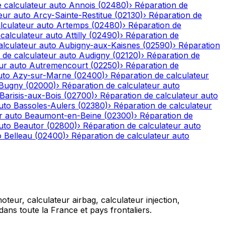
 calculateur auto
Annois
(
02480
)
›
Réparation de
eur auto
Arcy-Sainte-Restitue
(
02130
)
›
Réparation de
lculateur auto
Artemps
(
02480
)
›
Réparation de
calculateur auto
Attilly
(
02490
)
›
Réparation de
alculateur auto
Aubigny-aux-Kaisnes
(
02590
)
›
Réparation
 de calculateur auto
Audigny
(
02120
)
›
Réparation de
ur auto
Autremencourt
(
02250
)
›
Réparation de
uto
Azy-sur-Marne
(
02400
)
›
Réparation de calculateur
-Bugny
(
02000
)
›
Réparation de calculateur auto
Barisis-aux-Bois
(
02700
)
›
Réparation de calculateur auto
uto
Bassoles-Aulers
(
02380
)
›
Réparation de calculateur
r auto
Beaumont-en-Beine
(
02300
)
›
Réparation de
uto
Beautor
(
02800
)
›
Réparation de calculateur auto
o
Belleau
(
02400
)
›
Réparation de calculateur auto
teur, calculateur airbag, calculateur injection,
ans toute la France et pays frontaliers.