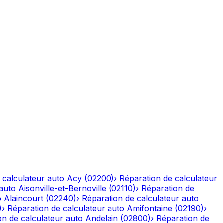
 calculateur auto
Acy
(
02200
)
›
Réparation de calculateur
 auto
Aisonville-et-Bernoville
(
02110
)
›
Réparation de
o
Alaincourt
(
02240
)
›
Réparation de calculateur auto
)
›
Réparation de calculateur auto
Amifontaine
(
02190
)
›
on de calculateur auto
Andelain
(
02800
)
›
Réparation de