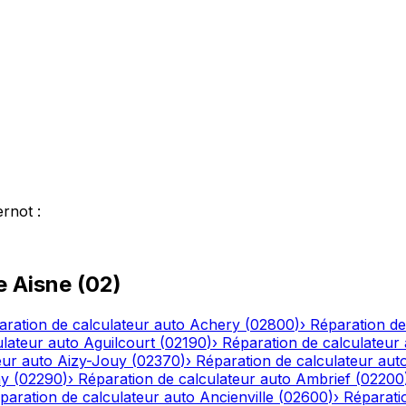
ernot
:
le
Aisne
(
02
)
aration de calculateur auto
Achery
(
02800
)
›
Réparation de
ulateur auto
Aguilcourt
(
02190
)
›
Réparation de calculateur
eur auto
Aizy-Jouy
(
02370
)
›
Réparation de calculateur aut
ny
(
02290
)
›
Réparation de calculateur auto
Ambrief
(
02200
paration de calculateur auto
Ancienville
(
02600
)
›
Réparati