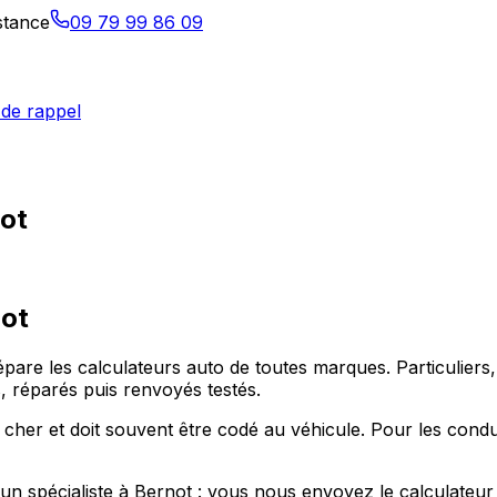
istance
09 79 99 86 09
de rappel
not
ot
répare les calculateurs auto de toutes marques. Particulie
 réparés puis renvoyés testés.
 cher et doit souvent être codé au véhicule. Pour les cond
r un spécialiste à Bernot : vous nous envoyez le calculateu