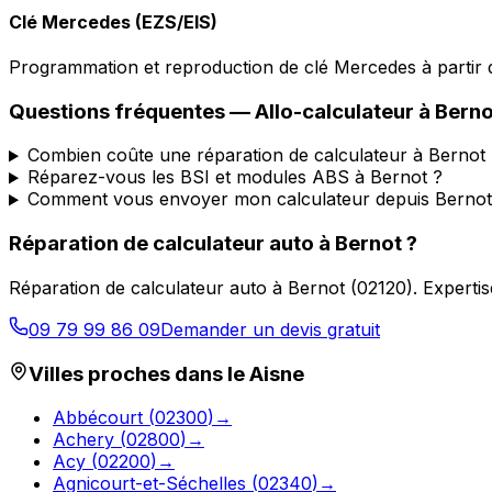
Clé Mercedes (EZS/EIS)
Programmation et reproduction de clé Mercedes à partir d
Questions fréquentes —
Allo-calculateur
à
Berno
Combien coûte une réparation de calculateur à Bernot 
Réparez-vous les BSI et modules ABS à Bernot ?
Comment vous envoyer mon calculateur depuis Bernot
Réparation de calculateur auto
à
Bernot
?
Réparation de calculateur auto
à
Bernot
(
02120
).
Expertis
09 79 99 86 09
Demander un devis gratuit
Villes proches dans le
Aisne
Abbécourt
(
02300
)
→
Achery
(
02800
)
→
Acy
(
02200
)
→
Agnicourt-et-Séchelles
(
02340
)
→