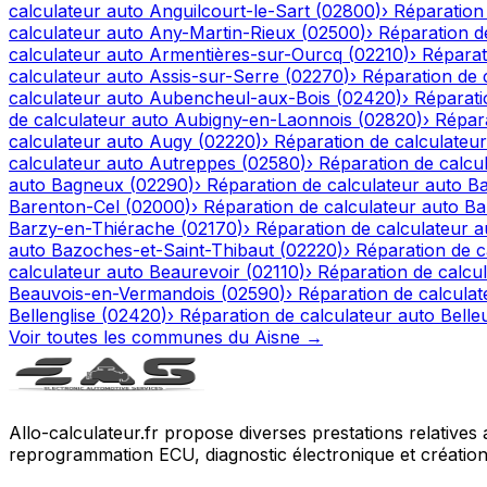
calculateur auto
Anguilcourt-le-Sart
(
02800
)
›
Réparation
calculateur auto
Any-Martin-Rieux
(
02500
)
›
Réparation d
calculateur auto
Armentières-sur-Ourcq
(
02210
)
›
Réparat
calculateur auto
Assis-sur-Serre
(
02270
)
›
Réparation de 
calculateur auto
Aubencheul-aux-Bois
(
02420
)
›
Réparati
de calculateur auto
Aubigny-en-Laonnois
(
02820
)
›
Répara
calculateur auto
Augy
(
02220
)
›
Réparation de calculateur
calculateur auto
Autreppes
(
02580
)
›
Réparation de calcu
auto
Bagneux
(
02290
)
›
Réparation de calculateur auto
Ba
Barenton-Cel
(
02000
)
›
Réparation de calculateur auto
Ba
Barzy-en-Thiérache
(
02170
)
›
Réparation de calculateur a
auto
Bazoches-et-Saint-Thibaut
(
02220
)
›
Réparation de c
calculateur auto
Beaurevoir
(
02110
)
›
Réparation de calcu
Beauvois-en-Vermandois
(
02590
)
›
Réparation de calculat
Bellenglise
(
02420
)
›
Réparation de calculateur auto
Belle
Voir toutes les communes du
Aisne
→
Allo-calculateur.fr propose diverses prestations relatives
reprogrammation ECU, diagnostic électronique et création d