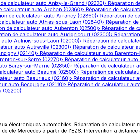
 de calculateur auto
Anizy-le-Grand
(
02320
)
›
Réparation de
e calculateur auto
Archon
(
02360
)
›
Réparation de calculat
ion de calculateur auto
Arrancy
(
02860
)
›
Réparation de ca
calculateur auto
Athies-sous-Laon
(
02840
)
›
Réparation de 
on de calculateur auto
Aubenton
(
02500
)
›
Réparation de c
tion de calculateur auto
Audignicourt
(
02300
)
›
Réparation
 auto
Aulnois-sous-Laon
(
02000
)
›
Réparation de calculate
lateur auto
Autreville
(
02300
)
›
Réparation de calculateur a
ncigny
(
02140
)
›
Réparation de calculateur auto
Barenton
renton-sur-Serre
(
02270
)
›
Réparation de calculateur auto
uto
Barzy-sur-Marne
(
02850
)
›
Réparation de calculateur a
alculateur auto
Beaumé
(
02500
)
›
Réparation de calculateu
lateur auto
Beaurieux
(
02160
)
›
Réparation de calculateur a
eur auto
Becquigny
(
02110
)
›
Réparation de calculateur aut
u
(
02200
)
 aux électroniques automobiles. Réparation de calculateur mo
e clé Mercedes à partir de l'EZS. Intervention à distance d