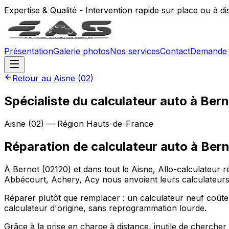
Expertise & Qualité - Intervention rapide sur place ou à d
Présentation
Galerie photos
Nos services
Contact
Demande 
Retour au
Aisne
(
02
)
Spécialiste du calculateur auto à Ber
Aisne
(
02
) — Région
Hauts-de-France
Réparation de calculateur auto
à
Bern
À Bernot (02120) et dans tout le Aisne, Allo-calculateur 
Abbécourt, Achery, Acy nous envoient leurs calculateurs,
Réparer plutôt que remplacer : un calculateur neuf coûte
calculateur d'origine, sans reprogrammation lourde.
Grâce à la prise en charge à distance, inutile de cherche