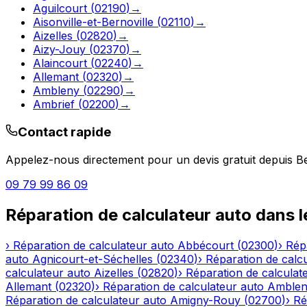
Aguilcourt
(
02190
)
→
Aisonville-et-Bernoville
(
02110
)
→
Aizelles
(
02820
)
→
Aizy-Jouy
(
02370
)
→
Alaincourt
(
02240
)
→
Allemant
(
02320
)
→
Ambleny
(
02290
)
→
Ambrief
(
02200
)
→
Contact rapide
Appelez-nous directement pour un devis gratuit depuis
B
09 79 99 86 09
Réparation de calculateur auto
dans 
›
Réparation de calculateur auto
Abbécourt
(
02300
)
›
Rép
auto
Agnicourt-et-Séchelles
(
02340
)
›
Réparation de calc
calculateur auto
Aizelles
(
02820
)
›
Réparation de calculat
Allemant
(
02320
)
›
Réparation de calculateur auto
Amble
Réparation de calculateur auto
Amigny-Rouy
(
02700
)
›
Ré