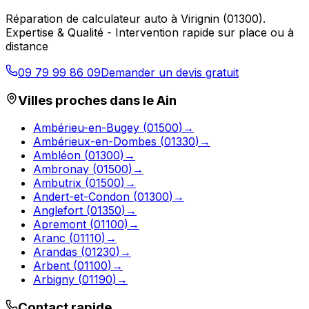
Réparation de calculateur auto
à
Virignin
(
01300
).
Expertise & Qualité - Intervention rapide sur place ou à
distance
09 79 99 86 09
Demander un devis gratuit
Villes proches dans le
Ain
Ambérieu-en-Bugey
(
01500
)
→
Ambérieux-en-Dombes
(
01330
)
→
Ambléon
(
01300
)
→
Ambronay
(
01500
)
→
Ambutrix
(
01500
)
→
Andert-et-Condon
(
01300
)
→
Anglefort
(
01350
)
→
Apremont
(
01100
)
→
Aranc
(
01110
)
→
Arandas
(
01230
)
→
Arbent
(
01100
)
→
Arbigny
(
01190
)
→
Contact rapide