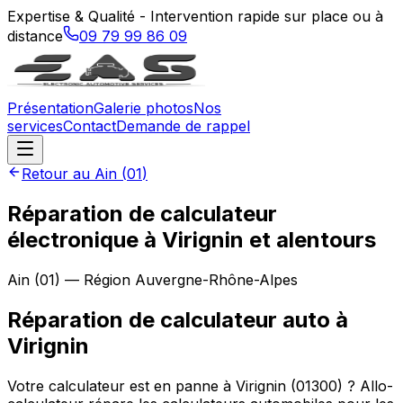
Expertise & Qualité - Intervention rapide sur place ou à
distance
09 79 99 86 09
Présentation
Galerie photos
Nos
services
Contact
Demande de rappel
Retour au
Ain
(
01
)
Réparation de calculateur
électronique à Virignin et alentours
Ain
(
01
) — Région
Auvergne-Rhône-Alpes
Réparation de calculateur auto
à
Virignin
Votre calculateur est en panne à Virignin (01300) ? Allo-