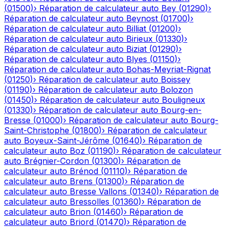
(
01500
)
›
Réparation de calculateur auto
Bey
(
01290
)
›
Réparation de calculateur auto
Beynost
(
01700
)
›
Réparation de calculateur auto
Billiat
(
01200
)
›
Réparation de calculateur auto
Birieux
(
01330
)
›
Réparation de calculateur auto
Biziat
(
01290
)
›
Réparation de calculateur auto
Blyes
(
01150
)
›
Réparation de calculateur auto
Bohas-Meyriat-Rignat
(
01250
)
›
Réparation de calculateur auto
Boissey
(
01190
)
›
Réparation de calculateur auto
Bolozon
(
01450
)
›
Réparation de calculateur auto
Bouligneux
(
01330
)
›
Réparation de calculateur auto
Bourg-en-
Bresse
(
01000
)
›
Réparation de calculateur auto
Bourg-
Saint-Christophe
(
01800
)
›
Réparation de calculateur
auto
Boyeux-Saint-Jérôme
(
01640
)
›
Réparation de
calculateur auto
Boz
(
01190
)
›
Réparation de calculateur
auto
Brégnier-Cordon
(
01300
)
›
Réparation de
calculateur auto
Brénod
(
01110
)
›
Réparation de
calculateur auto
Brens
(
01300
)
›
Réparation de
calculateur auto
Bresse Vallons
(
01340
)
›
Réparation de
calculateur auto
Bressolles
(
01360
)
›
Réparation de
calculateur auto
Brion
(
01460
)
›
Réparation de
calculateur auto
Briord
(
01470
)
›
Réparation de