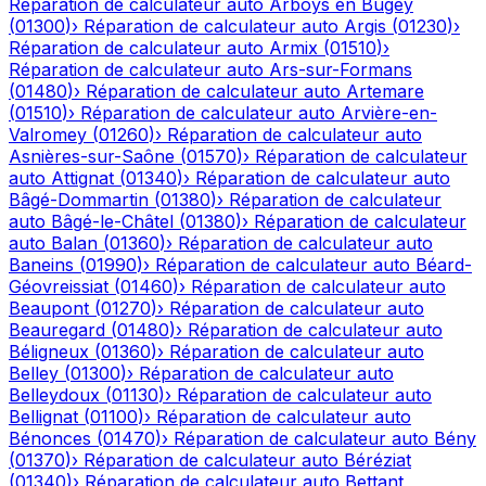
Réparation de calculateur auto
Arboys en Bugey
(
01300
)
›
Réparation de calculateur auto
Argis
(
01230
)
›
Réparation de calculateur auto
Armix
(
01510
)
›
Réparation de calculateur auto
Ars-sur-Formans
(
01480
)
›
Réparation de calculateur auto
Artemare
(
01510
)
›
Réparation de calculateur auto
Arvière-en-
Valromey
(
01260
)
›
Réparation de calculateur auto
Asnières-sur-Saône
(
01570
)
›
Réparation de calculateur
auto
Attignat
(
01340
)
›
Réparation de calculateur auto
Bâgé-Dommartin
(
01380
)
›
Réparation de calculateur
auto
Bâgé-le-Châtel
(
01380
)
›
Réparation de calculateur
auto
Balan
(
01360
)
›
Réparation de calculateur auto
Baneins
(
01990
)
›
Réparation de calculateur auto
Béard-
Géovreissiat
(
01460
)
›
Réparation de calculateur auto
Beaupont
(
01270
)
›
Réparation de calculateur auto
Beauregard
(
01480
)
›
Réparation de calculateur auto
Béligneux
(
01360
)
›
Réparation de calculateur auto
Belley
(
01300
)
›
Réparation de calculateur auto
Belleydoux
(
01130
)
›
Réparation de calculateur auto
Bellignat
(
01100
)
›
Réparation de calculateur auto
Bénonces
(
01470
)
›
Réparation de calculateur auto
Bény
(
01370
)
›
Réparation de calculateur auto
Béréziat
(
01340
)
›
Réparation de calculateur auto
Bettant