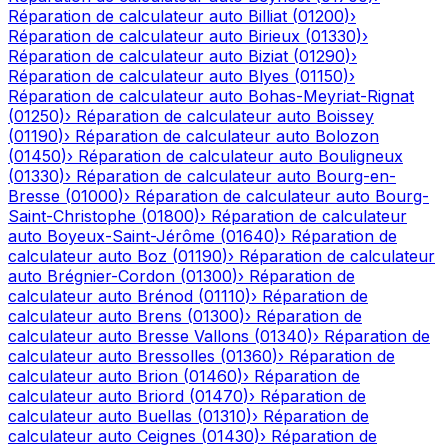
Réparation de calculateur auto
Billiat
(
01200
)
›
Réparation de calculateur auto
Birieux
(
01330
)
›
Réparation de calculateur auto
Biziat
(
01290
)
›
Réparation de calculateur auto
Blyes
(
01150
)
›
Réparation de calculateur auto
Bohas-Meyriat-Rignat
(
01250
)
›
Réparation de calculateur auto
Boissey
(
01190
)
›
Réparation de calculateur auto
Bolozon
(
01450
)
›
Réparation de calculateur auto
Bouligneux
(
01330
)
›
Réparation de calculateur auto
Bourg-en-
Bresse
(
01000
)
›
Réparation de calculateur auto
Bourg-
Saint-Christophe
(
01800
)
›
Réparation de calculateur
auto
Boyeux-Saint-Jérôme
(
01640
)
›
Réparation de
calculateur auto
Boz
(
01190
)
›
Réparation de calculateur
auto
Brégnier-Cordon
(
01300
)
›
Réparation de
calculateur auto
Brénod
(
01110
)
›
Réparation de
calculateur auto
Brens
(
01300
)
›
Réparation de
calculateur auto
Bresse Vallons
(
01340
)
›
Réparation de
calculateur auto
Bressolles
(
01360
)
›
Réparation de
calculateur auto
Brion
(
01460
)
›
Réparation de
calculateur auto
Briord
(
01470
)
›
Réparation de
calculateur auto
Buellas
(
01310
)
›
Réparation de
calculateur auto
Ceignes
(
01430
)
›
Réparation de