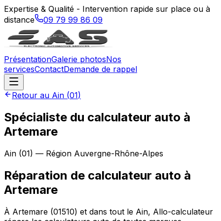
Expertise & Qualité - Intervention rapide sur place ou à
distance
09 79 99 86 09
Présentation
Galerie photos
Nos
services
Contact
Demande de rappel
Retour au
Ain
(
01
)
Spécialiste du calculateur auto à
Artemare
Ain
(
01
) — Région
Auvergne-Rhône-Alpes
Réparation de calculateur auto
à
Artemare
À Artemare (01510) et dans tout le Ain, Allo-calculateur