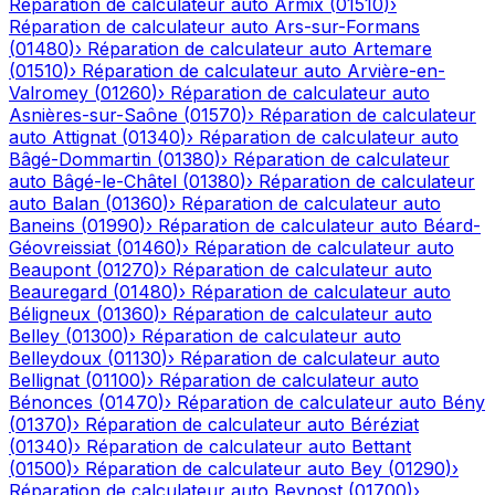
Réparation de calculateur auto
Armix
(
01510
)
›
Réparation de calculateur auto
Ars-sur-Formans
(
01480
)
›
Réparation de calculateur auto
Artemare
(
01510
)
›
Réparation de calculateur auto
Arvière-en-
Valromey
(
01260
)
›
Réparation de calculateur auto
Asnières-sur-Saône
(
01570
)
›
Réparation de calculateur
auto
Attignat
(
01340
)
›
Réparation de calculateur auto
Bâgé-Dommartin
(
01380
)
›
Réparation de calculateur
auto
Bâgé-le-Châtel
(
01380
)
›
Réparation de calculateur
auto
Balan
(
01360
)
›
Réparation de calculateur auto
Baneins
(
01990
)
›
Réparation de calculateur auto
Béard-
Géovreissiat
(
01460
)
›
Réparation de calculateur auto
Beaupont
(
01270
)
›
Réparation de calculateur auto
Beauregard
(
01480
)
›
Réparation de calculateur auto
Béligneux
(
01360
)
›
Réparation de calculateur auto
Belley
(
01300
)
›
Réparation de calculateur auto
Belleydoux
(
01130
)
›
Réparation de calculateur auto
Bellignat
(
01100
)
›
Réparation de calculateur auto
Bénonces
(
01470
)
›
Réparation de calculateur auto
Bény
(
01370
)
›
Réparation de calculateur auto
Béréziat
(
01340
)
›
Réparation de calculateur auto
Bettant
(
01500
)
›
Réparation de calculateur auto
Bey
(
01290
)
›
Réparation de calculateur auto
Beynost
(
01700
)
›