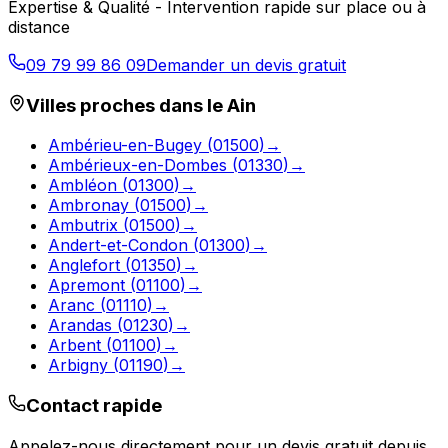
Expertise & Qualité - Intervention rapide sur place ou à
distance
09 79 99 86 09
Demander un devis gratuit
Villes proches dans le
Ain
Ambérieu-en-Bugey
(
01500
)
→
Ambérieux-en-Dombes
(
01330
)
→
Ambléon
(
01300
)
→
Ambronay
(
01500
)
→
Ambutrix
(
01500
)
→
Andert-et-Condon
(
01300
)
→
Anglefort
(
01350
)
→
Apremont
(
01100
)
→
Aranc
(
01110
)
→
Arandas
(
01230
)
→
Arbent
(
01100
)
→
Arbigny
(
01190
)
→
Contact rapide
Appelez-nous directement pour un devis gratuit depuis