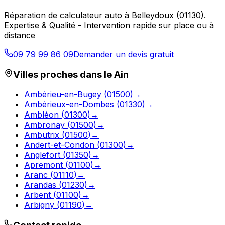
Réparation de calculateur auto
à
Belleydoux
(
01130
).
Expertise & Qualité - Intervention rapide sur place ou à
distance
09 79 99 86 09
Demander un devis gratuit
Villes proches dans le
Ain
Ambérieu-en-Bugey
(
01500
)
→
Ambérieux-en-Dombes
(
01330
)
→
Ambléon
(
01300
)
→
Ambronay
(
01500
)
→
Ambutrix
(
01500
)
→
Andert-et-Condon
(
01300
)
→
Anglefort
(
01350
)
→
Apremont
(
01100
)
→
Aranc
(
01110
)
→
Arandas
(
01230
)
→
Arbent
(
01100
)
→
Arbigny
(
01190
)
→