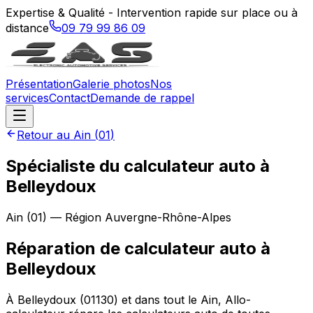
Expertise & Qualité - Intervention rapide sur place ou à
distance
09 79 99 86 09
Présentation
Galerie photos
Nos
services
Contact
Demande de rappel
Retour au
Ain
(
01
)
Spécialiste du calculateur auto à
Belleydoux
Ain
(
01
) — Région
Auvergne-Rhône-Alpes
Réparation de calculateur auto
à
Belleydoux
À Belleydoux (01130) et dans tout le Ain, Allo-