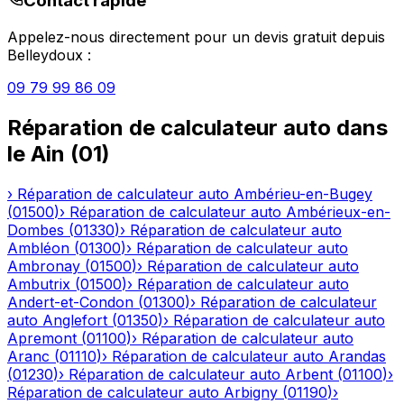
Contact rapide
Appelez-nous directement pour un devis gratuit depuis
Belleydoux
:
09 79 99 86 09
Réparation de calculateur auto
dans
le
Ain
(
01
)
›
Réparation de calculateur auto
Ambérieu-en-Bugey
(
01500
)
›
Réparation de calculateur auto
Ambérieux-en-
Dombes
(
01330
)
›
Réparation de calculateur auto
Ambléon
(
01300
)
›
Réparation de calculateur auto
Ambronay
(
01500
)
›
Réparation de calculateur auto
Ambutrix
(
01500
)
›
Réparation de calculateur auto
Andert-et-Condon
(
01300
)
›
Réparation de calculateur
auto
Anglefort
(
01350
)
›
Réparation de calculateur auto
Apremont
(
01100
)
›
Réparation de calculateur auto
Aranc
(
01110
)
›
Réparation de calculateur auto
Arandas
(
01230
)
›
Réparation de calculateur auto
Arbent
(
01100
)
›
Réparation de calculateur auto
Arbigny
(
01190
)
›