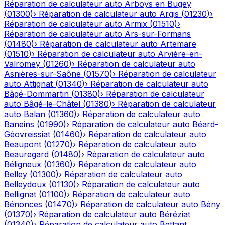
Réparation de calculateur auto
Arboys en Bugey
(
01300
)
›
Réparation de calculateur auto
Argis
(
01230
)
›
Réparation de calculateur auto
Armix
(
01510
)
›
Réparation de calculateur auto
Ars-sur-Formans
(
01480
)
›
Réparation de calculateur auto
Artemare
(
01510
)
›
Réparation de calculateur auto
Arvière-en-
Valromey
(
01260
)
›
Réparation de calculateur auto
Asnières-sur-Saône
(
01570
)
›
Réparation de calculateur
auto
Attignat
(
01340
)
›
Réparation de calculateur auto
Bâgé-Dommartin
(
01380
)
›
Réparation de calculateur
auto
Bâgé-le-Châtel
(
01380
)
›
Réparation de calculateur
auto
Balan
(
01360
)
›
Réparation de calculateur auto
Baneins
(
01990
)
›
Réparation de calculateur auto
Béard-
Géovreissiat
(
01460
)
›
Réparation de calculateur auto
Beaupont
(
01270
)
›
Réparation de calculateur auto
Beauregard
(
01480
)
›
Réparation de calculateur auto
Béligneux
(
01360
)
›
Réparation de calculateur auto
Belley
(
01300
)
›
Réparation de calculateur auto
Belleydoux
(
01130
)
›
Réparation de calculateur auto
Bellignat
(
01100
)
›
Réparation de calculateur auto
Bénonces
(
01470
)
›
Réparation de calculateur auto
Bény
(
01370
)
›
Réparation de calculateur auto
Béréziat
(
01340
)
›
Réparation de calculateur auto
Bettant