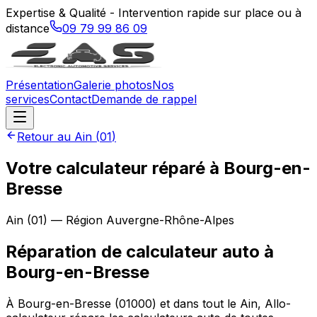
Expertise & Qualité - Intervention rapide sur place ou à
distance
09 79 99 86 09
Présentation
Galerie photos
Nos
services
Contact
Demande de rappel
Retour au
Ain
(
01
)
Votre calculateur réparé à Bourg-en-
Bresse
Ain
(
01
) — Région
Auvergne-Rhône-Alpes
Réparation de calculateur auto
à
Bourg-en-Bresse
À Bourg-en-Bresse (01000) et dans tout le Ain, Allo-