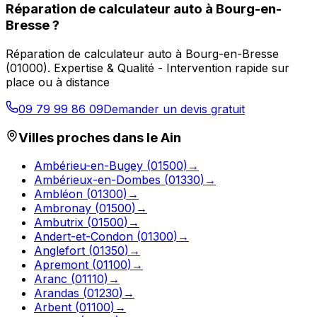
Réparation de calculateur auto
à
Bourg-en-
Bresse
?
Réparation de calculateur auto
à
Bourg-en-Bresse
(
01000
).
Expertise & Qualité - Intervention rapide sur
place ou à distance
09 79 99 86 09
Demander un devis gratuit
Villes proches dans le
Ain
Ambérieu-en-Bugey
(
01500
)
→
Ambérieux-en-Dombes
(
01330
)
→
Ambléon
(
01300
)
→
Ambronay
(
01500
)
→
Ambutrix
(
01500
)
→
Andert-et-Condon
(
01300
)
→
Anglefort
(
01350
)
→
Apremont
(
01100
)
→
Aranc
(
01110
)
→
Arandas
(
01230
)
→
Arbent
(
01100
)
→