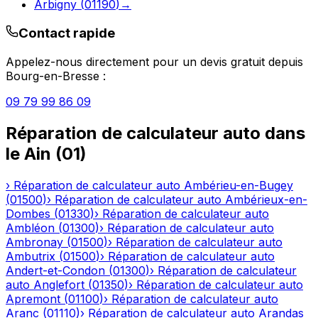
Arbigny
(
01190
)
→
Contact rapide
Appelez-nous directement pour un devis gratuit depuis
Bourg-en-Bresse
:
09 79 99 86 09
Réparation de calculateur auto
dans
le
Ain
(
01
)
›
Réparation de calculateur auto
Ambérieu-en-Bugey
(
01500
)
›
Réparation de calculateur auto
Ambérieux-en-
Dombes
(
01330
)
›
Réparation de calculateur auto
Ambléon
(
01300
)
›
Réparation de calculateur auto
Ambronay
(
01500
)
›
Réparation de calculateur auto
Ambutrix
(
01500
)
›
Réparation de calculateur auto
Andert-et-Condon
(
01300
)
›
Réparation de calculateur
auto
Anglefort
(
01350
)
›
Réparation de calculateur auto
Apremont
(
01100
)
›
Réparation de calculateur auto
Aranc
(
01110
)
›
Réparation de calculateur auto
Arandas