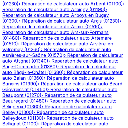
(
01230
)
›
Réparation de calculateur auto
Arbent
(
01100
)
›
Réparation de calculateur auto
Arbigny
(
01190
)
›
Réparation de calculateur auto
Arboys en Bugey
(
01300
)
›
Réparation de calculateur auto
Argis
(
01230
)
›
Réparation de calculateur auto
Armix
(
01510
)
›
Réparation de calculateur auto
Ars-sur-Formans
(
01480
)
›
Réparation de calculateur auto
Artemare
(
01510
)
›
Réparation de calculateur auto
Arvière-en-
Valromey
(
01260
)
›
Réparation de calculateur auto
Asnières-sur-Saône
(
01570
)
›
Réparation de calculateur
auto
Attignat
(
01340
)
›
Réparation de calculateur auto
Bâgé-Dommartin
(
01380
)
›
Réparation de calculateur
auto
Bâgé-le-Châtel
(
01380
)
›
Réparation de calculateur
auto
Balan
(
01360
)
›
Réparation de calculateur auto
Baneins
(
01990
)
›
Réparation de calculateur auto
Béard-
Géovreissiat
(
01460
)
›
Réparation de calculateur auto
Beaupont
(
01270
)
›
Réparation de calculateur auto
Beauregard
(
01480
)
›
Réparation de calculateur auto
Béligneux
(
01360
)
›
Réparation de calculateur auto
Belley
(
01300
)
›
Réparation de calculateur auto
Belleydoux
(
01130
)
›
Réparation de calculateur auto
Bellignat
(
01100
)
›
Réparation de calculateur auto