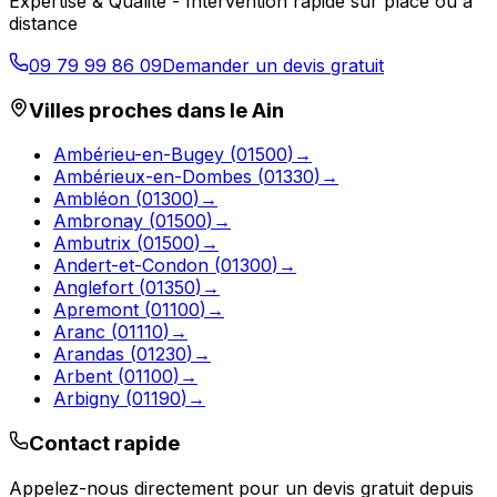
Expertise & Qualité - Intervention rapide sur place ou à
distance
09 79 99 86 09
Demander un devis gratuit
Villes proches dans le
Ain
Ambérieu-en-Bugey
(
01500
)
→
Ambérieux-en-Dombes
(
01330
)
→
Ambléon
(
01300
)
→
Ambronay
(
01500
)
→
Ambutrix
(
01500
)
→
Andert-et-Condon
(
01300
)
→
Anglefort
(
01350
)
→
Apremont
(
01100
)
→
Aranc
(
01110
)
→
Arandas
(
01230
)
→
Arbent
(
01100
)
→
Arbigny
(
01190
)
→
Contact rapide
Appelez-nous directement pour un devis gratuit depuis