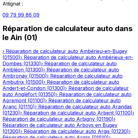
Attignat
:
09 79 99 86 09
Réparation de calculateur auto
dans
le
Ain
(
01
)
›
Réparation de calculateur auto
Ambérieu-en-Bugey
(
01500
)
›
Réparation de calculateur auto
Ambérieux-en-
Dombes
(
01330
)
›
Réparation de calculateur auto
Ambléon
(
01300
)
›
Réparation de calculateur auto
Ambronay
(
01500
)
›
Réparation de calculateur auto
Ambutrix
(
01500
)
›
Réparation de calculateur auto
Andert-et-Condon
(
01300
)
›
Réparation de calculateur
auto
Anglefort
(
01350
)
›
Réparation de calculateur auto
Apremont
(
01100
)
›
Réparation de calculateur auto
Aranc
(
01110
)
›
Réparation de calculateur auto
Arandas
(
01230
)
›
Réparation de calculateur auto
Arbent
(
01100
)
›
Réparation de calculateur auto
Arbigny
(
01190
)
›
Réparation de calculateur auto
Arboys en Bugey
(
01300
)
›
Réparation de calculateur auto
Argis
(
01230
)
›
Réparation de calculateur auto
Armix
(
01510
)
›