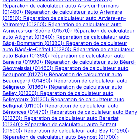
Réparation de calculateur auto
Ars-sur-Formans
(
01480
)
›
Réparation de calculateur auto
Artemare
(
01510
)
›
Réparation de calculateur auto
Arvière-en-
Valromey
(
01260
)
›
Réparation de calculateur auto
Asnières-sur-Saône
(
01570
)
›
Réparation de calculateur
auto
Attignat
(
01340
)
›
Réparation de calculateur auto
Bâgé-Dommartin
(
01380
)
›
Réparation de calculateur
auto
Bâgé-le-Châtel
(
01380
)
›
Réparation de calculateur
auto
Balan
(
01360
)
›
Réparation de calculateur auto
Baneins
(
01990
)
›
Réparation de calculateur auto
Béard-
Géovreissiat
(
01460
)
›
Réparation de calculateur auto
Beaupont
(
01270
)
›
Réparation de calculateur auto
Beauregard
(
01480
)
›
Réparation de calculateur auto
Béligneux
(
01360
)
›
Réparation de calculateur auto
Belley
(
01300
)
›
Réparation de calculateur auto
Belleydoux
(
01130
)
›
Réparation de calculateur auto
Bellignat
(
01100
)
›
Réparation de calculateur auto
Bénonces
(
01470
)
›
Réparation de calculateur auto
Bény
(
01370
)
›
Réparation de calculateur auto
Béréziat
(
01340
)
›
Réparation de calculateur auto
Bettant
(
01500
)
›
Réparation de calculateur auto
Bey
(
01290
)
›
Réparation de calculateur auto
Beynost
(
01700
)
›