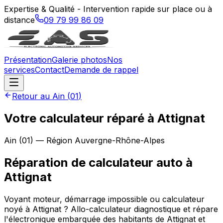
Expertise & Qualité - Intervention rapide sur place ou à
distance
09 79 99 86 09
Présentation
Galerie photos
Nos
services
Contact
Demande de rappel
Retour au
Ain
(
01
)
Votre calculateur réparé à Attignat
Ain
(
01
) — Région
Auvergne-Rhône-Alpes
Réparation de calculateur auto
à
Attignat
Voyant moteur, démarrage impossible ou calculateur
noyé à Attignat ? Allo-calculateur diagnostique et répare
l'électronique embarquée des habitants de Attignat et