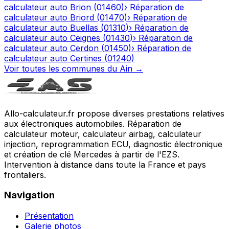
calculateur auto
Brion
(
01460
)
›
Réparation de
calculateur auto
Briord
(
01470
)
›
Réparation de
calculateur auto
Buellas
(
01310
)
›
Réparation de
calculateur auto
Ceignes
(
01430
)
›
Réparation de
calculateur auto
Cerdon
(
01450
)
›
Réparation de
calculateur auto
Certines
(
01240
)
Voir toutes les communes du
Ain
→
Allo-calculateur.fr propose diverses prestations relatives
aux électroniques automobiles. Réparation de
calculateur moteur, calculateur airbag, calculateur
injection, reprogrammation ECU, diagnostic électronique
et création de clé Mercedes à partir de l'EZS.
Intervention à distance dans toute la France et pays
frontaliers.
Navigation
Présentation
Galerie photos