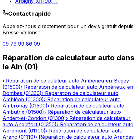
Arbigny
(
01190
)
→
Contact rapide
Appelez-nous directement pour un devis gratuit depuis
Bresse Vallons
:
09 79 99 86 09
Réparation de calculateur auto
dans
le
Ain
(
01
)
›
Réparation de calculateur auto
Ambérieu-en-Bugey
(
01500
)
›
Réparation de calculateur auto
Ambérieux-en-
Dombes
(
01330
)
›
Réparation de calculateur auto
Ambléon
(
01300
)
›
Réparation de calculateur auto
Ambronay
(
01500
)
›
Réparation de calculateur auto
Ambutrix
(
01500
)
›
Réparation de calculateur auto
Andert-et-Condon
(
01300
)
›
Réparation de calculateur
auto
Anglefort
(
01350
)
›
Réparation de calculateur auto
Apremont
(
01100
)
›
Réparation de calculateur auto
Aranc
(
01110
)
›
Réparation de calculateur auto
Arandas