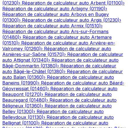
(
01230
)
›
Réparation de calculateur auto
Arbent
(
01100
)
›
Réparation de calculateur auto
Arbigny
(
01190
)
›
Réparation de calculateur auto
Arboys en Bugey
(
01300
)
›
Réparation de calculateur auto
Argis
(
01230
)
›
Réparation de calculateur auto
Armix
(
01510
)
›
Réparation de calculateur auto
Ars-sur-Formans
(
01480
)
›
Réparation de calculateur auto
Artemare
(
01510
)
›
Réparation de calculateur auto
Arvière-en-
Valromey
(
01260
)
›
Réparation de calculateur auto
Asnières-sur-Saône
(
01570
)
›
Réparation de calculateur
auto
Attignat
(
01340
)
›
Réparation de calculateur auto
Bâgé-Dommartin
(
01380
)
›
Réparation de calculateur
auto
Bâgé-le-Châtel
(
01380
)
›
Réparation de calculateur
auto
Balan
(
01360
)
›
Réparation de calculateur auto
Baneins
(
01990
)
›
Réparation de calculateur auto
Béard-
Géovreissiat
(
01460
)
›
Réparation de calculateur auto
Beaupont
(
01270
)
›
Réparation de calculateur auto
Beauregard
(
01480
)
›
Réparation de calculateur auto
Béligneux
(
01360
)
›
Réparation de calculateur auto
Belley
(
01300
)
›
Réparation de calculateur auto
Belleydoux
(
01130
)
›
Réparation de calculateur auto
Bellignat
(
01100
)
›
Réparation de calculateur auto