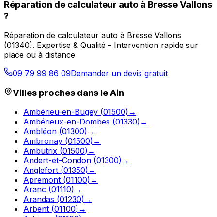
Réparation de calculateur auto
à
Bresse Vallons
?
Réparation de calculateur auto
à
Bresse Vallons
(
01340
).
Expertise & Qualité - Intervention rapide sur
place ou à distance
09 79 99 86 09
Demander un devis gratuit
Villes proches dans le
Ain
Ambérieu-en-Bugey
(
01500
)
→
Ambérieux-en-Dombes
(
01330
)
→
Ambléon
(
01300
)
→
Ambronay
(
01500
)
→
Ambutrix
(
01500
)
→
Andert-et-Condon
(
01300
)
→
Anglefort
(
01350
)
→
Apremont
(
01100
)
→
Aranc
(
01110
)
→
Arandas
(
01230
)
→
Arbent
(
01100
)
→