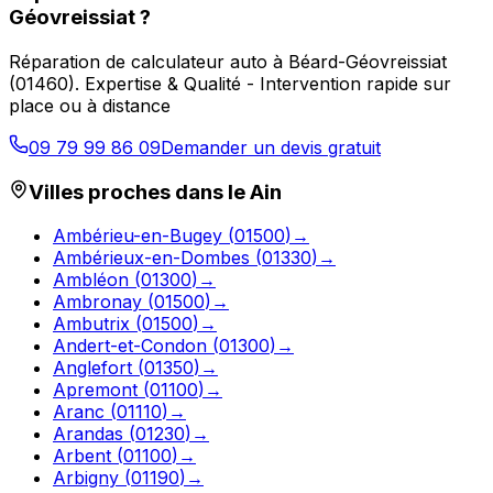
Géovreissiat
?
Réparation de calculateur auto
à
Béard-Géovreissiat
(
01460
).
Expertise & Qualité - Intervention rapide sur
place ou à distance
09 79 99 86 09
Demander un devis gratuit
Villes proches dans le
Ain
Ambérieu-en-Bugey
(
01500
)
→
Ambérieux-en-Dombes
(
01330
)
→
Ambléon
(
01300
)
→
Ambronay
(
01500
)
→
Ambutrix
(
01500
)
→
Andert-et-Condon
(
01300
)
→
Anglefort
(
01350
)
→
Apremont
(
01100
)
→
Aranc
(
01110
)
→
Arandas
(
01230
)
→
Arbent
(
01100
)
→
Arbigny
(
01190
)
→