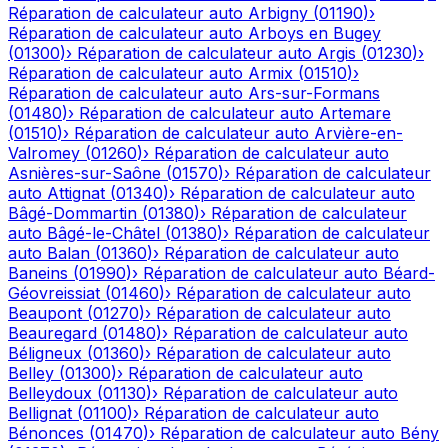
Réparation de calculateur auto
Arbigny
(
01190
)
›
Réparation de calculateur auto
Arboys en Bugey
(
01300
)
›
Réparation de calculateur auto
Argis
(
01230
)
›
Réparation de calculateur auto
Armix
(
01510
)
›
Réparation de calculateur auto
Ars-sur-Formans
(
01480
)
›
Réparation de calculateur auto
Artemare
(
01510
)
›
Réparation de calculateur auto
Arvière-en-
Valromey
(
01260
)
›
Réparation de calculateur auto
Asnières-sur-Saône
(
01570
)
›
Réparation de calculateur
auto
Attignat
(
01340
)
›
Réparation de calculateur auto
Bâgé-Dommartin
(
01380
)
›
Réparation de calculateur
auto
Bâgé-le-Châtel
(
01380
)
›
Réparation de calculateur
auto
Balan
(
01360
)
›
Réparation de calculateur auto
Baneins
(
01990
)
›
Réparation de calculateur auto
Béard-
Géovreissiat
(
01460
)
›
Réparation de calculateur auto
Beaupont
(
01270
)
›
Réparation de calculateur auto
Beauregard
(
01480
)
›
Réparation de calculateur auto
Béligneux
(
01360
)
›
Réparation de calculateur auto
Belley
(
01300
)
›
Réparation de calculateur auto
Belleydoux
(
01130
)
›
Réparation de calculateur auto
Bellignat
(
01100
)
›
Réparation de calculateur auto
Bénonces
(
01470
)
›
Réparation de calculateur auto
Bény