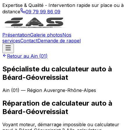
Expertise & Qualité - Intervention rapide sur place ou à
distance
09 79 99 86 09
Présentation
Galerie photos
Nos
services
Contact
Demande de rappel
Retour au
Ain
(
01
)
Spécialiste du calculateur auto à
Béard-Géovreissiat
Ain
(
01
) — Région
Auvergne-Rhône-Alpes
Réparation de calculateur auto
à
Béard-Géovreissiat
Voyant moteur, démarrage impossible ou calculateur