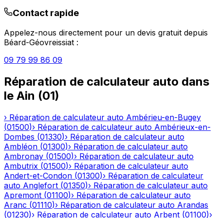
Contact rapide
Appelez-nous directement pour un devis gratuit depuis
Béard-Géovreissiat
:
09 79 99 86 09
Réparation de calculateur auto
dans
le
Ain
(
01
)
›
Réparation de calculateur auto
Ambérieu-en-Bugey
(
01500
)
›
Réparation de calculateur auto
Ambérieux-en-
Dombes
(
01330
)
›
Réparation de calculateur auto
Ambléon
(
01300
)
›
Réparation de calculateur auto
Ambronay
(
01500
)
›
Réparation de calculateur auto
Ambutrix
(
01500
)
›
Réparation de calculateur auto
Andert-et-Condon
(
01300
)
›
Réparation de calculateur
auto
Anglefort
(
01350
)
›
Réparation de calculateur auto
Apremont
(
01100
)
›
Réparation de calculateur auto
Aranc
(
01110
)
›
Réparation de calculateur auto
Arandas
(
01230
)
›
Réparation de calculateur auto
Arbent
(
01100
)
›