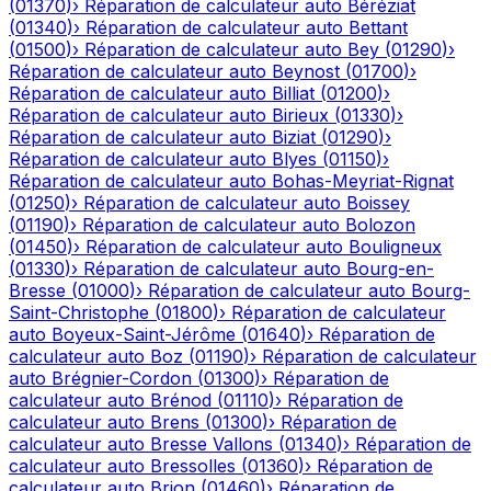
(
01370
)
›
Réparation de calculateur auto
Béréziat
(
01340
)
›
Réparation de calculateur auto
Bettant
(
01500
)
›
Réparation de calculateur auto
Bey
(
01290
)
›
Réparation de calculateur auto
Beynost
(
01700
)
›
Réparation de calculateur auto
Billiat
(
01200
)
›
Réparation de calculateur auto
Birieux
(
01330
)
›
Réparation de calculateur auto
Biziat
(
01290
)
›
Réparation de calculateur auto
Blyes
(
01150
)
›
Réparation de calculateur auto
Bohas-Meyriat-Rignat
(
01250
)
›
Réparation de calculateur auto
Boissey
(
01190
)
›
Réparation de calculateur auto
Bolozon
(
01450
)
›
Réparation de calculateur auto
Bouligneux
(
01330
)
›
Réparation de calculateur auto
Bourg-en-
Bresse
(
01000
)
›
Réparation de calculateur auto
Bourg-
Saint-Christophe
(
01800
)
›
Réparation de calculateur
auto
Boyeux-Saint-Jérôme
(
01640
)
›
Réparation de
calculateur auto
Boz
(
01190
)
›
Réparation de calculateur
auto
Brégnier-Cordon
(
01300
)
›
Réparation de
calculateur auto
Brénod
(
01110
)
›
Réparation de
calculateur auto
Brens
(
01300
)
›
Réparation de
calculateur auto
Bresse Vallons
(
01340
)
›
Réparation de
calculateur auto
Bressolles
(
01360
)
›
Réparation de
calculateur auto
Brion
(
01460
)
›
Réparation de