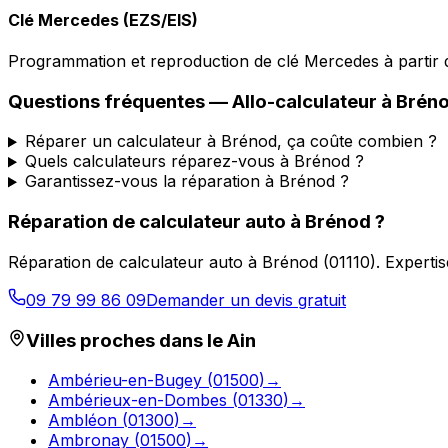
Clé Mercedes (EZS/EIS)
Programmation et reproduction de clé Mercedes à partir d
Questions fréquentes —
Allo-calculateur
à
Brén
Réparer un calculateur à Brénod, ça coûte combien ?
Quels calculateurs réparez-vous à Brénod ?
Garantissez-vous la réparation à Brénod ?
Réparation de calculateur auto
à
Brénod
?
Réparation de calculateur auto
à
Brénod
(
01110
).
Expertis
09 79 99 86 09
Demander un devis gratuit
Villes proches dans le
Ain
Ambérieu-en-Bugey
(
01500
)
→
Ambérieux-en-Dombes
(
01330
)
→
Ambléon
(
01300
)
→
Ambronay
(
01500
)
→