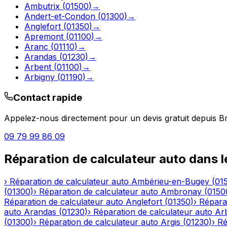
Ambutrix
(
01500
)
→
Andert-et-Condon
(
01300
)
→
Anglefort
(
01350
)
→
Apremont
(
01100
)
→
Aranc
(
01110
)
→
Arandas
(
01230
)
→
Arbent
(
01100
)
→
Arbigny
(
01190
)
→
Contact rapide
Appelez-nous directement pour un devis gratuit depuis
B
09 79 99 86 09
Réparation de calculateur auto
dans 
›
Réparation de calculateur auto
Ambérieu-en-Bugey
(
01
(
01300
)
›
Réparation de calculateur auto
Ambronay
(
0150
Réparation de calculateur auto
Anglefort
(
01350
)
›
Réparat
auto
Arandas
(
01230
)
›
Réparation de calculateur auto
Ar
(
01300
)
›
Réparation de calculateur auto
Argis
(
01230
)
›
Ré