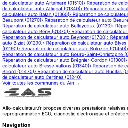
de calculateur auto
Artemare
(
01510
)
›
Réparation de calc
de calculateur auto
Attignat
(
01340
)
›
Réparation de calcu
calculateur auto
Balan
(
01360
)
›
Réparation de calculateu
Beaupont
(
01270
)
›
Réparation de calculateur auto
Beaur
Réparation de calculateur auto
Belleydoux
(
01130
)
›
Répar
calculateur auto
Bény
(
01370
)
›
Réparation de calculateur
Réparation de calculateur auto
Beynost
(
01700
)
›
Réparati
auto
Biziat
(
01290
)
›
Réparation de calculateur auto
Blyes
(
01190
)
›
Réparation de calculateur auto
Bolozon
(
01450
)
Réparation de calculateur auto
Bourg-Saint-Christophe
(
Réparation de calculateur auto
Brégnier-Cordon
(
01300
)
calculateur auto
Bresse Vallons
(
01340
)
›
Réparation de c
Briord
(
01470
)
›
Réparation de calculateur auto
Buellas
(
0
de calculateur auto
Certines
(
01240
)
Voir toutes les communes du
Ain
→
Allo-calculateur.fr propose diverses prestations relatives
reprogrammation ECU, diagnostic électronique et création d
Navigation