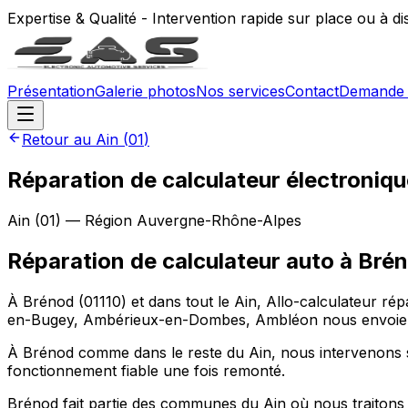
Expertise & Qualité - Intervention rapide sur place ou à d
Présentation
Galerie photos
Nos services
Contact
Demande 
Retour au
Ain
(
01
)
Réparation de calculateur électroniqu
Ain
(
01
) — Région
Auvergne-Rhône-Alpes
Réparation de calculateur auto
à
Bré
À Brénod (01110) et dans tout le Ain, Allo-calculateur r
en-Bugey, Ambérieux-en-Dombes, Ambléon nous envoient l
À Brénod comme dans le reste du Ain, nous intervenons s
fonctionnement fiable une fois remonté.
Brénod fait partie des communes du Ain où nous traitons 