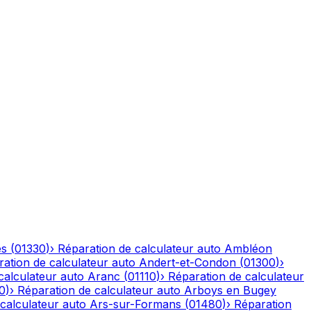
es
(
01330
)
›
Réparation de calculateur auto
Ambléon
ation de calculateur auto
Andert-et-Condon
(
01300
)
›
calculateur auto
Aranc
(
01110
)
›
Réparation de calculateur
0
)
›
Réparation de calculateur auto
Arboys en Bugey
calculateur auto
Ars-sur-Formans
(
01480
)
›
Réparation