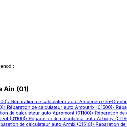
rénod
:
le
Ain
(
01
)
500
)
›
Réparation de calculateur auto
Ambérieux-en-Domb
0
)
›
Réparation de calculateur auto
Ambutrix
(
01500
)
›
Répar
ion de calculateur auto
Apremont
(
01100
)
›
Réparation de 
bent
(
01100
)
›
Réparation de calculateur auto
Arbigny
(
0119
paration de calculateur auto
Armix
(
01510
)
›
Réparation de 