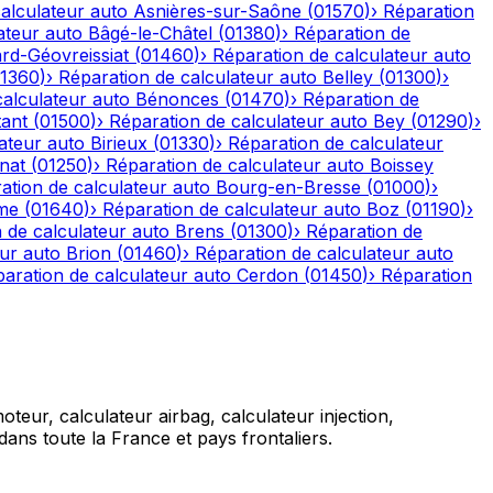
alculateur auto
Asnières-sur-Saône
(
01570
)
›
Réparation
ateur auto
Bâgé-le-Châtel
(
01380
)
›
Réparation de
rd-Géovreissiat
(
01460
)
›
Réparation de calculateur auto
1360
)
›
Réparation de calculateur auto
Belley
(
01300
)
›
calculateur auto
Bénonces
(
01470
)
›
Réparation de
tant
(
01500
)
›
Réparation de calculateur auto
Bey
(
01290
)
›
ateur auto
Birieux
(
01330
)
›
Réparation de calculateur
nat
(
01250
)
›
Réparation de calculateur auto
Boissey
ation de calculateur auto
Bourg-en-Bresse
(
01000
)
›
me
(
01640
)
›
Réparation de calculateur auto
Boz
(
01190
)
›
 de calculateur auto
Brens
(
01300
)
›
Réparation de
eur auto
Brion
(
01460
)
›
Réparation de calculateur auto
aration de calculateur auto
Cerdon
(
01450
)
›
Réparation
teur, calculateur airbag, calculateur injection,
ans toute la France et pays frontaliers.