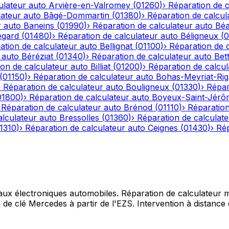
ulateur auto
Arvière-en-Valromey
(
01260
)
›
Réparation de c
lateur auto
Bâgé-Dommartin
(
01380
)
›
Réparation de calcul
r auto
Baneins
(
01990
)
›
Réparation de calculateur auto
Béa
egard
(
01480
)
›
Réparation de calculateur auto
Béligneux
(
0
ation de calculateur auto
Bellignat
(
01100
)
›
Réparation de 
 auto
Béréziat
(
01340
)
›
Réparation de calculateur auto
Bet
on de calculateur auto
Billiat
(
01200
)
›
Réparation de calcul
(
01150
)
›
Réparation de calculateur auto
Bohas-Meyriat-Rig
›
Réparation de calculateur auto
Bouligneux
(
01330
)
›
Répar
01800
)
›
Réparation de calculateur auto
Boyeux-Saint-Jérô
›
Réparation de calculateur auto
Brénod
(
01110
)
›
Réparation
alculateur auto
Bressolles
(
01360
)
›
Réparation de calculat
1310
)
›
Réparation de calculateur auto
Ceignes
(
01430
)
›
Rép
 aux électroniques automobiles. Réparation de calculateur mo
e clé Mercedes à partir de l'EZS. Intervention à distance d