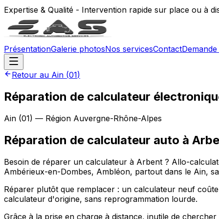
Expertise & Qualité - Intervention rapide sur place ou à d
Présentation
Galerie photos
Nos services
Contact
Demande 
Retour au
Ain
(
01
)
Réparation de calculateur électroniqu
Ain
(
01
) — Région
Auvergne-Rhône-Alpes
Réparation de calculateur auto
à
Arbe
Besoin de réparer un calculateur à Arbent ? Allo-calcul
Ambérieux-en-Dombes, Ambléon, partout dans le Ain, san
Réparer plutôt que remplacer : un calculateur neuf coûte
calculateur d'origine, sans reprogrammation lourde.
Grâce à la prise en charge à distance, inutile de cherche