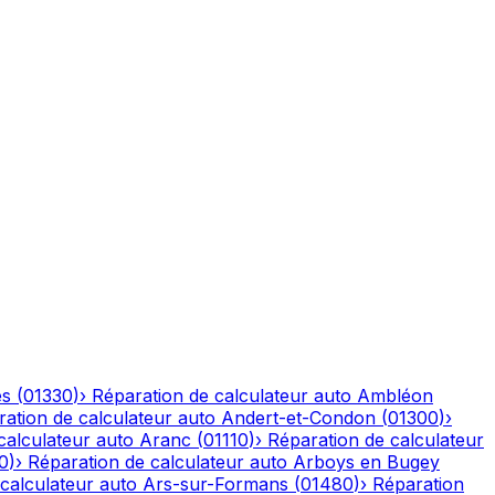
es
(
01330
)
›
Réparation de calculateur auto
Ambléon
ation de calculateur auto
Andert-et-Condon
(
01300
)
›
calculateur auto
Aranc
(
01110
)
›
Réparation de calculateur
0
)
›
Réparation de calculateur auto
Arboys en Bugey
calculateur auto
Ars-sur-Formans
(
01480
)
›
Réparation