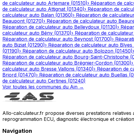
de calculateur auto
Artemare
(
01510
)
›
Réparation de calc
de calculateur auto
Attignat
(
01340
)
›
Réparation de calcu
calculateur auto
Balan
(
01360
)
›
Réparation de calculateu
Beaupont
(
01270
)
›
Réparation de calculateur auto
Beaur
Réparation de calculateur auto
Belleydoux
(
01130
)
›
Répar
calculateur auto
Bény
(
01370
)
›
Réparation de calculateur
Réparation de calculateur auto
Beynost
(
01700
)
›
Réparati
auto
Biziat
(
01290
)
›
Réparation de calculateur auto
Blyes
(
01190
)
›
Réparation de calculateur auto
Bolozon
(
01450
)
Réparation de calculateur auto
Bourg-Saint-Christophe
(
Réparation de calculateur auto
Brégnier-Cordon
(
01300
)
calculateur auto
Bresse Vallons
(
01340
)
›
Réparation de c
Briord
(
01470
)
›
Réparation de calculateur auto
Buellas
(
0
de calculateur auto
Certines
(
01240
)
Voir toutes les communes du
Ain
→
Allo-calculateur.fr propose diverses prestations relatives
reprogrammation ECU, diagnostic électronique et création d
Navigation