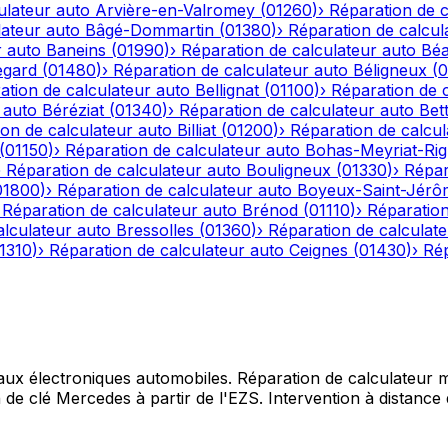
ulateur auto
Arvière-en-Valromey
(
01260
)
›
Réparation de c
lateur auto
Bâgé-Dommartin
(
01380
)
›
Réparation de calcul
r auto
Baneins
(
01990
)
›
Réparation de calculateur auto
Béa
egard
(
01480
)
›
Réparation de calculateur auto
Béligneux
(
0
ation de calculateur auto
Bellignat
(
01100
)
›
Réparation de 
 auto
Béréziat
(
01340
)
›
Réparation de calculateur auto
Bet
on de calculateur auto
Billiat
(
01200
)
›
Réparation de calcul
(
01150
)
›
Réparation de calculateur auto
Bohas-Meyriat-Rig
›
Réparation de calculateur auto
Bouligneux
(
01330
)
›
Répar
01800
)
›
Réparation de calculateur auto
Boyeux-Saint-Jérô
›
Réparation de calculateur auto
Brénod
(
01110
)
›
Réparation
alculateur auto
Bressolles
(
01360
)
›
Réparation de calculat
1310
)
›
Réparation de calculateur auto
Ceignes
(
01430
)
›
Rép
 aux électroniques automobiles. Réparation de calculateur mo
e clé Mercedes à partir de l'EZS. Intervention à distance d