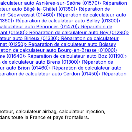
alculateur auto
Asnières-sur-Saône
(
01570
)
›
Réparation
ateur auto
Bâgé-le-Châtel
(
01380
)
›
Réparation de
rd-Géovreissiat
(
01460
)
›
Réparation de calculateur auto
1360
)
›
Réparation de calculateur auto
Belley
(
01300
)
›
calculateur auto
Bénonces
(
01470
)
›
Réparation de
tant
(
01500
)
›
Réparation de calculateur auto
Bey
(
01290
)
›
ateur auto
Birieux
(
01330
)
›
Réparation de calculateur
nat
(
01250
)
›
Réparation de calculateur auto
Boissey
ation de calculateur auto
Bourg-en-Bresse
(
01000
)
›
me
(
01640
)
›
Réparation de calculateur auto
Boz
(
01190
)
›
 de calculateur auto
Brens
(
01300
)
›
Réparation de
eur auto
Brion
(
01460
)
›
Réparation de calculateur auto
aration de calculateur auto
Cerdon
(
01450
)
›
Réparation
teur, calculateur airbag, calculateur injection,
ans toute la France et pays frontaliers.