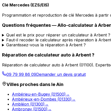
Clé Mercedes (EZS/EIS)
Programmation et reproduction de clé Mercedes à partir d
Questions fréquentes —
Allo-calculateur
à
Arben
Quel est le prix pour réparer un calculateur à Arbent ?
Faut-il recoder le calculateur après réparation à Arben
Garantissez-vous la réparation à Arbent ?
Réparation de calculateur auto
à
Arbent
?
Réparation de calculateur auto
à
Arbent
(
01100
).
Expertis
09 79 99 86 09
Demander un devis gratuit
Villes proches dans le
Ain
Ambérieu-en-Bugey
(
01500
)
→
Ambérieux-en-Dombes
(
01330
)
→
Ambléon
(
01300
)
→
Ambronay
(
01500
)
→