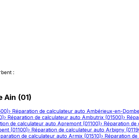
rbent
:
le
Ain
(
01
)
500
)
›
Réparation de calculateur auto
Ambérieux-en-Domb
0
)
›
Réparation de calculateur auto
Ambutrix
(
01500
)
›
Répar
ion de calculateur auto
Apremont
(
01100
)
›
Réparation de 
bent
(
01100
)
›
Réparation de calculateur auto
Arbigny
(
0119
paration de calculateur auto
Armix
(
01510
)
›
Réparation de 