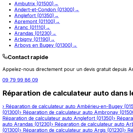
Ambutrix
(
01500
)
→
Andert-et-Condon
(
01300
)
→
Anglefort
(
01350
)
→
Apremont
(
01100
)
→
Aranc
(
01110
)
→
Arandas
(
01230
)
→
Arbigny
(
01190
)
→
Arboys en Bugey
(
01300
)
→
Contact rapide
Appelez-nous directement pour un devis gratuit depuis
A
09 79 99 86 09
Réparation de calculateur auto
dans 
›
Réparation de calculateur auto
Ambérieu-en-Bugey
(
01
(
01300
)
›
Réparation de calculateur auto
Ambronay
(
0150
Réparation de calculateur auto
Anglefort
(
01350
)
›
Réparat
auto
Arandas
(
01230
)
›
Réparation de calculateur auto
Ar
(
01300
)
›
Réparation de calculateur auto
Argis
(
01230
)
›
Ré