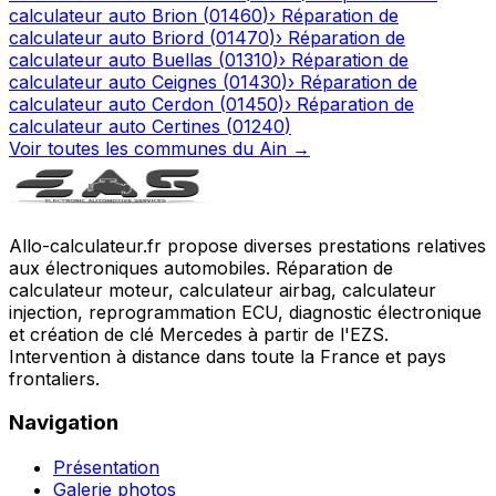
calculateur auto
Brion
(
01460
)
›
Réparation de
calculateur auto
Briord
(
01470
)
›
Réparation de
calculateur auto
Buellas
(
01310
)
›
Réparation de
calculateur auto
Ceignes
(
01430
)
›
Réparation de
calculateur auto
Cerdon
(
01450
)
›
Réparation de
calculateur auto
Certines
(
01240
)
Voir toutes les communes du
Ain
→
Allo-calculateur.fr propose diverses prestations relatives
aux électroniques automobiles. Réparation de
calculateur moteur, calculateur airbag, calculateur
injection, reprogrammation ECU, diagnostic électronique
et création de clé Mercedes à partir de l'EZS.
Intervention à distance dans toute la France et pays
frontaliers.
Navigation
Présentation
Galerie photos