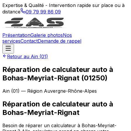
Expertise & Qualité - Intervention rapide sur place ou à
distance
09 79 99 86 09
Présentation
Galerie photos
Nos
services
Contact
Demande de rappel
Retour au
Ain
(
01
)
Réparation de calculateur auto à
Bohas-Meyriat-Rignat (01250)
Ain
(
01
) — Région
Auvergne-Rhône-Alpes
Réparation de calculateur auto
à
Bohas-Meyriat-Rignat
Besoin de réparer un calculateur à Bohas-Meyriat-