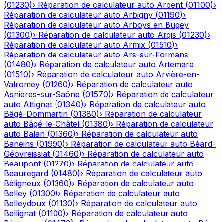
(
01230
)
›
Réparation de calculateur auto
Arbent
(
01100
)
›
Réparation de calculateur auto
Arbigny
(
01190
)
›
Réparation de calculateur auto
Arboys en Bugey
(
01300
)
›
Réparation de calculateur auto
Argis
(
01230
)
›
Réparation de calculateur auto
Armix
(
01510
)
›
Réparation de calculateur auto
Ars-sur-Formans
(
01480
)
›
Réparation de calculateur auto
Artemare
(
01510
)
›
Réparation de calculateur auto
Arvière-en-
Valromey
(
01260
)
›
Réparation de calculateur auto
Asnières-sur-Saône
(
01570
)
›
Réparation de calculateur
auto
Attignat
(
01340
)
›
Réparation de calculateur auto
Bâgé-Dommartin
(
01380
)
›
Réparation de calculateur
auto
Bâgé-le-Châtel
(
01380
)
›
Réparation de calculateur
auto
Balan
(
01360
)
›
Réparation de calculateur auto
Baneins
(
01990
)
›
Réparation de calculateur auto
Béard-
Géovreissiat
(
01460
)
›
Réparation de calculateur auto
Beaupont
(
01270
)
›
Réparation de calculateur auto
Beauregard
(
01480
)
›
Réparation de calculateur auto
Béligneux
(
01360
)
›
Réparation de calculateur auto
Belley
(
01300
)
›
Réparation de calculateur auto
Belleydoux
(
01130
)
›
Réparation de calculateur auto
Bellignat
(
01100
)
›
Réparation de calculateur auto