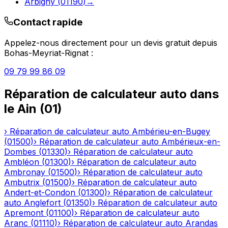
Arbigny
(
01190
)
→
Contact rapide
Appelez-nous directement pour un devis gratuit depuis
Bohas-Meyriat-Rignat
:
09 79 99 86 09
Réparation de calculateur auto
dans
le
Ain
(
01
)
›
Réparation de calculateur auto
Ambérieu-en-Bugey
(
01500
)
›
Réparation de calculateur auto
Ambérieux-en-
Dombes
(
01330
)
›
Réparation de calculateur auto
Ambléon
(
01300
)
›
Réparation de calculateur auto
Ambronay
(
01500
)
›
Réparation de calculateur auto
Ambutrix
(
01500
)
›
Réparation de calculateur auto
Andert-et-Condon
(
01300
)
›
Réparation de calculateur
auto
Anglefort
(
01350
)
›
Réparation de calculateur auto
Apremont
(
01100
)
›
Réparation de calculateur auto
Aranc
(
01110
)
›
Réparation de calculateur auto
Arandas