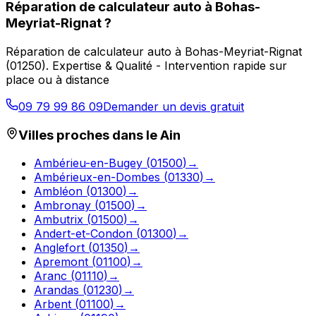
Réparation de calculateur auto
à
Bohas-
Meyriat-Rignat
?
Réparation de calculateur auto
à
Bohas-Meyriat-Rignat
(
01250
).
Expertise & Qualité - Intervention rapide sur
place ou à distance
09 79 99 86 09
Demander un devis gratuit
Villes proches dans le
Ain
Ambérieu-en-Bugey
(
01500
)
→
Ambérieux-en-Dombes
(
01330
)
→
Ambléon
(
01300
)
→
Ambronay
(
01500
)
→
Ambutrix
(
01500
)
→
Andert-et-Condon
(
01300
)
→
Anglefort
(
01350
)
→
Apremont
(
01100
)
→
Aranc
(
01110
)
→
Arandas
(
01230
)
→
Arbent
(
01100
)
→