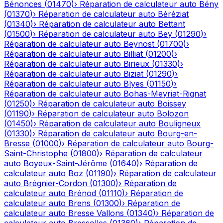
Bénonces
(
01470
)
›
Réparation de calculateur auto
Bény
(
01370
)
›
Réparation de calculateur auto
Béréziat
(
01340
)
›
Réparation de calculateur auto
Bettant
(
01500
)
›
Réparation de calculateur auto
Bey
(
01290
)
›
Réparation de calculateur auto
Beynost
(
01700
)
›
Réparation de calculateur auto
Billiat
(
01200
)
›
Réparation de calculateur auto
Birieux
(
01330
)
›
Réparation de calculateur auto
Biziat
(
01290
)
›
Réparation de calculateur auto
Blyes
(
01150
)
›
Réparation de calculateur auto
Bohas-Meyriat-Rignat
(
01250
)
›
Réparation de calculateur auto
Boissey
(
01190
)
›
Réparation de calculateur auto
Bolozon
(
01450
)
›
Réparation de calculateur auto
Bouligneux
(
01330
)
›
Réparation de calculateur auto
Bourg-en-
Bresse
(
01000
)
›
Réparation de calculateur auto
Bourg-
Saint-Christophe
(
01800
)
›
Réparation de calculateur
auto
Boyeux-Saint-Jérôme
(
01640
)
›
Réparation de
calculateur auto
Boz
(
01190
)
›
Réparation de calculateur
auto
Brégnier-Cordon
(
01300
)
›
Réparation de
calculateur auto
Brénod
(
01110
)
›
Réparation de
calculateur auto
Brens
(
01300
)
›
Réparation de
calculateur auto
Bresse Vallons
(
01340
)
›
Réparation de
calculateur auto
Bressolles
(
01360
)
›
Réparation de