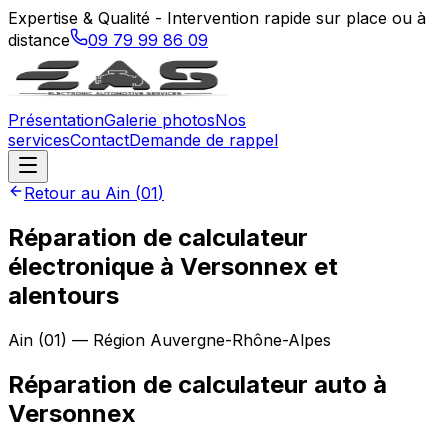
Expertise & Qualité - Intervention rapide sur place ou à
distance
09 79 99 86 09
Présentation
Galerie photos
Nos
services
Contact
Demande de rappel
Retour au
Ain
(
01
)
Réparation de calculateur
électronique à Versonnex et
alentours
Ain
(
01
) — Région
Auvergne-Rhône-Alpes
Réparation de calculateur auto
à
Versonnex