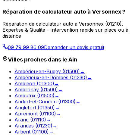
Réparation de calculateur auto
à
Versonnex
?
Réparation de calculateur auto
à
Versonnex
(
01210
).
Expertise & Qualité - Intervention rapide sur place ou à
distance
09 79 99 86 09
Demander un devis gratuit
Villes proches dans le
Ain
Ambérieu-en-Bugey
(
01500
)
→
Ambérieux-en-Dombes
(
01330
)
→
Ambléon
(
01300
)
→
Ambronay
(
01500
)
→
Ambutrix
(
01500
)
→
Andert-et-Condon
(
01300
)
→
Anglefort
(
01350
)
→
Apremont
(
01100
)
→
Aranc
(
01110
)
→
Arandas
(
01230
)
→
Arbent
(
01100
)
→