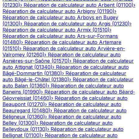
(
01230
)
›
Réparation de calculateur auto
Arbent
(
01100
)
›
Réparation de calculateur auto
Arbigny
(
01190
)
›
Réparation de calculateur auto
Arboys en Bugey
(
01300
)
›
Réparation de calculateur auto
Argis
(
01230
)
›
Réparation de calculateur auto
Armix
(
01510
)
›
Réparation de calculateur auto
Ars-sur-Formans
(
01480
)
›
Réparation de calculateur auto
Artemare
(
01510
)
›
Réparation de calculateur auto
Arvière-en-
Valromey
(
01260
)
›
Réparation de calculateur auto
Asnières-sur-Saône
(
01570
)
›
Réparation de calculateur
auto
Attignat
(
01340
)
›
Réparation de calculateur auto
Bâgé-Dommartin
(
01380
)
›
Réparation de calculateur
auto
Bâgé-le-Châtel
(
01380
)
›
Réparation de calculateur
auto
Balan
(
01360
)
›
Réparation de calculateur auto
Baneins
(
01990
)
›
Réparation de calculateur auto
Béard-
Géovreissiat
(
01460
)
›
Réparation de calculateur auto
Beaupont
(
01270
)
›
Réparation de calculateur auto
Beauregard
(
01480
)
›
Réparation de calculateur auto
Béligneux
(
01360
)
›
Réparation de calculateur auto
Belley
(
01300
)
›
Réparation de calculateur auto
Belleydoux
(
01130
)
›
Réparation de calculateur auto
Bellignat
(
01100
)
›
Réparation de calculateur auto