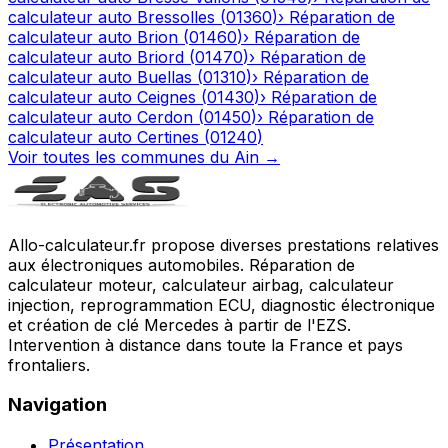
calculateur auto
Bressolles
(
01360
)
›
Réparation de
calculateur auto
Brion
(
01460
)
›
Réparation de
calculateur auto
Briord
(
01470
)
›
Réparation de
calculateur auto
Buellas
(
01310
)
›
Réparation de
calculateur auto
Ceignes
(
01430
)
›
Réparation de
calculateur auto
Cerdon
(
01450
)
›
Réparation de
calculateur auto
Certines
(
01240
)
Voir toutes les communes du
Ain
→
Allo-calculateur.fr propose diverses prestations relatives
aux électroniques automobiles. Réparation de
calculateur moteur, calculateur airbag, calculateur
injection, reprogrammation ECU, diagnostic électronique
et création de clé Mercedes à partir de l'EZS.
Intervention à distance dans toute la France et pays
frontaliers.
Navigation
Présentation