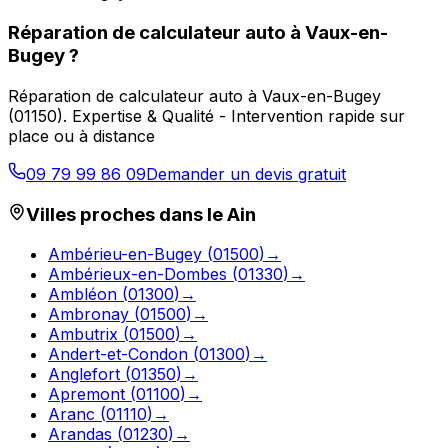
Réparation de calculateur auto
à
Vaux-en-
Bugey
?
Réparation de calculateur auto
à
Vaux-en-Bugey
(
01150
).
Expertise & Qualité - Intervention rapide sur
place ou à distance
09 79 99 86 09
Demander un devis gratuit
Villes proches dans le
Ain
Ambérieu-en-Bugey
(
01500
)
→
Ambérieux-en-Dombes
(
01330
)
→
Ambléon
(
01300
)
→
Ambronay
(
01500
)
→
Ambutrix
(
01500
)
→
Andert-et-Condon
(
01300
)
→
Anglefort
(
01350
)
→
Apremont
(
01100
)
→
Aranc
(
01110
)
→
Arandas
(
01230
)
→