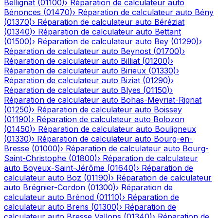
Bellignat
(
01100
)
›
Réparation de calculateur auto
Bénonces
(
01470
)
›
Réparation de calculateur auto
Bény
(
01370
)
›
Réparation de calculateur auto
Béréziat
(
01340
)
›
Réparation de calculateur auto
Bettant
(
01500
)
›
Réparation de calculateur auto
Bey
(
01290
)
›
Réparation de calculateur auto
Beynost
(
01700
)
›
Réparation de calculateur auto
Billiat
(
01200
)
›
Réparation de calculateur auto
Birieux
(
01330
)
›
Réparation de calculateur auto
Biziat
(
01290
)
›
Réparation de calculateur auto
Blyes
(
01150
)
›
Réparation de calculateur auto
Bohas-Meyriat-Rignat
(
01250
)
›
Réparation de calculateur auto
Boissey
(
01190
)
›
Réparation de calculateur auto
Bolozon
(
01450
)
›
Réparation de calculateur auto
Bouligneux
(
01330
)
›
Réparation de calculateur auto
Bourg-en-
Bresse
(
01000
)
›
Réparation de calculateur auto
Bourg-
Saint-Christophe
(
01800
)
›
Réparation de calculateur
auto
Boyeux-Saint-Jérôme
(
01640
)
›
Réparation de
calculateur auto
Boz
(
01190
)
›
Réparation de calculateur
auto
Brégnier-Cordon
(
01300
)
›
Réparation de
calculateur auto
Brénod
(
01110
)
›
Réparation de
calculateur auto
Brens
(
01300
)
›
Réparation de
calculateur auto
Bresse Vallons
(
01340
)
›
Réparation de