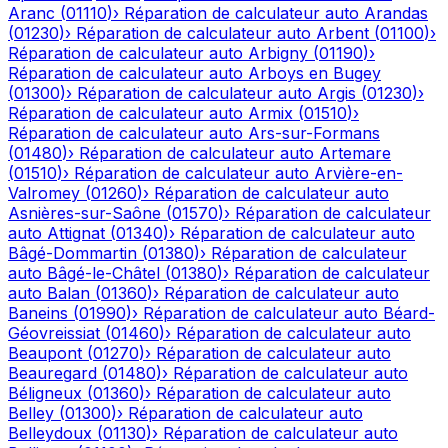
Aranc
(
01110
)
›
Réparation de calculateur auto
Arandas
(
01230
)
›
Réparation de calculateur auto
Arbent
(
01100
)
›
Réparation de calculateur auto
Arbigny
(
01190
)
›
Réparation de calculateur auto
Arboys en Bugey
(
01300
)
›
Réparation de calculateur auto
Argis
(
01230
)
›
Réparation de calculateur auto
Armix
(
01510
)
›
Réparation de calculateur auto
Ars-sur-Formans
(
01480
)
›
Réparation de calculateur auto
Artemare
(
01510
)
›
Réparation de calculateur auto
Arvière-en-
Valromey
(
01260
)
›
Réparation de calculateur auto
Asnières-sur-Saône
(
01570
)
›
Réparation de calculateur
auto
Attignat
(
01340
)
›
Réparation de calculateur auto
Bâgé-Dommartin
(
01380
)
›
Réparation de calculateur
auto
Bâgé-le-Châtel
(
01380
)
›
Réparation de calculateur
auto
Balan
(
01360
)
›
Réparation de calculateur auto
Baneins
(
01990
)
›
Réparation de calculateur auto
Béard-
Géovreissiat
(
01460
)
›
Réparation de calculateur auto
Beaupont
(
01270
)
›
Réparation de calculateur auto
Beauregard
(
01480
)
›
Réparation de calculateur auto
Béligneux
(
01360
)
›
Réparation de calculateur auto
Belley
(
01300
)
›
Réparation de calculateur auto
Belleydoux
(
01130
)
›
Réparation de calculateur auto