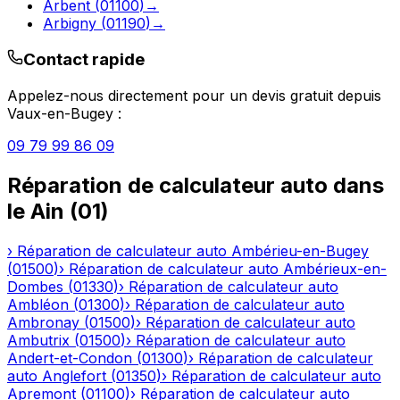
Arbent
(
01100
)
→
Arbigny
(
01190
)
→
Contact rapide
Appelez-nous directement pour un devis gratuit depuis
Vaux-en-Bugey
:
09 79 99 86 09
Réparation de calculateur auto
dans
le
Ain
(
01
)
›
Réparation de calculateur auto
Ambérieu-en-Bugey
(
01500
)
›
Réparation de calculateur auto
Ambérieux-en-
Dombes
(
01330
)
›
Réparation de calculateur auto
Ambléon
(
01300
)
›
Réparation de calculateur auto
Ambronay
(
01500
)
›
Réparation de calculateur auto
Ambutrix
(
01500
)
›
Réparation de calculateur auto
Andert-et-Condon
(
01300
)
›
Réparation de calculateur
auto
Anglefort
(
01350
)
›
Réparation de calculateur auto
Apremont
(
01100
)
›
Réparation de calculateur auto