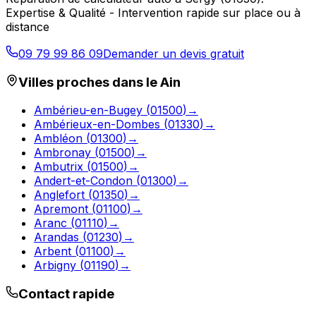
Expertise & Qualité - Intervention rapide sur place ou à
distance
09 79 99 86 09
Demander un devis gratuit
Villes proches dans le
Ain
Ambérieu-en-Bugey
(
01500
)
→
Ambérieux-en-Dombes
(
01330
)
→
Ambléon
(
01300
)
→
Ambronay
(
01500
)
→
Ambutrix
(
01500
)
→
Andert-et-Condon
(
01300
)
→
Anglefort
(
01350
)
→
Apremont
(
01100
)
→
Aranc
(
01110
)
→
Arandas
(
01230
)
→
Arbent
(
01100
)
→
Arbigny
(
01190
)
→
Contact rapide