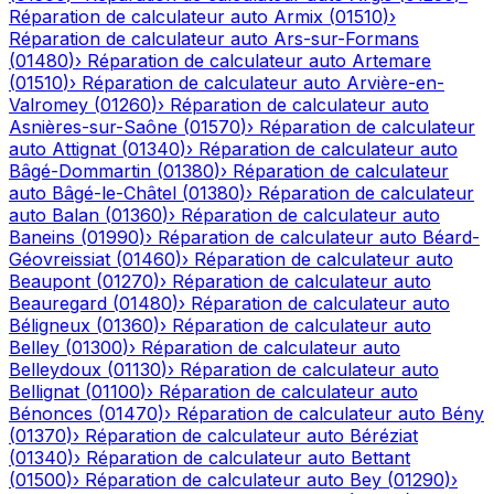
Réparation de calculateur auto
Armix
(
01510
)
›
Réparation de calculateur auto
Ars-sur-Formans
(
01480
)
›
Réparation de calculateur auto
Artemare
(
01510
)
›
Réparation de calculateur auto
Arvière-en-
Valromey
(
01260
)
›
Réparation de calculateur auto
Asnières-sur-Saône
(
01570
)
›
Réparation de calculateur
auto
Attignat
(
01340
)
›
Réparation de calculateur auto
Bâgé-Dommartin
(
01380
)
›
Réparation de calculateur
auto
Bâgé-le-Châtel
(
01380
)
›
Réparation de calculateur
auto
Balan
(
01360
)
›
Réparation de calculateur auto
Baneins
(
01990
)
›
Réparation de calculateur auto
Béard-
Géovreissiat
(
01460
)
›
Réparation de calculateur auto
Beaupont
(
01270
)
›
Réparation de calculateur auto
Beauregard
(
01480
)
›
Réparation de calculateur auto
Béligneux
(
01360
)
›
Réparation de calculateur auto
Belley
(
01300
)
›
Réparation de calculateur auto
Belleydoux
(
01130
)
›
Réparation de calculateur auto
Bellignat
(
01100
)
›
Réparation de calculateur auto
Bénonces
(
01470
)
›
Réparation de calculateur auto
Bény
(
01370
)
›
Réparation de calculateur auto
Béréziat
(
01340
)
›
Réparation de calculateur auto
Bettant
(
01500
)
›
Réparation de calculateur auto
Bey
(
01290
)
›