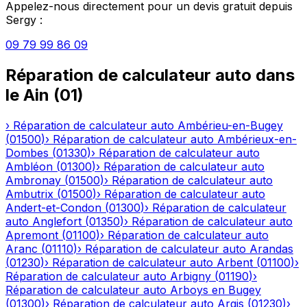
Appelez-nous directement pour un devis gratuit depuis
Sergy
:
09 79 99 86 09
Réparation de calculateur auto
dans
le
Ain
(
01
)
›
Réparation de calculateur auto
Ambérieu-en-Bugey
(
01500
)
›
Réparation de calculateur auto
Ambérieux-en-
Dombes
(
01330
)
›
Réparation de calculateur auto
Ambléon
(
01300
)
›
Réparation de calculateur auto
Ambronay
(
01500
)
›
Réparation de calculateur auto
Ambutrix
(
01500
)
›
Réparation de calculateur auto
Andert-et-Condon
(
01300
)
›
Réparation de calculateur
auto
Anglefort
(
01350
)
›
Réparation de calculateur auto
Apremont
(
01100
)
›
Réparation de calculateur auto
Aranc
(
01110
)
›
Réparation de calculateur auto
Arandas
(
01230
)
›
Réparation de calculateur auto
Arbent
(
01100
)
›
Réparation de calculateur auto
Arbigny
(
01190
)
›
Réparation de calculateur auto
Arboys en Bugey
(
01300
)
›
Réparation de calculateur auto
Argis
(
01230
)
›