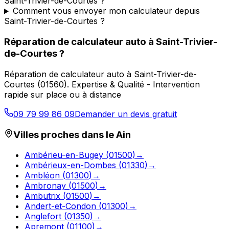
Saint-Trivier-de-Courtes ?
Comment vous envoyer mon calculateur depuis
Saint-Trivier-de-Courtes ?
Réparation de calculateur auto
à
Saint-Trivier-
de-Courtes
?
Réparation de calculateur auto
à
Saint-Trivier-de-
Courtes
(
01560
).
Expertise & Qualité - Intervention
rapide sur place ou à distance
09 79 99 86 09
Demander un devis gratuit
Villes proches dans le
Ain
Ambérieu-en-Bugey
(
01500
)
→
Ambérieux-en-Dombes
(
01330
)
→
Ambléon
(
01300
)
→
Ambronay
(
01500
)
→
Ambutrix
(
01500
)
→
Andert-et-Condon
(
01300
)
→
Anglefort
(
01350
)
→
Apremont
(
01100
)
→