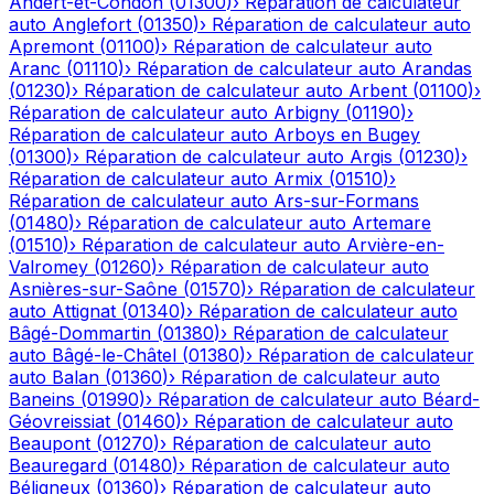
Andert-et-Condon
(
01300
)
›
Réparation de calculateur
auto
Anglefort
(
01350
)
›
Réparation de calculateur auto
Apremont
(
01100
)
›
Réparation de calculateur auto
Aranc
(
01110
)
›
Réparation de calculateur auto
Arandas
(
01230
)
›
Réparation de calculateur auto
Arbent
(
01100
)
›
Réparation de calculateur auto
Arbigny
(
01190
)
›
Réparation de calculateur auto
Arboys en Bugey
(
01300
)
›
Réparation de calculateur auto
Argis
(
01230
)
›
Réparation de calculateur auto
Armix
(
01510
)
›
Réparation de calculateur auto
Ars-sur-Formans
(
01480
)
›
Réparation de calculateur auto
Artemare
(
01510
)
›
Réparation de calculateur auto
Arvière-en-
Valromey
(
01260
)
›
Réparation de calculateur auto
Asnières-sur-Saône
(
01570
)
›
Réparation de calculateur
auto
Attignat
(
01340
)
›
Réparation de calculateur auto
Bâgé-Dommartin
(
01380
)
›
Réparation de calculateur
auto
Bâgé-le-Châtel
(
01380
)
›
Réparation de calculateur
auto
Balan
(
01360
)
›
Réparation de calculateur auto
Baneins
(
01990
)
›
Réparation de calculateur auto
Béard-
Géovreissiat
(
01460
)
›
Réparation de calculateur auto
Beaupont
(
01270
)
›
Réparation de calculateur auto
Beauregard
(
01480
)
›
Réparation de calculateur auto
Béligneux
(
01360
)
›
Réparation de calculateur auto