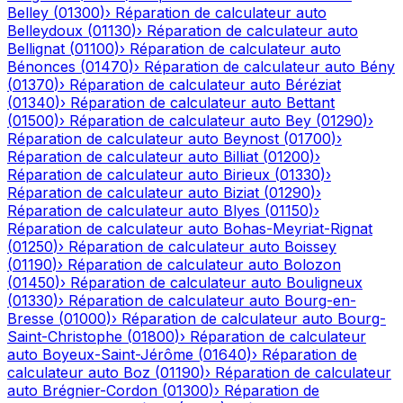
Belley
(
01300
)
›
Réparation de calculateur auto
Belleydoux
(
01130
)
›
Réparation de calculateur auto
Bellignat
(
01100
)
›
Réparation de calculateur auto
Bénonces
(
01470
)
›
Réparation de calculateur auto
Bény
(
01370
)
›
Réparation de calculateur auto
Béréziat
(
01340
)
›
Réparation de calculateur auto
Bettant
(
01500
)
›
Réparation de calculateur auto
Bey
(
01290
)
›
Réparation de calculateur auto
Beynost
(
01700
)
›
Réparation de calculateur auto
Billiat
(
01200
)
›
Réparation de calculateur auto
Birieux
(
01330
)
›
Réparation de calculateur auto
Biziat
(
01290
)
›
Réparation de calculateur auto
Blyes
(
01150
)
›
Réparation de calculateur auto
Bohas-Meyriat-Rignat
(
01250
)
›
Réparation de calculateur auto
Boissey
(
01190
)
›
Réparation de calculateur auto
Bolozon
(
01450
)
›
Réparation de calculateur auto
Bouligneux
(
01330
)
›
Réparation de calculateur auto
Bourg-en-
Bresse
(
01000
)
›
Réparation de calculateur auto
Bourg-
Saint-Christophe
(
01800
)
›
Réparation de calculateur
auto
Boyeux-Saint-Jérôme
(
01640
)
›
Réparation de
calculateur auto
Boz
(
01190
)
›
Réparation de calculateur
auto
Brégnier-Cordon
(
01300
)
›
Réparation de