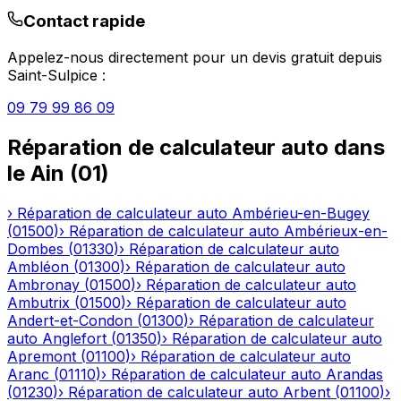
Contact rapide
Appelez-nous directement pour un devis gratuit depuis
Saint-Sulpice
:
09 79 99 86 09
Réparation de calculateur auto
dans
le
Ain
(
01
)
›
Réparation de calculateur auto
Ambérieu-en-Bugey
(
01500
)
›
Réparation de calculateur auto
Ambérieux-en-
Dombes
(
01330
)
›
Réparation de calculateur auto
Ambléon
(
01300
)
›
Réparation de calculateur auto
Ambronay
(
01500
)
›
Réparation de calculateur auto
Ambutrix
(
01500
)
›
Réparation de calculateur auto
Andert-et-Condon
(
01300
)
›
Réparation de calculateur
auto
Anglefort
(
01350
)
›
Réparation de calculateur auto
Apremont
(
01100
)
›
Réparation de calculateur auto
Aranc
(
01110
)
›
Réparation de calculateur auto
Arandas
(
01230
)
›
Réparation de calculateur auto
Arbent
(
01100
)
›