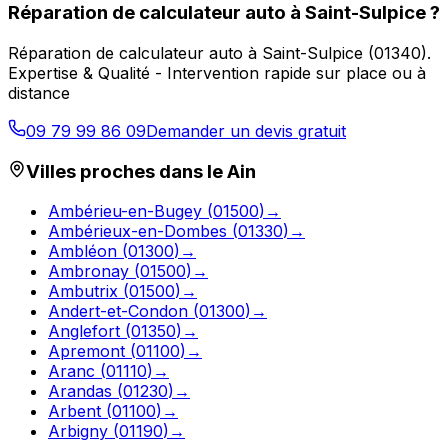
Réparation de calculateur auto
à
Saint-Sulpice
?
Réparation de calculateur auto
à
Saint-Sulpice
(
01340
).
Expertise & Qualité - Intervention rapide sur place ou à
distance
09 79 99 86 09
Demander un devis gratuit
Villes proches dans le
Ain
Ambérieu-en-Bugey
(
01500
)
→
Ambérieux-en-Dombes
(
01330
)
→
Ambléon
(
01300
)
→
Ambronay
(
01500
)
→
Ambutrix
(
01500
)
→
Andert-et-Condon
(
01300
)
→
Anglefort
(
01350
)
→
Apremont
(
01100
)
→
Aranc
(
01110
)
→
Arandas
(
01230
)
→
Arbent
(
01100
)
→
Arbigny
(
01190
)
→