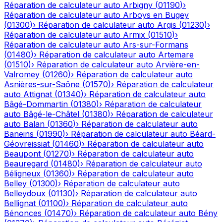
Réparation de calculateur auto
Arbigny
(
01190
)
›
Réparation de calculateur auto
Arboys en Bugey
(
01300
)
›
Réparation de calculateur auto
Argis
(
01230
)
›
Réparation de calculateur auto
Armix
(
01510
)
›
Réparation de calculateur auto
Ars-sur-Formans
(
01480
)
›
Réparation de calculateur auto
Artemare
(
01510
)
›
Réparation de calculateur auto
Arvière-en-
Valromey
(
01260
)
›
Réparation de calculateur auto
Asnières-sur-Saône
(
01570
)
›
Réparation de calculateur
auto
Attignat
(
01340
)
›
Réparation de calculateur auto
Bâgé-Dommartin
(
01380
)
›
Réparation de calculateur
auto
Bâgé-le-Châtel
(
01380
)
›
Réparation de calculateur
auto
Balan
(
01360
)
›
Réparation de calculateur auto
Baneins
(
01990
)
›
Réparation de calculateur auto
Béard-
Géovreissiat
(
01460
)
›
Réparation de calculateur auto
Beaupont
(
01270
)
›
Réparation de calculateur auto
Beauregard
(
01480
)
›
Réparation de calculateur auto
Béligneux
(
01360
)
›
Réparation de calculateur auto
Belley
(
01300
)
›
Réparation de calculateur auto
Belleydoux
(
01130
)
›
Réparation de calculateur auto
Bellignat
(
01100
)
›
Réparation de calculateur auto
Bénonces
(
01470
)
›
Réparation de calculateur auto
Bény