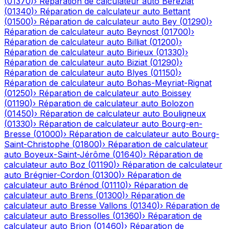
(
01370
)
›
Réparation de calculateur auto
Béréziat
(
01340
)
›
Réparation de calculateur auto
Bettant
(
01500
)
›
Réparation de calculateur auto
Bey
(
01290
)
›
Réparation de calculateur auto
Beynost
(
01700
)
›
Réparation de calculateur auto
Billiat
(
01200
)
›
Réparation de calculateur auto
Birieux
(
01330
)
›
Réparation de calculateur auto
Biziat
(
01290
)
›
Réparation de calculateur auto
Blyes
(
01150
)
›
Réparation de calculateur auto
Bohas-Meyriat-Rignat
(
01250
)
›
Réparation de calculateur auto
Boissey
(
01190
)
›
Réparation de calculateur auto
Bolozon
(
01450
)
›
Réparation de calculateur auto
Bouligneux
(
01330
)
›
Réparation de calculateur auto
Bourg-en-
Bresse
(
01000
)
›
Réparation de calculateur auto
Bourg-
Saint-Christophe
(
01800
)
›
Réparation de calculateur
auto
Boyeux-Saint-Jérôme
(
01640
)
›
Réparation de
calculateur auto
Boz
(
01190
)
›
Réparation de calculateur
auto
Brégnier-Cordon
(
01300
)
›
Réparation de
calculateur auto
Brénod
(
01110
)
›
Réparation de
calculateur auto
Brens
(
01300
)
›
Réparation de
calculateur auto
Bresse Vallons
(
01340
)
›
Réparation de
calculateur auto
Bressolles
(
01360
)
›
Réparation de
calculateur auto
Brion
(
01460
)
›
Réparation de