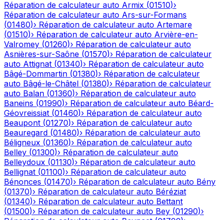
Réparation de calculateur auto
Armix
(
01510
)
›
Réparation de calculateur auto
Ars-sur-Formans
(
01480
)
›
Réparation de calculateur auto
Artemare
(
01510
)
›
Réparation de calculateur auto
Arvière-en-
Valromey
(
01260
)
›
Réparation de calculateur auto
Asnières-sur-Saône
(
01570
)
›
Réparation de calculateur
auto
Attignat
(
01340
)
›
Réparation de calculateur auto
Bâgé-Dommartin
(
01380
)
›
Réparation de calculateur
auto
Bâgé-le-Châtel
(
01380
)
›
Réparation de calculateur
auto
Balan
(
01360
)
›
Réparation de calculateur auto
Baneins
(
01990
)
›
Réparation de calculateur auto
Béard-
Géovreissiat
(
01460
)
›
Réparation de calculateur auto
Beaupont
(
01270
)
›
Réparation de calculateur auto
Beauregard
(
01480
)
›
Réparation de calculateur auto
Béligneux
(
01360
)
›
Réparation de calculateur auto
Belley
(
01300
)
›
Réparation de calculateur auto
Belleydoux
(
01130
)
›
Réparation de calculateur auto
Bellignat
(
01100
)
›
Réparation de calculateur auto
Bénonces
(
01470
)
›
Réparation de calculateur auto
Bény
(
01370
)
›
Réparation de calculateur auto
Béréziat
(
01340
)
›
Réparation de calculateur auto
Bettant
(
01500
)
›
Réparation de calculateur auto
Bey
(
01290
)
›