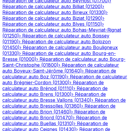
Réparation de calculateur auto
Beynost
(
01700
)
›
Réparation de calculateur auto
Billiat
(
01200
)
›
Réparation de calculateur auto
Birieux
(
01330
)
›
Réparation de calculateur auto
Biziat
(
01290
)
›
Réparation de calculateur auto
Blyes
(
01150
)
›
Réparation de calculateur auto
Bohas-Meyriat-Rignat
(
01250
)
›
Réparation de calculateur auto
Boissey
(
01190
)
›
Réparation de calculateur auto
Bolozon
(
01450
)
›
Réparation de calculateur auto
Bouligneux
(
01330
)
›
Réparation de calculateur auto
Bourg-en-
Bresse
(
01000
)
›
Réparation de calculateur auto
Bourg-
Saint-Christophe
(
01800
)
›
Réparation de calculateur
auto
Boyeux-Saint-Jérôme
(
01640
)
›
Réparation de
calculateur auto
Boz
(
01190
)
›
Réparation de calculateur
auto
Brégnier-Cordon
(
01300
)
›
Réparation de
calculateur auto
Brénod
(
01110
)
›
Réparation de
calculateur auto
Brens
(
01300
)
›
Réparation de
calculateur auto
Bresse Vallons
(
01340
)
›
Réparation de
calculateur auto
Bressolles
(
01360
)
›
Réparation de
calculateur auto
Brion
(
01460
)
›
Réparation de
calculateur auto
Briord
(
01470
)
›
Réparation de
calculateur auto
Buellas
(
01310
)
›
Réparation de
calculateur auto
Ceignes
(
01430
)
›
Réparation de