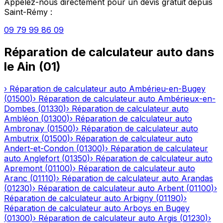
Appelez-nous directement pour un devis gratuit depuis
Saint-Rémy
:
09 79 99 86 09
Réparation de calculateur auto
dans
le
Ain
(
01
)
›
Réparation de calculateur auto
Ambérieu-en-Bugey
(
01500
)
›
Réparation de calculateur auto
Ambérieux-en-
Dombes
(
01330
)
›
Réparation de calculateur auto
Ambléon
(
01300
)
›
Réparation de calculateur auto
Ambronay
(
01500
)
›
Réparation de calculateur auto
Ambutrix
(
01500
)
›
Réparation de calculateur auto
Andert-et-Condon
(
01300
)
›
Réparation de calculateur
auto
Anglefort
(
01350
)
›
Réparation de calculateur auto
Apremont
(
01100
)
›
Réparation de calculateur auto
Aranc
(
01110
)
›
Réparation de calculateur auto
Arandas
(
01230
)
›
Réparation de calculateur auto
Arbent
(
01100
)
›
Réparation de calculateur auto
Arbigny
(
01190
)
›
Réparation de calculateur auto
Arboys en Bugey
(
01300
)
›
Réparation de calculateur auto
Argis
(
01230
)
›