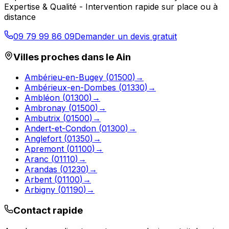
Expertise & Qualité - Intervention rapide sur place ou à
distance
09 79 99 86 09
Demander un devis gratuit
Villes proches dans le
Ain
Ambérieu-en-Bugey
(
01500
)
→
Ambérieux-en-Dombes
(
01330
)
→
Ambléon
(
01300
)
→
Ambronay
(
01500
)
→
Ambutrix
(
01500
)
→
Andert-et-Condon
(
01300
)
→
Anglefort
(
01350
)
→
Apremont
(
01100
)
→
Aranc
(
01110
)
→
Arandas
(
01230
)
→
Arbent
(
01100
)
→
Arbigny
(
01190
)
→
Contact rapide