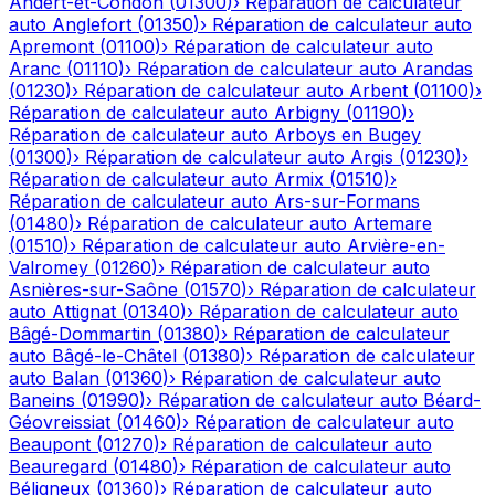
Andert-et-Condon
(
01300
)
›
Réparation de calculateur
auto
Anglefort
(
01350
)
›
Réparation de calculateur auto
Apremont
(
01100
)
›
Réparation de calculateur auto
Aranc
(
01110
)
›
Réparation de calculateur auto
Arandas
(
01230
)
›
Réparation de calculateur auto
Arbent
(
01100
)
›
Réparation de calculateur auto
Arbigny
(
01190
)
›
Réparation de calculateur auto
Arboys en Bugey
(
01300
)
›
Réparation de calculateur auto
Argis
(
01230
)
›
Réparation de calculateur auto
Armix
(
01510
)
›
Réparation de calculateur auto
Ars-sur-Formans
(
01480
)
›
Réparation de calculateur auto
Artemare
(
01510
)
›
Réparation de calculateur auto
Arvière-en-
Valromey
(
01260
)
›
Réparation de calculateur auto
Asnières-sur-Saône
(
01570
)
›
Réparation de calculateur
auto
Attignat
(
01340
)
›
Réparation de calculateur auto
Bâgé-Dommartin
(
01380
)
›
Réparation de calculateur
auto
Bâgé-le-Châtel
(
01380
)
›
Réparation de calculateur
auto
Balan
(
01360
)
›
Réparation de calculateur auto
Baneins
(
01990
)
›
Réparation de calculateur auto
Béard-
Géovreissiat
(
01460
)
›
Réparation de calculateur auto
Beaupont
(
01270
)
›
Réparation de calculateur auto
Beauregard
(
01480
)
›
Réparation de calculateur auto
Béligneux
(
01360
)
›
Réparation de calculateur auto