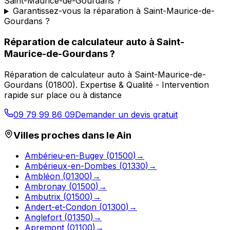
Saint-Maurice-de-Gourdans ?
Garantissez-vous la réparation à Saint-Maurice-de-
Gourdans ?
Réparation de calculateur auto
à
Saint-
Maurice-de-Gourdans
?
Réparation de calculateur auto
à
Saint-Maurice-de-
Gourdans
(
01800
).
Expertise & Qualité - Intervention
rapide sur place ou à distance
09 79 99 86 09
Demander un devis gratuit
Villes proches dans le
Ain
Ambérieu-en-Bugey
(
01500
)
→
Ambérieux-en-Dombes
(
01330
)
→
Ambléon
(
01300
)
→
Ambronay
(
01500
)
→
Ambutrix
(
01500
)
→
Andert-et-Condon
(
01300
)
→
Anglefort
(
01350
)
→
Apremont
(
01100
)
→