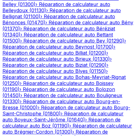
Belley
(
01300
)
›
Réparation de calculateur auto
Belleydoux
(
01130
)
›
Réparation de calculateur auto
Bellignat
(
01100
)
›
Réparation de calculateur auto
Bénonces
(
01470
)
›
Réparation de calculateur auto
Bény
(
01370
)
›
Réparation de calculateur auto
Béréziat
(
01340
)
›
Réparation de calculateur auto
Bettant
(
01500
)
›
Réparation de calculateur auto
Bey
(
01290
)
›
Réparation de calculateur auto
Beynost
(
01700
)
›
Réparation de calculateur auto
Billiat
(
01200
)
›
Réparation de calculateur auto
Birieux
(
01330
)
›
Réparation de calculateur auto
Biziat
(
01290
)
›
Réparation de calculateur auto
Blyes
(
01150
)
›
Réparation de calculateur auto
Bohas-Meyriat-Rignat
(
01250
)
›
Réparation de calculateur auto
Boissey
(
01190
)
›
Réparation de calculateur auto
Bolozon
(
01450
)
›
Réparation de calculateur auto
Bouligneux
(
01330
)
›
Réparation de calculateur auto
Bourg-en-
Bresse
(
01000
)
›
Réparation de calculateur auto
Bourg-
Saint-Christophe
(
01800
)
›
Réparation de calculateur
auto
Boyeux-Saint-Jérôme
(
01640
)
›
Réparation de
calculateur auto
Boz
(
01190
)
›
Réparation de calculateur
auto
Brégnier-Cordon
(
01300
)
›
Réparation de