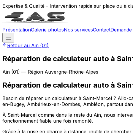
Expertise & Qualité - Intervention rapide sur place ou à d
Présentation
Galerie photos
Nos services
Contact
Demande 
Retour au
Ain
(
01
)
Réparation de calculateur auto à Sai
Ain
(
01
) — Région
Auvergne-Rhône-Alpes
Réparation de calculateur auto
à
Sain
Besoin de réparer un calculateur à Saint-Marcel ? Allo-
en-Bugey, Ambérieux-en-Dombes, Ambléon, partout dans l
À Saint-Marcel comme dans le reste du Ain, nous interve
fonctionnement fiable une fois remonté.
Grâce à la prise en charge à distance, inutile de cherche