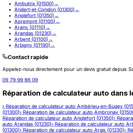
Ambutrix
(
01500
)
→
Andert-et-Condon
(
01300
)
→
Anglefort
(
01350
)
→
Apremont
(
01100
)
→
Aranc
(
01110
)
→
Arandas
(
01230
)
→
Arbent
(
01100
)
→
Arbigny
(
01190
)
→
Contact rapide
Appelez-nous directement pour un devis gratuit depuis
S
09 79 99 86 09
Réparation de calculateur auto
dans 
›
Réparation de calculateur auto
Ambérieu-en-Bugey
(
01
(
01300
)
›
Réparation de calculateur auto
Ambronay
(
0150
Réparation de calculateur auto
Anglefort
(
01350
)
›
Réparat
auto
Arandas
(
01230
)
›
Réparation de calculateur auto
Ar
(
01300
)
›
Réparation de calculateur auto
Argis
(
01230
)
›
Ré