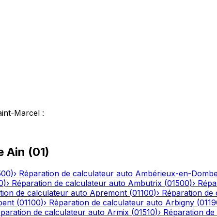
aint-Marcel
:
le
Ain
(
01
)
500
)
›
Réparation de calculateur auto
Ambérieux-en-Domb
0
)
›
Réparation de calculateur auto
Ambutrix
(
01500
)
›
Répar
ion de calculateur auto
Apremont
(
01100
)
›
Réparation de 
bent
(
01100
)
›
Réparation de calculateur auto
Arbigny
(
0119
paration de calculateur auto
Armix
(
01510
)
›
Réparation de 