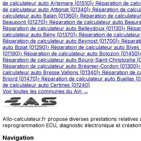
de calculateur auto
Artemare
(
01510
)
›
Réparation de calc
de calculateur auto
Attignat
(
01340
)
›
Réparation de calcu
calculateur auto
Balan
(
01360
)
›
Réparation de calculateu
Beaupont
(
01270
)
›
Réparation de calculateur auto
Beaur
Réparation de calculateur auto
Belleydoux
(
01130
)
›
Répar
calculateur auto
Bény
(
01370
)
›
Réparation de calculateur
Réparation de calculateur auto
Beynost
(
01700
)
›
Réparati
auto
Biziat
(
01290
)
›
Réparation de calculateur auto
Blyes
(
01190
)
›
Réparation de calculateur auto
Bolozon
(
01450
)
Réparation de calculateur auto
Bourg-Saint-Christophe
(
Réparation de calculateur auto
Brégnier-Cordon
(
01300
)
calculateur auto
Bresse Vallons
(
01340
)
›
Réparation de c
Briord
(
01470
)
›
Réparation de calculateur auto
Buellas
(
0
de calculateur auto
Certines
(
01240
)
Voir toutes les communes du
Ain
→
Allo-calculateur.fr propose diverses prestations relatives
reprogrammation ECU, diagnostic électronique et création d
Navigation