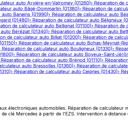
ulateur auto
Arvière-en-Valromey
(
01260
)
›
Réparation de c
lateur auto
Bâgé-Dommartin
(
01380
)
›
Réparation de calcul
r auto
Baneins
(
01990
)
›
Réparation de calculateur auto
Béa
egard
(
01480
)
›
Réparation de calculateur auto
Béligneux
(
0
ation de calculateur auto
Bellignat
(
01100
)
›
Réparation de 
 auto
Béréziat
(
01340
)
›
Réparation de calculateur auto
Bet
on de calculateur auto
Billiat
(
01200
)
›
Réparation de calcul
(
01150
)
›
Réparation de calculateur auto
Bohas-Meyriat-Rig
›
Réparation de calculateur auto
Bouligneux
(
01330
)
›
Répar
01800
)
›
Réparation de calculateur auto
Boyeux-Saint-Jérô
›
Réparation de calculateur auto
Brénod
(
01110
)
›
Réparation
alculateur auto
Bressolles
(
01360
)
›
Réparation de calculat
1310
)
›
Réparation de calculateur auto
Ceignes
(
01430
)
›
Rép
 aux électroniques automobiles. Réparation de calculateur mo
e clé Mercedes à partir de l'EZS. Intervention à distance d