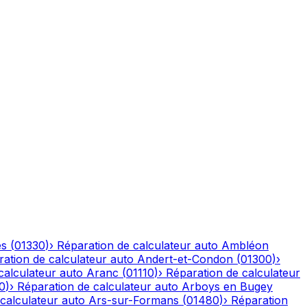
es
(
01330
)
›
Réparation de calculateur auto
Ambléon
ation de calculateur auto
Andert-et-Condon
(
01300
)
›
calculateur auto
Aranc
(
01110
)
›
Réparation de calculateur
0
)
›
Réparation de calculateur auto
Arboys en Bugey
calculateur auto
Ars-sur-Formans
(
01480
)
›
Réparation