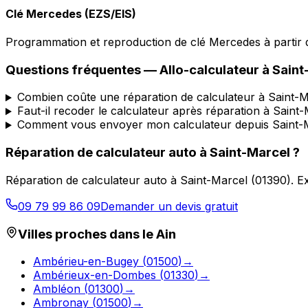
Clé Mercedes (EZS/EIS)
Programmation et reproduction de clé Mercedes à partir d
Questions fréquentes —
Allo-calculateur
à
Saint
Combien coûte une réparation de calculateur à Saint-M
Faut-il recoder le calculateur après réparation à Saint
Comment vous envoyer mon calculateur depuis Saint-
Réparation de calculateur auto
à
Saint-Marcel
?
Réparation de calculateur auto
à
Saint-Marcel
(
01390
).
Ex
09 79 99 86 09
Demander un devis gratuit
Villes proches dans le
Ain
Ambérieu-en-Bugey
(
01500
)
→
Ambérieux-en-Dombes
(
01330
)
→
Ambléon
(
01300
)
→
Ambronay
(
01500
)
→