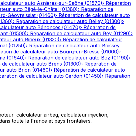
alculateur auto
Asnières-sur-Saône
(
01570
)
›
Réparation
ateur auto
Bâgé-le-Châtel
(
01380
)
›
Réparation de
rd-Géovreissiat
(
01460
)
›
Réparation de calculateur auto
1360
)
›
Réparation de calculateur auto
Belley
(
01300
)
›
calculateur auto
Bénonces
(
01470
)
›
Réparation de
tant
(
01500
)
›
Réparation de calculateur auto
Bey
(
01290
)
›
ateur auto
Birieux
(
01330
)
›
Réparation de calculateur
nat
(
01250
)
›
Réparation de calculateur auto
Boissey
ation de calculateur auto
Bourg-en-Bresse
(
01000
)
›
me
(
01640
)
›
Réparation de calculateur auto
Boz
(
01190
)
›
 de calculateur auto
Brens
(
01300
)
›
Réparation de
eur auto
Brion
(
01460
)
›
Réparation de calculateur auto
aration de calculateur auto
Cerdon
(
01450
)
›
Réparation
teur, calculateur airbag, calculateur injection,
ans toute la France et pays frontaliers.