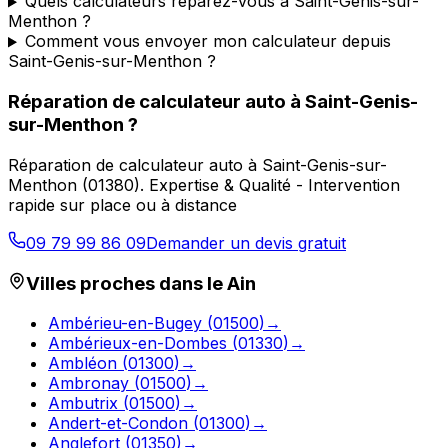
Quels calculateurs réparez-vous à Saint-Genis-sur-
Menthon ?
Comment vous envoyer mon calculateur depuis
Saint-Genis-sur-Menthon ?
Réparation de calculateur auto
à
Saint-Genis-
sur-Menthon
?
Réparation de calculateur auto
à
Saint-Genis-sur-
Menthon
(
01380
).
Expertise & Qualité - Intervention
rapide sur place ou à distance
09 79 99 86 09
Demander un devis gratuit
Villes proches dans le
Ain
Ambérieu-en-Bugey
(
01500
)
→
Ambérieux-en-Dombes
(
01330
)
→
Ambléon
(
01300
)
→
Ambronay
(
01500
)
→
Ambutrix
(
01500
)
→
Andert-et-Condon
(
01300
)
→
Anglefort
(
01350
)
→