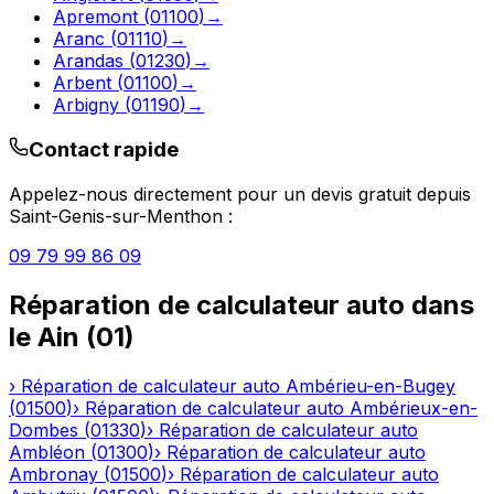
Apremont
(
01100
)
→
Aranc
(
01110
)
→
Arandas
(
01230
)
→
Arbent
(
01100
)
→
Arbigny
(
01190
)
→
Contact rapide
Appelez-nous directement pour un devis gratuit depuis
Saint-Genis-sur-Menthon
:
09 79 99 86 09
Réparation de calculateur auto
dans
le
Ain
(
01
)
›
Réparation de calculateur auto
Ambérieu-en-Bugey
(
01500
)
›
Réparation de calculateur auto
Ambérieux-en-
Dombes
(
01330
)
›
Réparation de calculateur auto
Ambléon
(
01300
)
›
Réparation de calculateur auto
Ambronay
(
01500
)
›
Réparation de calculateur auto