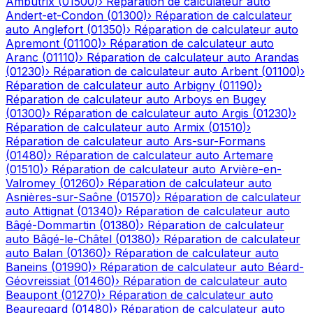
Ambutrix
(
01500
)
›
Réparation de calculateur auto
Andert-et-Condon
(
01300
)
›
Réparation de calculateur
auto
Anglefort
(
01350
)
›
Réparation de calculateur auto
Apremont
(
01100
)
›
Réparation de calculateur auto
Aranc
(
01110
)
›
Réparation de calculateur auto
Arandas
(
01230
)
›
Réparation de calculateur auto
Arbent
(
01100
)
›
Réparation de calculateur auto
Arbigny
(
01190
)
›
Réparation de calculateur auto
Arboys en Bugey
(
01300
)
›
Réparation de calculateur auto
Argis
(
01230
)
›
Réparation de calculateur auto
Armix
(
01510
)
›
Réparation de calculateur auto
Ars-sur-Formans
(
01480
)
›
Réparation de calculateur auto
Artemare
(
01510
)
›
Réparation de calculateur auto
Arvière-en-
Valromey
(
01260
)
›
Réparation de calculateur auto
Asnières-sur-Saône
(
01570
)
›
Réparation de calculateur
auto
Attignat
(
01340
)
›
Réparation de calculateur auto
Bâgé-Dommartin
(
01380
)
›
Réparation de calculateur
auto
Bâgé-le-Châtel
(
01380
)
›
Réparation de calculateur
auto
Balan
(
01360
)
›
Réparation de calculateur auto
Baneins
(
01990
)
›
Réparation de calculateur auto
Béard-
Géovreissiat
(
01460
)
›
Réparation de calculateur auto
Beaupont
(
01270
)
›
Réparation de calculateur auto
Beauregard
(
01480
)
›
Réparation de calculateur auto