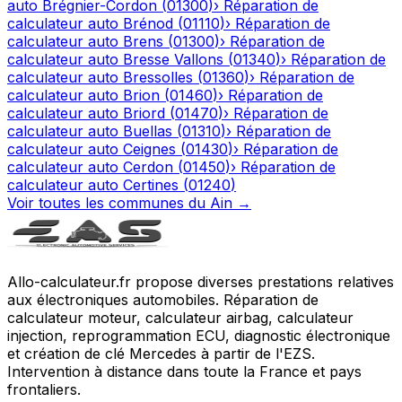
auto
Brégnier-Cordon
(
01300
)
›
Réparation de
calculateur auto
Brénod
(
01110
)
›
Réparation de
calculateur auto
Brens
(
01300
)
›
Réparation de
calculateur auto
Bresse Vallons
(
01340
)
›
Réparation de
calculateur auto
Bressolles
(
01360
)
›
Réparation de
calculateur auto
Brion
(
01460
)
›
Réparation de
calculateur auto
Briord
(
01470
)
›
Réparation de
calculateur auto
Buellas
(
01310
)
›
Réparation de
calculateur auto
Ceignes
(
01430
)
›
Réparation de
calculateur auto
Cerdon
(
01450
)
›
Réparation de
calculateur auto
Certines
(
01240
)
Voir toutes les communes du
Ain
→
Allo-calculateur.fr propose diverses prestations relatives
aux électroniques automobiles. Réparation de
calculateur moteur, calculateur airbag, calculateur
injection, reprogrammation ECU, diagnostic électronique
et création de clé Mercedes à partir de l'EZS.
Intervention à distance dans toute la France et pays
frontaliers.