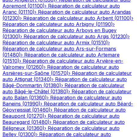
Apremont
(
01100
)
›
Réparation de calculateur auto
Aranc
(
01110
)
›
Réparation de calculateur auto
Arandas
(
01230
)
›
Réparation de calculateur auto
Arbent
(
01100
)
›
Réparation de calculateur auto
Arbigny
(
01190
)
›
Réparation de calculateur auto
Arboys en Bugey
(
01300
)
›
Réparation de calculateur auto
Argis
(
01230
)
›
Réparation de calculateur auto
Armix
(
01510
)
›
Réparation de calculateur auto
Ars-sur-Formans
(
01480
)
›
Réparation de calculateur auto
Artemare
(
01510
)
›
Réparation de calculateur auto
Arvière-en-
Valromey
(
01260
)
›
Réparation de calculateur auto
Asnières-sur-Saône
(
01570
)
›
Réparation de calculateur
auto
Attignat
(
01340
)
›
Réparation de calculateur auto
Bâgé-Dommartin
(
01380
)
›
Réparation de calculateur
auto
Bâgé-le-Châtel
(
01380
)
›
Réparation de calculateur
auto
Balan
(
01360
)
›
Réparation de calculateur auto
Baneins
(
01990
)
›
Réparation de calculateur auto
Béard-
Géovreissiat
(
01460
)
›
Réparation de calculateur auto
Beaupont
(
01270
)
›
Réparation de calculateur auto
Beauregard
(
01480
)
›
Réparation de calculateur auto
Béligneux
(
01360
)
›
Réparation de calculateur auto
Belley
(
01300
)
›
Réparation de calculateur auto