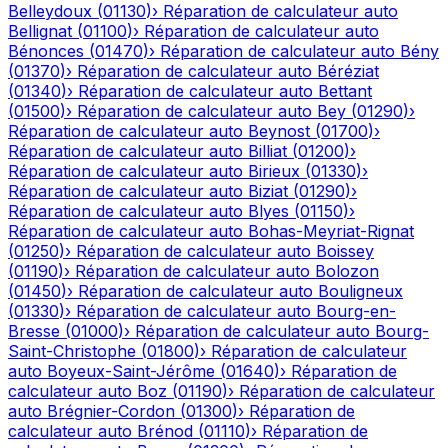
Belleydoux
(
01130
)
›
Réparation de calculateur auto
Bellignat
(
01100
)
›
Réparation de calculateur auto
Bénonces
(
01470
)
›
Réparation de calculateur auto
Bény
(
01370
)
›
Réparation de calculateur auto
Béréziat
(
01340
)
›
Réparation de calculateur auto
Bettant
(
01500
)
›
Réparation de calculateur auto
Bey
(
01290
)
›
Réparation de calculateur auto
Beynost
(
01700
)
›
Réparation de calculateur auto
Billiat
(
01200
)
›
Réparation de calculateur auto
Birieux
(
01330
)
›
Réparation de calculateur auto
Biziat
(
01290
)
›
Réparation de calculateur auto
Blyes
(
01150
)
›
Réparation de calculateur auto
Bohas-Meyriat-Rignat
(
01250
)
›
Réparation de calculateur auto
Boissey
(
01190
)
›
Réparation de calculateur auto
Bolozon
(
01450
)
›
Réparation de calculateur auto
Bouligneux
(
01330
)
›
Réparation de calculateur auto
Bourg-en-
Bresse
(
01000
)
›
Réparation de calculateur auto
Bourg-
Saint-Christophe
(
01800
)
›
Réparation de calculateur
auto
Boyeux-Saint-Jérôme
(
01640
)
›
Réparation de
calculateur auto
Boz
(
01190
)
›
Réparation de calculateur
auto
Brégnier-Cordon
(
01300
)
›
Réparation de
calculateur auto
Brénod
(
01110
)
›
Réparation de