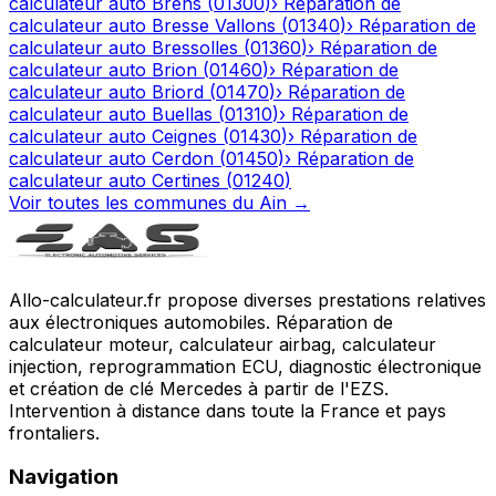
calculateur auto
Brens
(
01300
)
›
Réparation de
calculateur auto
Bresse Vallons
(
01340
)
›
Réparation de
calculateur auto
Bressolles
(
01360
)
›
Réparation de
calculateur auto
Brion
(
01460
)
›
Réparation de
calculateur auto
Briord
(
01470
)
›
Réparation de
calculateur auto
Buellas
(
01310
)
›
Réparation de
calculateur auto
Ceignes
(
01430
)
›
Réparation de
calculateur auto
Cerdon
(
01450
)
›
Réparation de
calculateur auto
Certines
(
01240
)
Voir toutes les communes du
Ain
→
Allo-calculateur.fr propose diverses prestations relatives
aux électroniques automobiles. Réparation de
calculateur moteur, calculateur airbag, calculateur
injection, reprogrammation ECU, diagnostic électronique
et création de clé Mercedes à partir de l'EZS.
Intervention à distance dans toute la France et pays
frontaliers.
Navigation