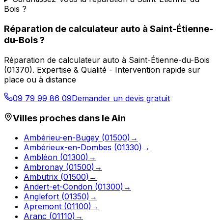
Bois ?
Réparation de calculateur auto
à
Saint-Étienne-
du-Bois
?
Réparation de calculateur auto
à
Saint-Étienne-du-Bois
(
01370
).
Expertise & Qualité - Intervention rapide sur
place ou à distance
09 79 99 86 09
Demander un devis gratuit
Villes proches dans le
Ain
Ambérieu-en-Bugey
(
01500
)
→
Ambérieux-en-Dombes
(
01330
)
→
Ambléon
(
01300
)
→
Ambronay
(
01500
)
→
Ambutrix
(
01500
)
→
Andert-et-Condon
(
01300
)
→
Anglefort
(
01350
)
→
Apremont
(
01100
)
→
Aranc
(
01110
)
→