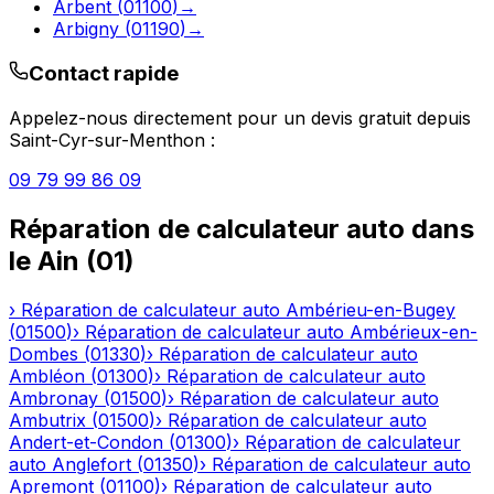
Arbent
(
01100
)
→
Arbigny
(
01190
)
→
Contact rapide
Appelez-nous directement pour un devis gratuit depuis
Saint-Cyr-sur-Menthon
:
09 79 99 86 09
Réparation de calculateur auto
dans
le
Ain
(
01
)
›
Réparation de calculateur auto
Ambérieu-en-Bugey
(
01500
)
›
Réparation de calculateur auto
Ambérieux-en-
Dombes
(
01330
)
›
Réparation de calculateur auto
Ambléon
(
01300
)
›
Réparation de calculateur auto
Ambronay
(
01500
)
›
Réparation de calculateur auto
Ambutrix
(
01500
)
›
Réparation de calculateur auto
Andert-et-Condon
(
01300
)
›
Réparation de calculateur
auto
Anglefort
(
01350
)
›
Réparation de calculateur auto
Apremont
(
01100
)
›
Réparation de calculateur auto