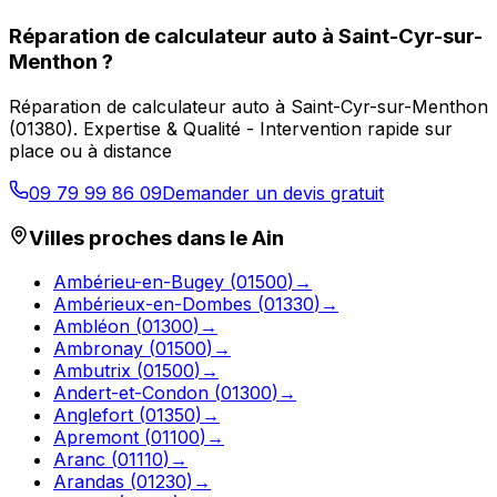
Réparation de calculateur auto
à
Saint-Cyr-sur-
Menthon
?
Réparation de calculateur auto
à
Saint-Cyr-sur-Menthon
(
01380
).
Expertise & Qualité - Intervention rapide sur
place ou à distance
09 79 99 86 09
Demander un devis gratuit
Villes proches dans le
Ain
Ambérieu-en-Bugey
(
01500
)
→
Ambérieux-en-Dombes
(
01330
)
→
Ambléon
(
01300
)
→
Ambronay
(
01500
)
→
Ambutrix
(
01500
)
→
Andert-et-Condon
(
01300
)
→
Anglefort
(
01350
)
→
Apremont
(
01100
)
→
Aranc
(
01110
)
→
Arandas
(
01230
)
→