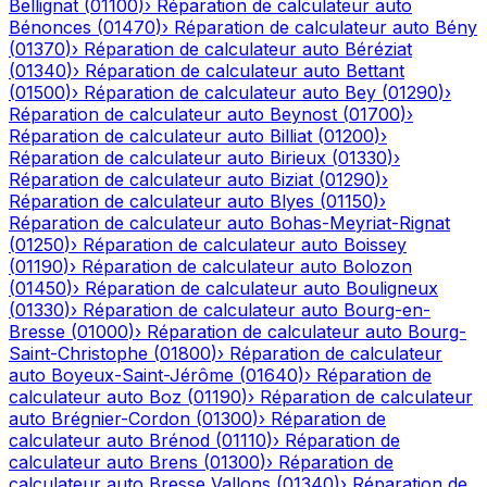
Bellignat
(
01100
)
›
Réparation de calculateur auto
Bénonces
(
01470
)
›
Réparation de calculateur auto
Bény
(
01370
)
›
Réparation de calculateur auto
Béréziat
(
01340
)
›
Réparation de calculateur auto
Bettant
(
01500
)
›
Réparation de calculateur auto
Bey
(
01290
)
›
Réparation de calculateur auto
Beynost
(
01700
)
›
Réparation de calculateur auto
Billiat
(
01200
)
›
Réparation de calculateur auto
Birieux
(
01330
)
›
Réparation de calculateur auto
Biziat
(
01290
)
›
Réparation de calculateur auto
Blyes
(
01150
)
›
Réparation de calculateur auto
Bohas-Meyriat-Rignat
(
01250
)
›
Réparation de calculateur auto
Boissey
(
01190
)
›
Réparation de calculateur auto
Bolozon
(
01450
)
›
Réparation de calculateur auto
Bouligneux
(
01330
)
›
Réparation de calculateur auto
Bourg-en-
Bresse
(
01000
)
›
Réparation de calculateur auto
Bourg-
Saint-Christophe
(
01800
)
›
Réparation de calculateur
auto
Boyeux-Saint-Jérôme
(
01640
)
›
Réparation de
calculateur auto
Boz
(
01190
)
›
Réparation de calculateur
auto
Brégnier-Cordon
(
01300
)
›
Réparation de
calculateur auto
Brénod
(
01110
)
›
Réparation de
calculateur auto
Brens
(
01300
)
›
Réparation de
calculateur auto
Bresse Vallons
(
01340
)
›
Réparation de