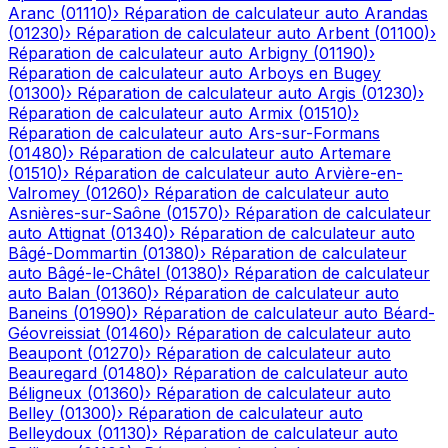
Aranc
(
01110
)
›
Réparation de calculateur auto
Arandas
(
01230
)
›
Réparation de calculateur auto
Arbent
(
01100
)
›
Réparation de calculateur auto
Arbigny
(
01190
)
›
Réparation de calculateur auto
Arboys en Bugey
(
01300
)
›
Réparation de calculateur auto
Argis
(
01230
)
›
Réparation de calculateur auto
Armix
(
01510
)
›
Réparation de calculateur auto
Ars-sur-Formans
(
01480
)
›
Réparation de calculateur auto
Artemare
(
01510
)
›
Réparation de calculateur auto
Arvière-en-
Valromey
(
01260
)
›
Réparation de calculateur auto
Asnières-sur-Saône
(
01570
)
›
Réparation de calculateur
auto
Attignat
(
01340
)
›
Réparation de calculateur auto
Bâgé-Dommartin
(
01380
)
›
Réparation de calculateur
auto
Bâgé-le-Châtel
(
01380
)
›
Réparation de calculateur
auto
Balan
(
01360
)
›
Réparation de calculateur auto
Baneins
(
01990
)
›
Réparation de calculateur auto
Béard-
Géovreissiat
(
01460
)
›
Réparation de calculateur auto
Beaupont
(
01270
)
›
Réparation de calculateur auto
Beauregard
(
01480
)
›
Réparation de calculateur auto
Béligneux
(
01360
)
›
Réparation de calculateur auto
Belley
(
01300
)
›
Réparation de calculateur auto
Belleydoux
(
01130
)
›
Réparation de calculateur auto