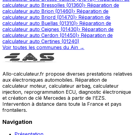
calculateur auto
Bressolles
(
01360
)
›
Réparation de
calculateur auto
Brion
(
01460
)
›
Réparation de
calculateur auto
Briord
(
01470
)
›
Réparation de
calculateur auto
Buellas
(
01310
)
›
Réparation de
calculateur auto
Ceignes
(
01430
)
›
Réparation de
calculateur auto
Cerdon
(
01450
)
›
Réparation de
calculateur auto
Certines
(
01240
)
Voir toutes les communes du
Ain
→
Allo-calculateur.fr propose diverses prestations relatives
aux électroniques automobiles. Réparation de
calculateur moteur, calculateur airbag, calculateur
injection, reprogrammation ECU, diagnostic électronique
et création de clé Mercedes à partir de l'EZS.
Intervention à distance dans toute la France et pays
frontaliers.
Navigation
Présentation