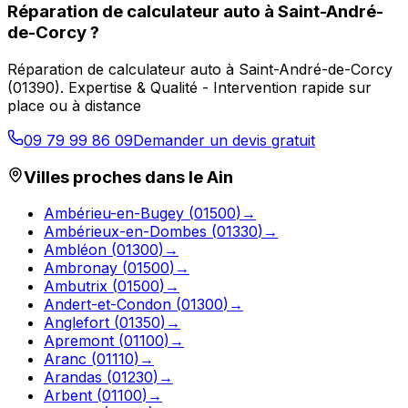
Réparation de calculateur auto
à
Saint-André-
de-Corcy
?
Réparation de calculateur auto
à
Saint-André-de-Corcy
(
01390
).
Expertise & Qualité - Intervention rapide sur
place ou à distance
09 79 99 86 09
Demander un devis gratuit
Villes proches dans le
Ain
Ambérieu-en-Bugey
(
01500
)
→
Ambérieux-en-Dombes
(
01330
)
→
Ambléon
(
01300
)
→
Ambronay
(
01500
)
→
Ambutrix
(
01500
)
→
Andert-et-Condon
(
01300
)
→
Anglefort
(
01350
)
→
Apremont
(
01100
)
→
Aranc
(
01110
)
→
Arandas
(
01230
)
→
Arbent
(
01100
)
→