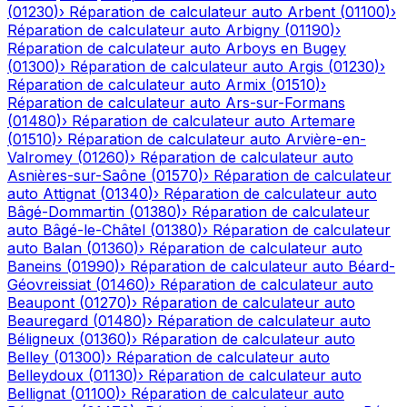
(
01230
)
›
Réparation de calculateur auto
Arbent
(
01100
)
›
Réparation de calculateur auto
Arbigny
(
01190
)
›
Réparation de calculateur auto
Arboys en Bugey
(
01300
)
›
Réparation de calculateur auto
Argis
(
01230
)
›
Réparation de calculateur auto
Armix
(
01510
)
›
Réparation de calculateur auto
Ars-sur-Formans
(
01480
)
›
Réparation de calculateur auto
Artemare
(
01510
)
›
Réparation de calculateur auto
Arvière-en-
Valromey
(
01260
)
›
Réparation de calculateur auto
Asnières-sur-Saône
(
01570
)
›
Réparation de calculateur
auto
Attignat
(
01340
)
›
Réparation de calculateur auto
Bâgé-Dommartin
(
01380
)
›
Réparation de calculateur
auto
Bâgé-le-Châtel
(
01380
)
›
Réparation de calculateur
auto
Balan
(
01360
)
›
Réparation de calculateur auto
Baneins
(
01990
)
›
Réparation de calculateur auto
Béard-
Géovreissiat
(
01460
)
›
Réparation de calculateur auto
Beaupont
(
01270
)
›
Réparation de calculateur auto
Beauregard
(
01480
)
›
Réparation de calculateur auto
Béligneux
(
01360
)
›
Réparation de calculateur auto
Belley
(
01300
)
›
Réparation de calculateur auto
Belleydoux
(
01130
)
›
Réparation de calculateur auto
Bellignat
(
01100
)
›
Réparation de calculateur auto