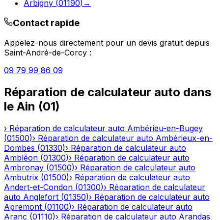
Arbigny
(
01190
)
→
Contact rapide
Appelez-nous directement pour un devis gratuit depuis
Saint-André-de-Corcy
:
09 79 99 86 09
Réparation de calculateur auto
dans
le
Ain
(
01
)
›
Réparation de calculateur auto
Ambérieu-en-Bugey
(
01500
)
›
Réparation de calculateur auto
Ambérieux-en-
Dombes
(
01330
)
›
Réparation de calculateur auto
Ambléon
(
01300
)
›
Réparation de calculateur auto
Ambronay
(
01500
)
›
Réparation de calculateur auto
Ambutrix
(
01500
)
›
Réparation de calculateur auto
Andert-et-Condon
(
01300
)
›
Réparation de calculateur
auto
Anglefort
(
01350
)
›
Réparation de calculateur auto
Apremont
(
01100
)
›
Réparation de calculateur auto
Aranc
(
01110
)
›
Réparation de calculateur auto
Arandas