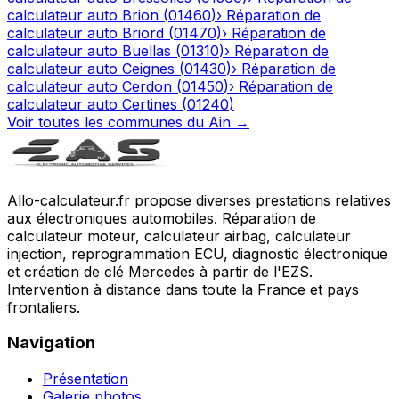
calculateur auto
Brion
(
01460
)
›
Réparation de
calculateur auto
Briord
(
01470
)
›
Réparation de
calculateur auto
Buellas
(
01310
)
›
Réparation de
calculateur auto
Ceignes
(
01430
)
›
Réparation de
calculateur auto
Cerdon
(
01450
)
›
Réparation de
calculateur auto
Certines
(
01240
)
Voir toutes les communes du
Ain
→
Allo-calculateur.fr propose diverses prestations relatives
aux électroniques automobiles. Réparation de
calculateur moteur, calculateur airbag, calculateur
injection, reprogrammation ECU, diagnostic électronique
et création de clé Mercedes à partir de l'EZS.
Intervention à distance dans toute la France et pays
frontaliers.
Navigation
Présentation
Galerie photos