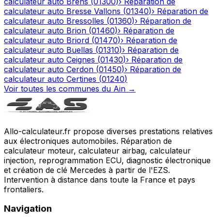
calculateur auto
Brens
(
01300
)
›
Réparation de
calculateur auto
Bresse Vallons
(
01340
)
›
Réparation de
calculateur auto
Bressolles
(
01360
)
›
Réparation de
calculateur auto
Brion
(
01460
)
›
Réparation de
calculateur auto
Briord
(
01470
)
›
Réparation de
calculateur auto
Buellas
(
01310
)
›
Réparation de
calculateur auto
Ceignes
(
01430
)
›
Réparation de
calculateur auto
Cerdon
(
01450
)
›
Réparation de
calculateur auto
Certines
(
01240
)
Voir toutes les communes du
Ain
→
Allo-calculateur.fr propose diverses prestations relatives
aux électroniques automobiles. Réparation de
calculateur moteur, calculateur airbag, calculateur
injection, reprogrammation ECU, diagnostic électronique
et création de clé Mercedes à partir de l'EZS.
Intervention à distance dans toute la France et pays
frontaliers.
Navigation