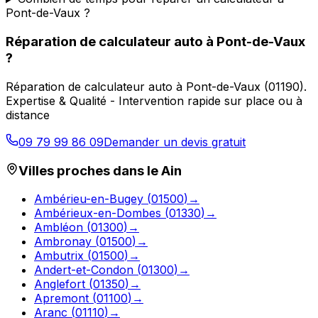
Pont-de-Vaux ?
Réparation de calculateur auto
à
Pont-de-Vaux
?
Réparation de calculateur auto
à
Pont-de-Vaux
(
01190
).
Expertise & Qualité - Intervention rapide sur place ou à
distance
09 79 99 86 09
Demander un devis gratuit
Villes proches dans le
Ain
Ambérieu-en-Bugey
(
01500
)
→
Ambérieux-en-Dombes
(
01330
)
→
Ambléon
(
01300
)
→
Ambronay
(
01500
)
→
Ambutrix
(
01500
)
→
Andert-et-Condon
(
01300
)
→
Anglefort
(
01350
)
→
Apremont
(
01100
)
→
Aranc
(
01110
)
→