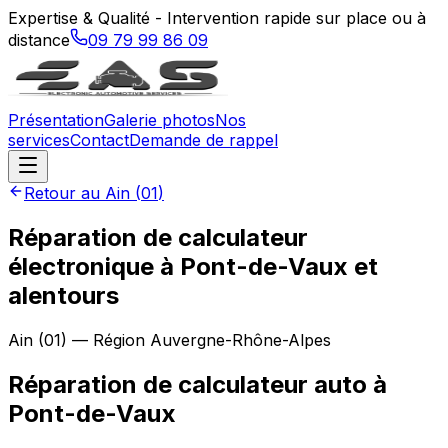
Expertise & Qualité - Intervention rapide sur place ou à
distance
09 79 99 86 09
Présentation
Galerie photos
Nos
services
Contact
Demande de rappel
Retour au
Ain
(
01
)
Réparation de calculateur
électronique à Pont-de-Vaux et
alentours
Ain
(
01
) — Région
Auvergne-Rhône-Alpes
Réparation de calculateur auto
à
Pont-de-Vaux