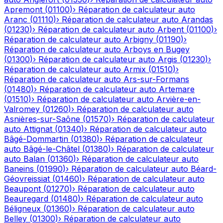
Apremont
(
01100
)
›
Réparation de calculateur auto
Aranc
(
01110
)
›
Réparation de calculateur auto
Arandas
(
01230
)
›
Réparation de calculateur auto
Arbent
(
01100
)
›
Réparation de calculateur auto
Arbigny
(
01190
)
›
Réparation de calculateur auto
Arboys en Bugey
(
01300
)
›
Réparation de calculateur auto
Argis
(
01230
)
›
Réparation de calculateur auto
Armix
(
01510
)
›
Réparation de calculateur auto
Ars-sur-Formans
(
01480
)
›
Réparation de calculateur auto
Artemare
(
01510
)
›
Réparation de calculateur auto
Arvière-en-
Valromey
(
01260
)
›
Réparation de calculateur auto
Asnières-sur-Saône
(
01570
)
›
Réparation de calculateur
auto
Attignat
(
01340
)
›
Réparation de calculateur auto
Bâgé-Dommartin
(
01380
)
›
Réparation de calculateur
auto
Bâgé-le-Châtel
(
01380
)
›
Réparation de calculateur
auto
Balan
(
01360
)
›
Réparation de calculateur auto
Baneins
(
01990
)
›
Réparation de calculateur auto
Béard-
Géovreissiat
(
01460
)
›
Réparation de calculateur auto
Beaupont
(
01270
)
›
Réparation de calculateur auto
Beauregard
(
01480
)
›
Réparation de calculateur auto
Béligneux
(
01360
)
›
Réparation de calculateur auto
Belley
(
01300
)
›
Réparation de calculateur auto