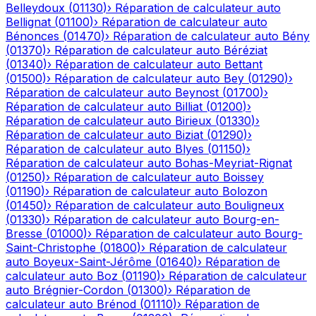
Belleydoux
(
01130
)
›
Réparation de calculateur auto
Bellignat
(
01100
)
›
Réparation de calculateur auto
Bénonces
(
01470
)
›
Réparation de calculateur auto
Bény
(
01370
)
›
Réparation de calculateur auto
Béréziat
(
01340
)
›
Réparation de calculateur auto
Bettant
(
01500
)
›
Réparation de calculateur auto
Bey
(
01290
)
›
Réparation de calculateur auto
Beynost
(
01700
)
›
Réparation de calculateur auto
Billiat
(
01200
)
›
Réparation de calculateur auto
Birieux
(
01330
)
›
Réparation de calculateur auto
Biziat
(
01290
)
›
Réparation de calculateur auto
Blyes
(
01150
)
›
Réparation de calculateur auto
Bohas-Meyriat-Rignat
(
01250
)
›
Réparation de calculateur auto
Boissey
(
01190
)
›
Réparation de calculateur auto
Bolozon
(
01450
)
›
Réparation de calculateur auto
Bouligneux
(
01330
)
›
Réparation de calculateur auto
Bourg-en-
Bresse
(
01000
)
›
Réparation de calculateur auto
Bourg-
Saint-Christophe
(
01800
)
›
Réparation de calculateur
auto
Boyeux-Saint-Jérôme
(
01640
)
›
Réparation de
calculateur auto
Boz
(
01190
)
›
Réparation de calculateur
auto
Brégnier-Cordon
(
01300
)
›
Réparation de
calculateur auto
Brénod
(
01110
)
›
Réparation de