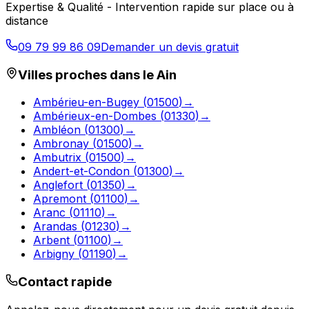
Expertise & Qualité - Intervention rapide sur place ou à
distance
09 79 99 86 09
Demander un devis gratuit
Villes proches dans le
Ain
Ambérieu-en-Bugey
(
01500
)
→
Ambérieux-en-Dombes
(
01330
)
→
Ambléon
(
01300
)
→
Ambronay
(
01500
)
→
Ambutrix
(
01500
)
→
Andert-et-Condon
(
01300
)
→
Anglefort
(
01350
)
→
Apremont
(
01100
)
→
Aranc
(
01110
)
→
Arandas
(
01230
)
→
Arbent
(
01100
)
→
Arbigny
(
01190
)
→
Contact rapide