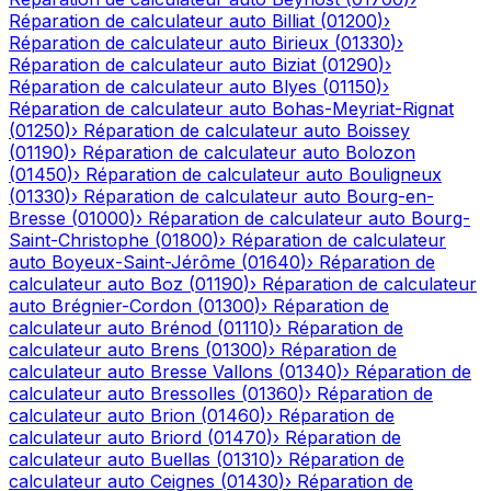
Réparation de calculateur auto
Billiat
(
01200
)
›
Réparation de calculateur auto
Birieux
(
01330
)
›
Réparation de calculateur auto
Biziat
(
01290
)
›
Réparation de calculateur auto
Blyes
(
01150
)
›
Réparation de calculateur auto
Bohas-Meyriat-Rignat
(
01250
)
›
Réparation de calculateur auto
Boissey
(
01190
)
›
Réparation de calculateur auto
Bolozon
(
01450
)
›
Réparation de calculateur auto
Bouligneux
(
01330
)
›
Réparation de calculateur auto
Bourg-en-
Bresse
(
01000
)
›
Réparation de calculateur auto
Bourg-
Saint-Christophe
(
01800
)
›
Réparation de calculateur
auto
Boyeux-Saint-Jérôme
(
01640
)
›
Réparation de
calculateur auto
Boz
(
01190
)
›
Réparation de calculateur
auto
Brégnier-Cordon
(
01300
)
›
Réparation de
calculateur auto
Brénod
(
01110
)
›
Réparation de
calculateur auto
Brens
(
01300
)
›
Réparation de
calculateur auto
Bresse Vallons
(
01340
)
›
Réparation de
calculateur auto
Bressolles
(
01360
)
›
Réparation de
calculateur auto
Brion
(
01460
)
›
Réparation de
calculateur auto
Briord
(
01470
)
›
Réparation de
calculateur auto
Buellas
(
01310
)
›
Réparation de
calculateur auto
Ceignes
(
01430
)
›
Réparation de