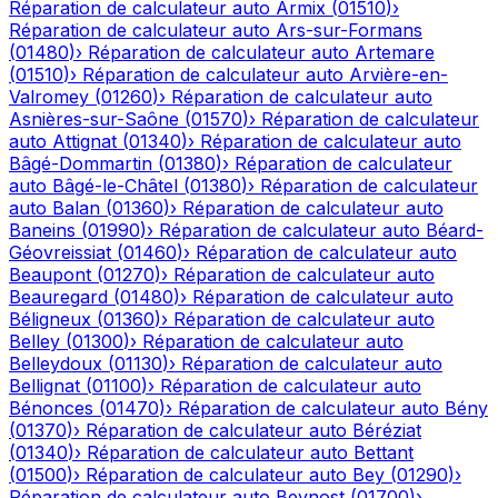
Réparation de calculateur auto
Armix
(
01510
)
›
Réparation de calculateur auto
Ars-sur-Formans
(
01480
)
›
Réparation de calculateur auto
Artemare
(
01510
)
›
Réparation de calculateur auto
Arvière-en-
Valromey
(
01260
)
›
Réparation de calculateur auto
Asnières-sur-Saône
(
01570
)
›
Réparation de calculateur
auto
Attignat
(
01340
)
›
Réparation de calculateur auto
Bâgé-Dommartin
(
01380
)
›
Réparation de calculateur
auto
Bâgé-le-Châtel
(
01380
)
›
Réparation de calculateur
auto
Balan
(
01360
)
›
Réparation de calculateur auto
Baneins
(
01990
)
›
Réparation de calculateur auto
Béard-
Géovreissiat
(
01460
)
›
Réparation de calculateur auto
Beaupont
(
01270
)
›
Réparation de calculateur auto
Beauregard
(
01480
)
›
Réparation de calculateur auto
Béligneux
(
01360
)
›
Réparation de calculateur auto
Belley
(
01300
)
›
Réparation de calculateur auto
Belleydoux
(
01130
)
›
Réparation de calculateur auto
Bellignat
(
01100
)
›
Réparation de calculateur auto
Bénonces
(
01470
)
›
Réparation de calculateur auto
Bény
(
01370
)
›
Réparation de calculateur auto
Béréziat
(
01340
)
›
Réparation de calculateur auto
Bettant
(
01500
)
›
Réparation de calculateur auto
Bey
(
01290
)
›
Réparation de calculateur auto
Beynost
(
01700
)
›