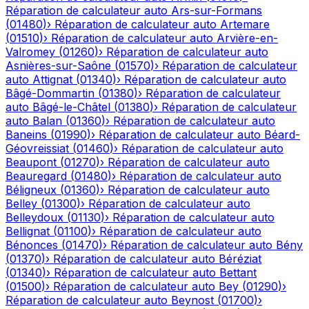
Réparation de calculateur auto
Ars-sur-Formans
(
01480
)
›
Réparation de calculateur auto
Artemare
(
01510
)
›
Réparation de calculateur auto
Arvière-en-
Valromey
(
01260
)
›
Réparation de calculateur auto
Asnières-sur-Saône
(
01570
)
›
Réparation de calculateur
auto
Attignat
(
01340
)
›
Réparation de calculateur auto
Bâgé-Dommartin
(
01380
)
›
Réparation de calculateur
auto
Bâgé-le-Châtel
(
01380
)
›
Réparation de calculateur
auto
Balan
(
01360
)
›
Réparation de calculateur auto
Baneins
(
01990
)
›
Réparation de calculateur auto
Béard-
Géovreissiat
(
01460
)
›
Réparation de calculateur auto
Beaupont
(
01270
)
›
Réparation de calculateur auto
Beauregard
(
01480
)
›
Réparation de calculateur auto
Béligneux
(
01360
)
›
Réparation de calculateur auto
Belley
(
01300
)
›
Réparation de calculateur auto
Belleydoux
(
01130
)
›
Réparation de calculateur auto
Bellignat
(
01100
)
›
Réparation de calculateur auto
Bénonces
(
01470
)
›
Réparation de calculateur auto
Bény
(
01370
)
›
Réparation de calculateur auto
Béréziat
(
01340
)
›
Réparation de calculateur auto
Bettant
(
01500
)
›
Réparation de calculateur auto
Bey
(
01290
)
›
Réparation de calculateur auto
Beynost
(
01700
)
›