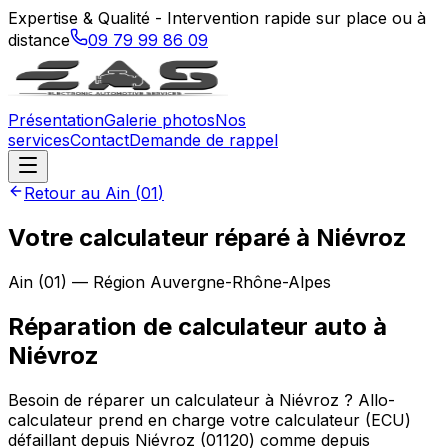
Expertise & Qualité - Intervention rapide sur place ou à
distance
09 79 99 86 09
Présentation
Galerie photos
Nos
services
Contact
Demande de rappel
Retour au
Ain
(
01
)
Votre calculateur réparé à Niévroz
Ain
(
01
) — Région
Auvergne-Rhône-Alpes
Réparation de calculateur auto
à
Niévroz
Besoin de réparer un calculateur à Niévroz ? Allo-
calculateur prend en charge votre calculateur (ECU)
défaillant depuis Niévroz (01120) comme depuis