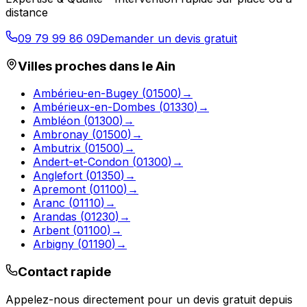
distance
09 79 99 86 09
Demander un devis gratuit
Villes proches dans le
Ain
Ambérieu-en-Bugey
(
01500
)
→
Ambérieux-en-Dombes
(
01330
)
→
Ambléon
(
01300
)
→
Ambronay
(
01500
)
→
Ambutrix
(
01500
)
→
Andert-et-Condon
(
01300
)
→
Anglefort
(
01350
)
→
Apremont
(
01100
)
→
Aranc
(
01110
)
→
Arandas
(
01230
)
→
Arbent
(
01100
)
→
Arbigny
(
01190
)
→
Contact rapide
Appelez-nous directement pour un devis gratuit depuis