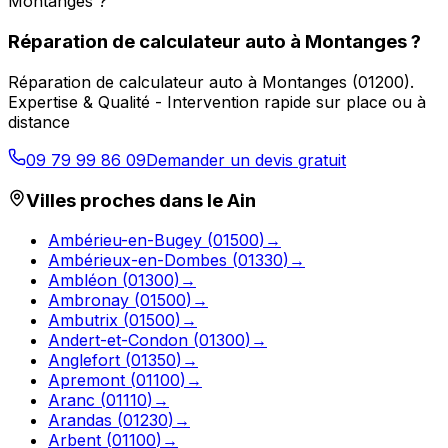
Montanges ?
Réparation de calculateur auto
à
Montanges
?
Réparation de calculateur auto
à
Montanges
(
01200
).
Expertise & Qualité - Intervention rapide sur place ou à
distance
09 79 99 86 09
Demander un devis gratuit
Villes proches dans le
Ain
Ambérieu-en-Bugey
(
01500
)
→
Ambérieux-en-Dombes
(
01330
)
→
Ambléon
(
01300
)
→
Ambronay
(
01500
)
→
Ambutrix
(
01500
)
→
Andert-et-Condon
(
01300
)
→
Anglefort
(
01350
)
→
Apremont
(
01100
)
→
Aranc
(
01110
)
→
Arandas
(
01230
)
→
Arbent
(
01100
)
→