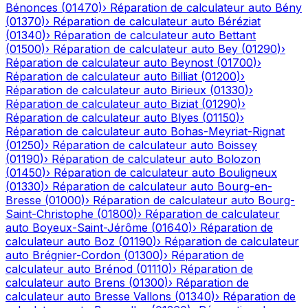
Bénonces
(
01470
)
›
Réparation de calculateur auto
Bény
(
01370
)
›
Réparation de calculateur auto
Béréziat
(
01340
)
›
Réparation de calculateur auto
Bettant
(
01500
)
›
Réparation de calculateur auto
Bey
(
01290
)
›
Réparation de calculateur auto
Beynost
(
01700
)
›
Réparation de calculateur auto
Billiat
(
01200
)
›
Réparation de calculateur auto
Birieux
(
01330
)
›
Réparation de calculateur auto
Biziat
(
01290
)
›
Réparation de calculateur auto
Blyes
(
01150
)
›
Réparation de calculateur auto
Bohas-Meyriat-Rignat
(
01250
)
›
Réparation de calculateur auto
Boissey
(
01190
)
›
Réparation de calculateur auto
Bolozon
(
01450
)
›
Réparation de calculateur auto
Bouligneux
(
01330
)
›
Réparation de calculateur auto
Bourg-en-
Bresse
(
01000
)
›
Réparation de calculateur auto
Bourg-
Saint-Christophe
(
01800
)
›
Réparation de calculateur
auto
Boyeux-Saint-Jérôme
(
01640
)
›
Réparation de
calculateur auto
Boz
(
01190
)
›
Réparation de calculateur
auto
Brégnier-Cordon
(
01300
)
›
Réparation de
calculateur auto
Brénod
(
01110
)
›
Réparation de
calculateur auto
Brens
(
01300
)
›
Réparation de
calculateur auto
Bresse Vallons
(
01340
)
›
Réparation de