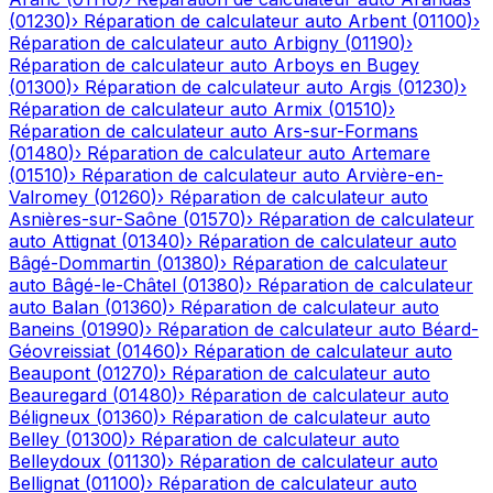
(
01230
)
›
Réparation de calculateur auto
Arbent
(
01100
)
›
Réparation de calculateur auto
Arbigny
(
01190
)
›
Réparation de calculateur auto
Arboys en Bugey
(
01300
)
›
Réparation de calculateur auto
Argis
(
01230
)
›
Réparation de calculateur auto
Armix
(
01510
)
›
Réparation de calculateur auto
Ars-sur-Formans
(
01480
)
›
Réparation de calculateur auto
Artemare
(
01510
)
›
Réparation de calculateur auto
Arvière-en-
Valromey
(
01260
)
›
Réparation de calculateur auto
Asnières-sur-Saône
(
01570
)
›
Réparation de calculateur
auto
Attignat
(
01340
)
›
Réparation de calculateur auto
Bâgé-Dommartin
(
01380
)
›
Réparation de calculateur
auto
Bâgé-le-Châtel
(
01380
)
›
Réparation de calculateur
auto
Balan
(
01360
)
›
Réparation de calculateur auto
Baneins
(
01990
)
›
Réparation de calculateur auto
Béard-
Géovreissiat
(
01460
)
›
Réparation de calculateur auto
Beaupont
(
01270
)
›
Réparation de calculateur auto
Beauregard
(
01480
)
›
Réparation de calculateur auto
Béligneux
(
01360
)
›
Réparation de calculateur auto
Belley
(
01300
)
›
Réparation de calculateur auto
Belleydoux
(
01130
)
›
Réparation de calculateur auto
Bellignat
(
01100
)
›
Réparation de calculateur auto