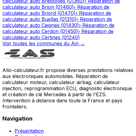
calculateur auto
Bressolles
(
01360
)
›
Réparation de
calculateur auto
Brion
(
01460
)
›
Réparation de
calculateur auto
Briord
(
01470
)
›
Réparation de
calculateur auto
Buellas
(
01310
)
›
Réparation de
calculateur auto
Ceignes
(
01430
)
›
Réparation de
calculateur auto
Cerdon
(
01450
)
›
Réparation de
calculateur auto
Certines
(
01240
)
Voir toutes les communes du
Ain
→
Allo-calculateur.fr propose diverses prestations relatives
aux électroniques automobiles. Réparation de
calculateur moteur, calculateur airbag, calculateur
injection, reprogrammation ECU, diagnostic électronique
et création de clé Mercedes à partir de l'EZS.
Intervention à distance dans toute la France et pays
frontaliers.
Navigation
Présentation