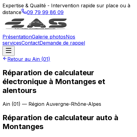
Expertise & Qualité - Intervention rapide sur place ou à
distance
09 79 99 86 09
Présentation
Galerie photos
Nos
services
Contact
Demande de rappel
Retour au
Ain
(
01
)
Réparation de calculateur
électronique à Montanges et
alentours
Ain
(
01
) — Région
Auvergne-Rhône-Alpes
Réparation de calculateur auto
à
Montanges