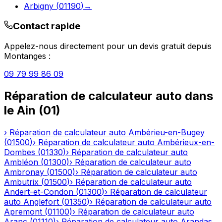
Arbigny
(
01190
)
→
Contact rapide
Appelez-nous directement pour un devis gratuit depuis
Montanges
:
09 79 99 86 09
Réparation de calculateur auto
dans
le
Ain
(
01
)
›
Réparation de calculateur auto
Ambérieu-en-Bugey
(
01500
)
›
Réparation de calculateur auto
Ambérieux-en-
Dombes
(
01330
)
›
Réparation de calculateur auto
Ambléon
(
01300
)
›
Réparation de calculateur auto
Ambronay
(
01500
)
›
Réparation de calculateur auto
Ambutrix
(
01500
)
›
Réparation de calculateur auto
Andert-et-Condon
(
01300
)
›
Réparation de calculateur
auto
Anglefort
(
01350
)
›
Réparation de calculateur auto
Apremont
(
01100
)
›
Réparation de calculateur auto
Aranc
(
01110
)
›
Réparation de calculateur auto
Arandas