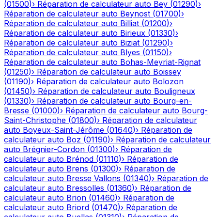
(
01500
)
›
Réparation de calculateur auto
Bey
(
01290
)
›
Réparation de calculateur auto
Beynost
(
01700
)
›
Réparation de calculateur auto
Billiat
(
01200
)
›
Réparation de calculateur auto
Birieux
(
01330
)
›
Réparation de calculateur auto
Biziat
(
01290
)
›
Réparation de calculateur auto
Blyes
(
01150
)
›
Réparation de calculateur auto
Bohas-Meyriat-Rignat
(
01250
)
›
Réparation de calculateur auto
Boissey
(
01190
)
›
Réparation de calculateur auto
Bolozon
(
01450
)
›
Réparation de calculateur auto
Bouligneux
(
01330
)
›
Réparation de calculateur auto
Bourg-en-
Bresse
(
01000
)
›
Réparation de calculateur auto
Bourg-
Saint-Christophe
(
01800
)
›
Réparation de calculateur
auto
Boyeux-Saint-Jérôme
(
01640
)
›
Réparation de
calculateur auto
Boz
(
01190
)
›
Réparation de calculateur
auto
Brégnier-Cordon
(
01300
)
›
Réparation de
calculateur auto
Brénod
(
01110
)
›
Réparation de
calculateur auto
Brens
(
01300
)
›
Réparation de
calculateur auto
Bresse Vallons
(
01340
)
›
Réparation de
calculateur auto
Bressolles
(
01360
)
›
Réparation de
calculateur auto
Brion
(
01460
)
›
Réparation de
calculateur auto
Briord
(
01470
)
›
Réparation de
calculateur auto
Buellas
(
01310
)
›
Réparation de