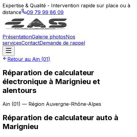
Expertise & Qualité - Intervention rapide sur place ou à
distance
09 79 99 86 09
Présentation
Galerie photos
Nos
services
Contact
Demande de rappel
Retour au
Ain
(
01
)
Réparation de calculateur
électronique à Marignieu et
alentours
Ain
(
01
) — Région
Auvergne-Rhône-Alpes
Réparation de calculateur auto
à
Marignieu