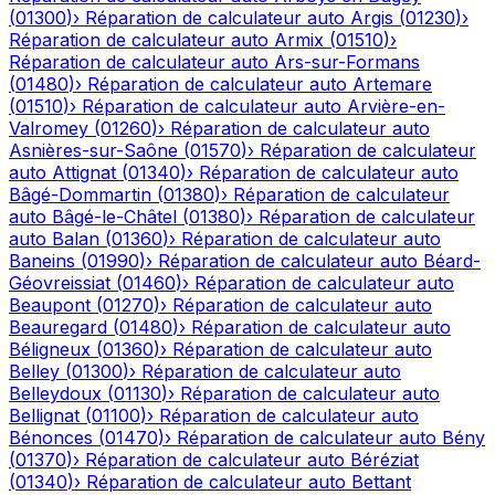
(
01300
)
›
Réparation de calculateur auto
Argis
(
01230
)
›
Réparation de calculateur auto
Armix
(
01510
)
›
Réparation de calculateur auto
Ars-sur-Formans
(
01480
)
›
Réparation de calculateur auto
Artemare
(
01510
)
›
Réparation de calculateur auto
Arvière-en-
Valromey
(
01260
)
›
Réparation de calculateur auto
Asnières-sur-Saône
(
01570
)
›
Réparation de calculateur
auto
Attignat
(
01340
)
›
Réparation de calculateur auto
Bâgé-Dommartin
(
01380
)
›
Réparation de calculateur
auto
Bâgé-le-Châtel
(
01380
)
›
Réparation de calculateur
auto
Balan
(
01360
)
›
Réparation de calculateur auto
Baneins
(
01990
)
›
Réparation de calculateur auto
Béard-
Géovreissiat
(
01460
)
›
Réparation de calculateur auto
Beaupont
(
01270
)
›
Réparation de calculateur auto
Beauregard
(
01480
)
›
Réparation de calculateur auto
Béligneux
(
01360
)
›
Réparation de calculateur auto
Belley
(
01300
)
›
Réparation de calculateur auto
Belleydoux
(
01130
)
›
Réparation de calculateur auto
Bellignat
(
01100
)
›
Réparation de calculateur auto
Bénonces
(
01470
)
›
Réparation de calculateur auto
Bény
(
01370
)
›
Réparation de calculateur auto
Béréziat
(
01340
)
›
Réparation de calculateur auto
Bettant