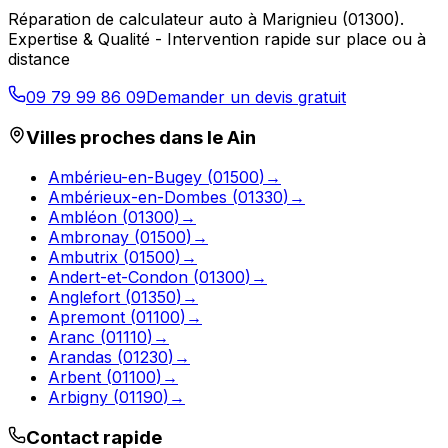
Réparation de calculateur auto
à
Marignieu
(
01300
).
Expertise & Qualité - Intervention rapide sur place ou à
distance
09 79 99 86 09
Demander un devis gratuit
Villes proches dans le
Ain
Ambérieu-en-Bugey
(
01500
)
→
Ambérieux-en-Dombes
(
01330
)
→
Ambléon
(
01300
)
→
Ambronay
(
01500
)
→
Ambutrix
(
01500
)
→
Andert-et-Condon
(
01300
)
→
Anglefort
(
01350
)
→
Apremont
(
01100
)
→
Aranc
(
01110
)
→
Arandas
(
01230
)
→
Arbent
(
01100
)
→
Arbigny
(
01190
)
→
Contact rapide