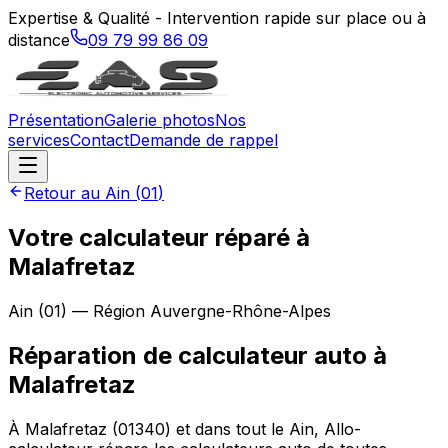
Expertise & Qualité - Intervention rapide sur place ou à
distance
09 79 99 86 09
Présentation
Galerie photos
Nos
services
Contact
Demande de rappel
Retour au
Ain
(
01
)
Votre calculateur réparé à
Malafretaz
Ain
(
01
) — Région
Auvergne-Rhône-Alpes
Réparation de calculateur auto
à
Malafretaz
À Malafretaz (01340) et dans tout le Ain, Allo-