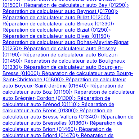
(
01500
)
›
Réparation de calculateur auto
Bey
(
01290
)
›
Réparation de calculateur auto
Beynost
(
01700
)
›
Réparation de calculateur auto
Billiat
(
01200
)
›
Réparation de calculateur auto
Birieux
(
01330
)
›
Réparation de calculateur auto
Biziat
(
01290
)
›
Réparation de calculateur auto
Blyes
(
01150
)
›
Réparation de calculateur auto
Bohas-Meyriat-Rignat
(
01250
)
›
Réparation de calculateur auto
Boissey
(
01190
)
›
Réparation de calculateur auto
Bolozon
(
01450
)
›
Réparation de calculateur auto
Bouligneux
(
01330
)
›
Réparation de calculateur auto
Bourg-en-
Bresse
(
01000
)
›
Réparation de calculateur auto
Bourg-
Saint-Christophe
(
01800
)
›
Réparation de calculateur
auto
Boyeux-Saint-Jérôme
(
01640
)
›
Réparation de
calculateur auto
Boz
(
01190
)
›
Réparation de calculateur
auto
Brégnier-Cordon
(
01300
)
›
Réparation de
calculateur auto
Brénod
(
01110
)
›
Réparation de
calculateur auto
Brens
(
01300
)
›
Réparation de
calculateur auto
Bresse Vallons
(
01340
)
›
Réparation de
calculateur auto
Bressolles
(
01360
)
›
Réparation de
calculateur auto
Brion
(
01460
)
›
Réparation de
calculateur auto
Briord
(
01470
)
›
Réparation de