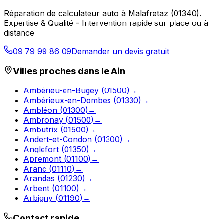
Réparation de calculateur auto
à
Malafretaz
(
01340
).
Expertise & Qualité - Intervention rapide sur place ou à
distance
09 79 99 86 09
Demander un devis gratuit
Villes proches dans le
Ain
Ambérieu-en-Bugey
(
01500
)
→
Ambérieux-en-Dombes
(
01330
)
→
Ambléon
(
01300
)
→
Ambronay
(
01500
)
→
Ambutrix
(
01500
)
→
Andert-et-Condon
(
01300
)
→
Anglefort
(
01350
)
→
Apremont
(
01100
)
→
Aranc
(
01110
)
→
Arandas
(
01230
)
→
Arbent
(
01100
)
→
Arbigny
(
01190
)
→
Contact rapide