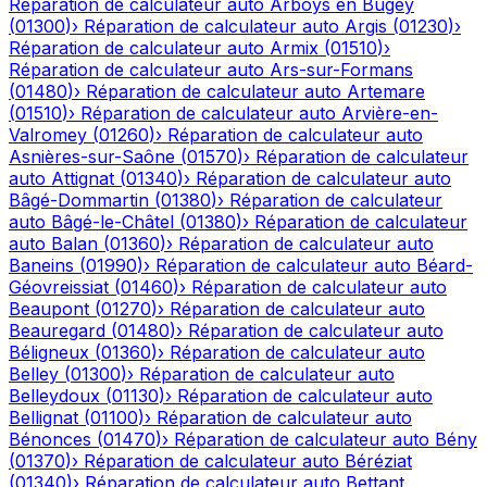
Réparation de calculateur auto
Arboys en Bugey
(
01300
)
›
Réparation de calculateur auto
Argis
(
01230
)
›
Réparation de calculateur auto
Armix
(
01510
)
›
Réparation de calculateur auto
Ars-sur-Formans
(
01480
)
›
Réparation de calculateur auto
Artemare
(
01510
)
›
Réparation de calculateur auto
Arvière-en-
Valromey
(
01260
)
›
Réparation de calculateur auto
Asnières-sur-Saône
(
01570
)
›
Réparation de calculateur
auto
Attignat
(
01340
)
›
Réparation de calculateur auto
Bâgé-Dommartin
(
01380
)
›
Réparation de calculateur
auto
Bâgé-le-Châtel
(
01380
)
›
Réparation de calculateur
auto
Balan
(
01360
)
›
Réparation de calculateur auto
Baneins
(
01990
)
›
Réparation de calculateur auto
Béard-
Géovreissiat
(
01460
)
›
Réparation de calculateur auto
Beaupont
(
01270
)
›
Réparation de calculateur auto
Beauregard
(
01480
)
›
Réparation de calculateur auto
Béligneux
(
01360
)
›
Réparation de calculateur auto
Belley
(
01300
)
›
Réparation de calculateur auto
Belleydoux
(
01130
)
›
Réparation de calculateur auto
Bellignat
(
01100
)
›
Réparation de calculateur auto
Bénonces
(
01470
)
›
Réparation de calculateur auto
Bény
(
01370
)
›
Réparation de calculateur auto
Béréziat
(
01340
)
›
Réparation de calculateur auto
Bettant