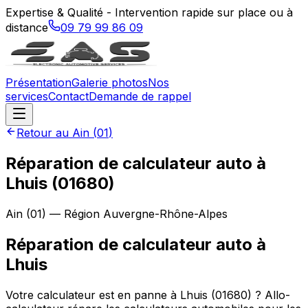
Expertise & Qualité - Intervention rapide sur place ou à
distance
09 79 99 86 09
Présentation
Galerie photos
Nos
services
Contact
Demande de rappel
Retour au
Ain
(
01
)
Réparation de calculateur auto à
Lhuis (01680)
Ain
(
01
) — Région
Auvergne-Rhône-Alpes
Réparation de calculateur auto
à
Lhuis
Votre calculateur est en panne à Lhuis (01680) ? Allo-