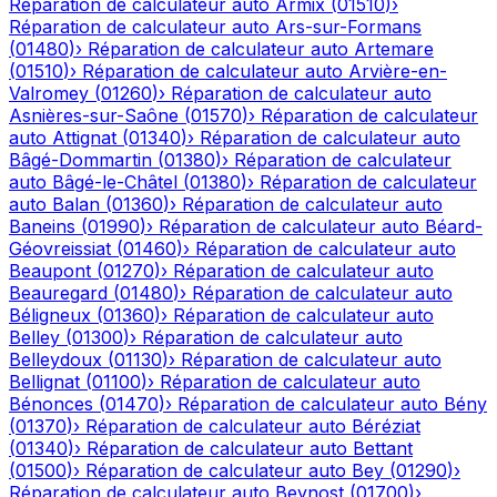
Réparation de calculateur auto
Armix
(
01510
)
›
Réparation de calculateur auto
Ars-sur-Formans
(
01480
)
›
Réparation de calculateur auto
Artemare
(
01510
)
›
Réparation de calculateur auto
Arvière-en-
Valromey
(
01260
)
›
Réparation de calculateur auto
Asnières-sur-Saône
(
01570
)
›
Réparation de calculateur
auto
Attignat
(
01340
)
›
Réparation de calculateur auto
Bâgé-Dommartin
(
01380
)
›
Réparation de calculateur
auto
Bâgé-le-Châtel
(
01380
)
›
Réparation de calculateur
auto
Balan
(
01360
)
›
Réparation de calculateur auto
Baneins
(
01990
)
›
Réparation de calculateur auto
Béard-
Géovreissiat
(
01460
)
›
Réparation de calculateur auto
Beaupont
(
01270
)
›
Réparation de calculateur auto
Beauregard
(
01480
)
›
Réparation de calculateur auto
Béligneux
(
01360
)
›
Réparation de calculateur auto
Belley
(
01300
)
›
Réparation de calculateur auto
Belleydoux
(
01130
)
›
Réparation de calculateur auto
Bellignat
(
01100
)
›
Réparation de calculateur auto
Bénonces
(
01470
)
›
Réparation de calculateur auto
Bény
(
01370
)
›
Réparation de calculateur auto
Béréziat
(
01340
)
›
Réparation de calculateur auto
Bettant
(
01500
)
›
Réparation de calculateur auto
Bey
(
01290
)
›
Réparation de calculateur auto
Beynost
(
01700
)
›