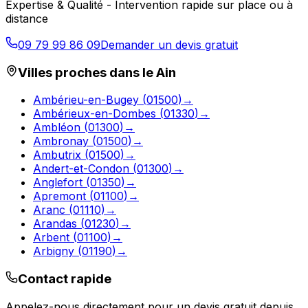
Expertise & Qualité - Intervention rapide sur place ou à
distance
09 79 99 86 09
Demander un devis gratuit
Villes proches dans le
Ain
Ambérieu-en-Bugey
(
01500
)
→
Ambérieux-en-Dombes
(
01330
)
→
Ambléon
(
01300
)
→
Ambronay
(
01500
)
→
Ambutrix
(
01500
)
→
Andert-et-Condon
(
01300
)
→
Anglefort
(
01350
)
→
Apremont
(
01100
)
→
Aranc
(
01110
)
→
Arandas
(
01230
)
→
Arbent
(
01100
)
→
Arbigny
(
01190
)
→
Contact rapide
Appelez-nous directement pour un devis gratuit depuis