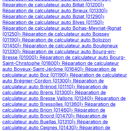
Réparation de calculateur auto
Billiat
(
01200
)
›
Réparation de calculateur auto
Birieux
(
01330
)
›
Réparation de calculateur auto
Biziat
(
01290
)
›
Réparation de calculateur auto
Blyes
(
01150
)
›
Réparation de calculateur auto
Bohas-Meyriat-Rignat
(
01250
)
›
Réparation de calculateur auto
Boissey
(
01190
)
›
Réparation de calculateur auto
Bolozon
(
01450
)
›
Réparation de calculateur auto
Bouligneux
(
01330
)
›
Réparation de calculateur auto
Bourg-en-
Bresse
(
01000
)
›
Réparation de calculateur auto
Bourg-
Saint-Christophe
(
01800
)
›
Réparation de calculateur
auto
Boyeux-Saint-Jérôme
(
01640
)
›
Réparation de
calculateur auto
Boz
(
01190
)
›
Réparation de calculateur
auto
Brégnier-Cordon
(
01300
)
›
Réparation de
calculateur auto
Brénod
(
01110
)
›
Réparation de
calculateur auto
Brens
(
01300
)
›
Réparation de
calculateur auto
Bresse Vallons
(
01340
)
›
Réparation de
calculateur auto
Bressolles
(
01360
)
›
Réparation de
calculateur auto
Brion
(
01460
)
›
Réparation de
calculateur auto
Briord
(
01470
)
›
Réparation de
calculateur auto
Buellas
(
01310
)
›
Réparation de
calculateur auto
Ceignes
(
01430
)
›
Réparation de