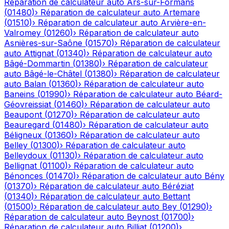
Réparation de calculateur auto
Ars-sur-Formans
(
01480
)
›
Réparation de calculateur auto
Artemare
(
01510
)
›
Réparation de calculateur auto
Arvière-en-
Valromey
(
01260
)
›
Réparation de calculateur auto
Asnières-sur-Saône
(
01570
)
›
Réparation de calculateur
auto
Attignat
(
01340
)
›
Réparation de calculateur auto
Bâgé-Dommartin
(
01380
)
›
Réparation de calculateur
auto
Bâgé-le-Châtel
(
01380
)
›
Réparation de calculateur
auto
Balan
(
01360
)
›
Réparation de calculateur auto
Baneins
(
01990
)
›
Réparation de calculateur auto
Béard-
Géovreissiat
(
01460
)
›
Réparation de calculateur auto
Beaupont
(
01270
)
›
Réparation de calculateur auto
Beauregard
(
01480
)
›
Réparation de calculateur auto
Béligneux
(
01360
)
›
Réparation de calculateur auto
Belley
(
01300
)
›
Réparation de calculateur auto
Belleydoux
(
01130
)
›
Réparation de calculateur auto
Bellignat
(
01100
)
›
Réparation de calculateur auto
Bénonces
(
01470
)
›
Réparation de calculateur auto
Bény
(
01370
)
›
Réparation de calculateur auto
Béréziat
(
01340
)
›
Réparation de calculateur auto
Bettant
(
01500
)
›
Réparation de calculateur auto
Bey
(
01290
)
›
Réparation de calculateur auto
Beynost
(
01700
)
›
Réparation de calculateur auto
Billiat
(
01200
)
›