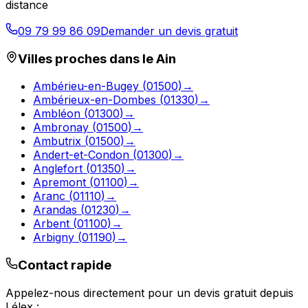
distance
09 79 99 86 09
Demander un devis gratuit
Villes proches dans le
Ain
Ambérieu-en-Bugey
(
01500
)
→
Ambérieux-en-Dombes
(
01330
)
→
Ambléon
(
01300
)
→
Ambronay
(
01500
)
→
Ambutrix
(
01500
)
→
Andert-et-Condon
(
01300
)
→
Anglefort
(
01350
)
→
Apremont
(
01100
)
→
Aranc
(
01110
)
→
Arandas
(
01230
)
→
Arbent
(
01100
)
→
Arbigny
(
01190
)
→
Contact rapide
Appelez-nous directement pour un devis gratuit depuis
Lélex
: