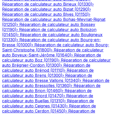
Réparation de calculateur auto
Birieux
(
01330
)
›
Réparation de calculateur auto
Biziat
(
01290
)
›
Réparation de calculateur auto
Blyes
(
01150
)
›
Réparation de calculateur auto
Bohas-Meyriat-Rignat
(
01250
)
›
Réparation de calculateur auto
Boissey
(
01190
)
›
Réparation de calculateur auto
Bolozon
(
01450
)
›
Réparation de calculateur auto
Bouligneux
(
01330
)
›
Réparation de calculateur auto
Bourg-en-
Bresse
(
01000
)
›
Réparation de calculateur auto
Bourg-
Saint-Christophe
(
01800
)
›
Réparation de calculateur
auto
Boyeux-Saint-Jérôme
(
01640
)
›
Réparation de
calculateur auto
Boz
(
01190
)
›
Réparation de calculateur
auto
Brégnier-Cordon
(
01300
)
›
Réparation de
calculateur auto
Brénod
(
01110
)
›
Réparation de
calculateur auto
Brens
(
01300
)
›
Réparation de
calculateur auto
Bresse Vallons
(
01340
)
›
Réparation de
calculateur auto
Bressolles
(
01360
)
›
Réparation de
calculateur auto
Brion
(
01460
)
›
Réparation de
calculateur auto
Briord
(
01470
)
›
Réparation de
calculateur auto
Buellas
(
01310
)
›
Réparation de
calculateur auto
Ceignes
(
01430
)
›
Réparation de
calculateur auto
Cerdon
(
01450
)
›
Réparation de