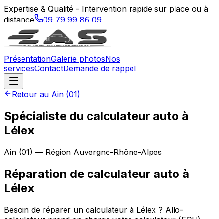
Expertise & Qualité - Intervention rapide sur place ou à
distance
09 79 99 86 09
Présentation
Galerie photos
Nos
services
Contact
Demande de rappel
Retour au
Ain
(
01
)
Spécialiste du calculateur auto à
Lélex
Ain
(
01
) — Région
Auvergne-Rhône-Alpes
Réparation de calculateur auto
à
Lélex
Besoin de réparer un calculateur à Lélex ? Allo-