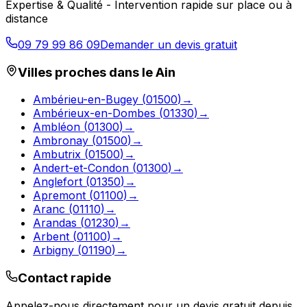
Expertise & Qualité - Intervention rapide sur place ou à
distance
09 79 99 86 09
Demander un devis gratuit
Villes proches dans le
Ain
Ambérieu-en-Bugey
(
01500
)
→
Ambérieux-en-Dombes
(
01330
)
→
Ambléon
(
01300
)
→
Ambronay
(
01500
)
→
Ambutrix
(
01500
)
→
Andert-et-Condon
(
01300
)
→
Anglefort
(
01350
)
→
Apremont
(
01100
)
→
Aranc
(
01110
)
→
Arandas
(
01230
)
→
Arbent
(
01100
)
→
Arbigny
(
01190
)
→
Contact rapide
Appelez-nous directement pour un devis gratuit depuis