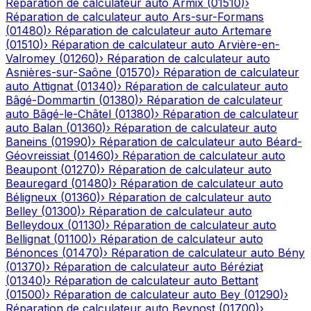
Réparation de calculateur auto
Armix
(
01510
)
›
Réparation de calculateur auto
Ars-sur-Formans
(
01480
)
›
Réparation de calculateur auto
Artemare
(
01510
)
›
Réparation de calculateur auto
Arvière-en-
Valromey
(
01260
)
›
Réparation de calculateur auto
Asnières-sur-Saône
(
01570
)
›
Réparation de calculateur
auto
Attignat
(
01340
)
›
Réparation de calculateur auto
Bâgé-Dommartin
(
01380
)
›
Réparation de calculateur
auto
Bâgé-le-Châtel
(
01380
)
›
Réparation de calculateur
auto
Balan
(
01360
)
›
Réparation de calculateur auto
Baneins
(
01990
)
›
Réparation de calculateur auto
Béard-
Géovreissiat
(
01460
)
›
Réparation de calculateur auto
Beaupont
(
01270
)
›
Réparation de calculateur auto
Beauregard
(
01480
)
›
Réparation de calculateur auto
Béligneux
(
01360
)
›
Réparation de calculateur auto
Belley
(
01300
)
›
Réparation de calculateur auto
Belleydoux
(
01130
)
›
Réparation de calculateur auto
Bellignat
(
01100
)
›
Réparation de calculateur auto
Bénonces
(
01470
)
›
Réparation de calculateur auto
Bény
(
01370
)
›
Réparation de calculateur auto
Béréziat
(
01340
)
›
Réparation de calculateur auto
Bettant
(
01500
)
›
Réparation de calculateur auto
Bey
(
01290
)
›
Réparation de calculateur auto
Beynost
(
01700
)
›