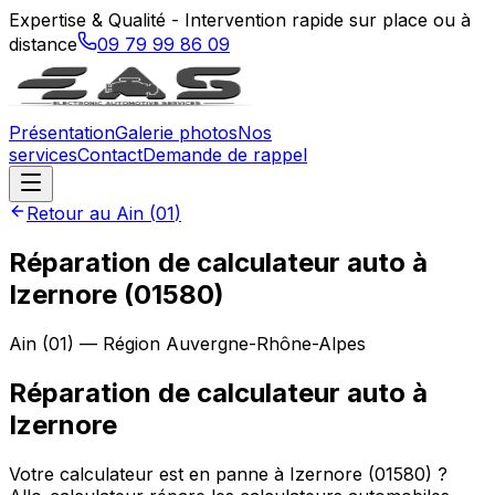
Expertise & Qualité - Intervention rapide sur place ou à
distance
09 79 99 86 09
Présentation
Galerie photos
Nos
services
Contact
Demande de rappel
Retour au
Ain
(
01
)
Réparation de calculateur auto à
Izernore (01580)
Ain
(
01
) — Région
Auvergne-Rhône-Alpes
Réparation de calculateur auto
à
Izernore
Votre calculateur est en panne à Izernore (01580) ?