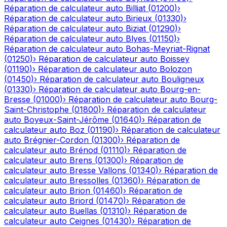
Réparation de calculateur auto
Billiat
(
01200
)
›
Réparation de calculateur auto
Birieux
(
01330
)
›
Réparation de calculateur auto
Biziat
(
01290
)
›
Réparation de calculateur auto
Blyes
(
01150
)
›
Réparation de calculateur auto
Bohas-Meyriat-Rignat
(
01250
)
›
Réparation de calculateur auto
Boissey
(
01190
)
›
Réparation de calculateur auto
Bolozon
(
01450
)
›
Réparation de calculateur auto
Bouligneux
(
01330
)
›
Réparation de calculateur auto
Bourg-en-
Bresse
(
01000
)
›
Réparation de calculateur auto
Bourg-
Saint-Christophe
(
01800
)
›
Réparation de calculateur
auto
Boyeux-Saint-Jérôme
(
01640
)
›
Réparation de
calculateur auto
Boz
(
01190
)
›
Réparation de calculateur
auto
Brégnier-Cordon
(
01300
)
›
Réparation de
calculateur auto
Brénod
(
01110
)
›
Réparation de
calculateur auto
Brens
(
01300
)
›
Réparation de
calculateur auto
Bresse Vallons
(
01340
)
›
Réparation de
calculateur auto
Bressolles
(
01360
)
›
Réparation de
calculateur auto
Brion
(
01460
)
›
Réparation de
calculateur auto
Briord
(
01470
)
›
Réparation de
calculateur auto
Buellas
(
01310
)
›
Réparation de
calculateur auto
Ceignes
(
01430
)
›
Réparation de