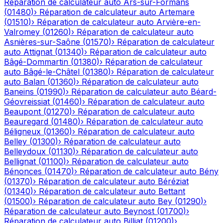
Réparation de calculateur auto
Ars-sur-Formans
(
01480
)
›
Réparation de calculateur auto
Artemare
(
01510
)
›
Réparation de calculateur auto
Arvière-en-
Valromey
(
01260
)
›
Réparation de calculateur auto
Asnières-sur-Saône
(
01570
)
›
Réparation de calculateur
auto
Attignat
(
01340
)
›
Réparation de calculateur auto
Bâgé-Dommartin
(
01380
)
›
Réparation de calculateur
auto
Bâgé-le-Châtel
(
01380
)
›
Réparation de calculateur
auto
Balan
(
01360
)
›
Réparation de calculateur auto
Baneins
(
01990
)
›
Réparation de calculateur auto
Béard-
Géovreissiat
(
01460
)
›
Réparation de calculateur auto
Beaupont
(
01270
)
›
Réparation de calculateur auto
Beauregard
(
01480
)
›
Réparation de calculateur auto
Béligneux
(
01360
)
›
Réparation de calculateur auto
Belley
(
01300
)
›
Réparation de calculateur auto
Belleydoux
(
01130
)
›
Réparation de calculateur auto
Bellignat
(
01100
)
›
Réparation de calculateur auto
Bénonces
(
01470
)
›
Réparation de calculateur auto
Bény
(
01370
)
›
Réparation de calculateur auto
Béréziat
(
01340
)
›
Réparation de calculateur auto
Bettant
(
01500
)
›
Réparation de calculateur auto
Bey
(
01290
)
›
Réparation de calculateur auto
Beynost
(
01700
)
›
Réparation de calculateur auto
Billiat
(
01200
)
›