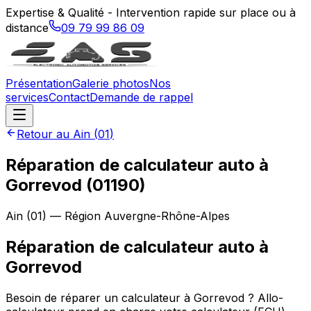
Expertise & Qualité - Intervention rapide sur place ou à
distance
09 79 99 86 09
Présentation
Galerie photos
Nos
services
Contact
Demande de rappel
Retour au
Ain
(
01
)
Réparation de calculateur auto à
Gorrevod (01190)
Ain
(
01
) — Région
Auvergne-Rhône-Alpes
Réparation de calculateur auto
à
Gorrevod
Besoin de réparer un calculateur à Gorrevod ? Allo-