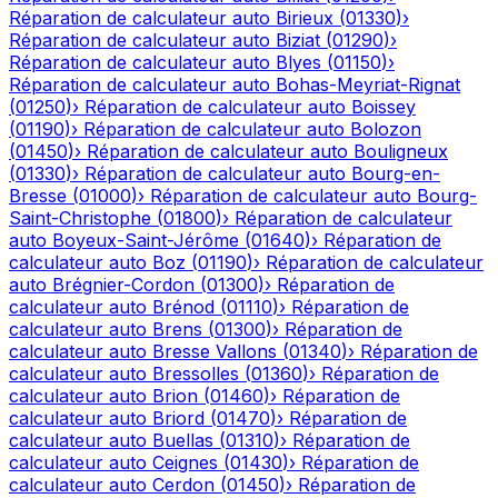
Réparation de calculateur auto
Birieux
(
01330
)
›
Réparation de calculateur auto
Biziat
(
01290
)
›
Réparation de calculateur auto
Blyes
(
01150
)
›
Réparation de calculateur auto
Bohas-Meyriat-Rignat
(
01250
)
›
Réparation de calculateur auto
Boissey
(
01190
)
›
Réparation de calculateur auto
Bolozon
(
01450
)
›
Réparation de calculateur auto
Bouligneux
(
01330
)
›
Réparation de calculateur auto
Bourg-en-
Bresse
(
01000
)
›
Réparation de calculateur auto
Bourg-
Saint-Christophe
(
01800
)
›
Réparation de calculateur
auto
Boyeux-Saint-Jérôme
(
01640
)
›
Réparation de
calculateur auto
Boz
(
01190
)
›
Réparation de calculateur
auto
Brégnier-Cordon
(
01300
)
›
Réparation de
calculateur auto
Brénod
(
01110
)
›
Réparation de
calculateur auto
Brens
(
01300
)
›
Réparation de
calculateur auto
Bresse Vallons
(
01340
)
›
Réparation de
calculateur auto
Bressolles
(
01360
)
›
Réparation de
calculateur auto
Brion
(
01460
)
›
Réparation de
calculateur auto
Briord
(
01470
)
›
Réparation de
calculateur auto
Buellas
(
01310
)
›
Réparation de
calculateur auto
Ceignes
(
01430
)
›
Réparation de
calculateur auto
Cerdon
(
01450
)
›
Réparation de