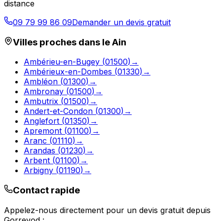
distance
09 79 99 86 09
Demander un devis gratuit
Villes proches dans le
Ain
Ambérieu-en-Bugey
(
01500
)
→
Ambérieux-en-Dombes
(
01330
)
→
Ambléon
(
01300
)
→
Ambronay
(
01500
)
→
Ambutrix
(
01500
)
→
Andert-et-Condon
(
01300
)
→
Anglefort
(
01350
)
→
Apremont
(
01100
)
→
Aranc
(
01110
)
→
Arandas
(
01230
)
→
Arbent
(
01100
)
→
Arbigny
(
01190
)
→
Contact rapide
Appelez-nous directement pour un devis gratuit depuis
Gorrevod
: