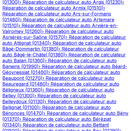
(
01300
)
›
Réparation de calculateur auto
Argis
(
01230
)
›
Réparation de calculateur auto
Armix
(
01510
)
›
Réparation de calculateur auto
Ars-sur-Formans
(
01480
)
›
Réparation de calculateur auto
Artemare
(
01510
)
›
Réparation de calculateur auto
Arvière-en-
Valromey
(
01260
)
›
Réparation de calculateur auto
Asnières-sur-Saône
(
01570
)
›
Réparation de calculateur
auto
Attignat
(
01340
)
›
Réparation de calculateur auto
Bâgé-Dommartin
(
01380
)
›
Réparation de calculateur
auto
Bâgé-le-Châtel
(
01380
)
›
Réparation de calculateur
auto
Balan
(
01360
)
›
Réparation de calculateur auto
Baneins
(
01990
)
›
Réparation de calculateur auto
Béard-
Géovreissiat
(
01460
)
›
Réparation de calculateur auto
Beaupont
(
01270
)
›
Réparation de calculateur auto
Beauregard
(
01480
)
›
Réparation de calculateur auto
Béligneux
(
01360
)
›
Réparation de calculateur auto
Belley
(
01300
)
›
Réparation de calculateur auto
Belleydoux
(
01130
)
›
Réparation de calculateur auto
Bellignat
(
01100
)
›
Réparation de calculateur auto
Bénonces
(
01470
)
›
Réparation de calculateur auto
Bény
(
01370
)
›
Réparation de calculateur auto
Béréziat
(
01340
)
›
Réparation de calculateur auto
Bettant
(
01500
)
›
Réparation de calculateur auto
Bey
(
01290
)
›