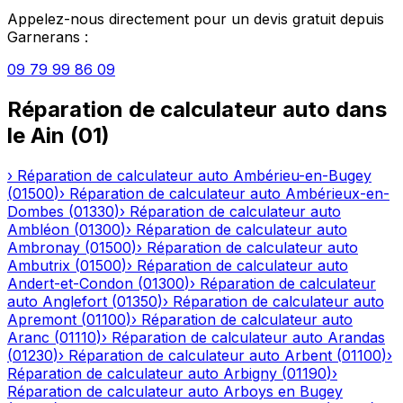
Appelez-nous directement pour un devis gratuit depuis
Garnerans
:
09 79 99 86 09
Réparation de calculateur auto
dans
le
Ain
(
01
)
›
Réparation de calculateur auto
Ambérieu-en-Bugey
(
01500
)
›
Réparation de calculateur auto
Ambérieux-en-
Dombes
(
01330
)
›
Réparation de calculateur auto
Ambléon
(
01300
)
›
Réparation de calculateur auto
Ambronay
(
01500
)
›
Réparation de calculateur auto
Ambutrix
(
01500
)
›
Réparation de calculateur auto
Andert-et-Condon
(
01300
)
›
Réparation de calculateur
auto
Anglefort
(
01350
)
›
Réparation de calculateur auto
Apremont
(
01100
)
›
Réparation de calculateur auto
Aranc
(
01110
)
›
Réparation de calculateur auto
Arandas
(
01230
)
›
Réparation de calculateur auto
Arbent
(
01100
)
›
Réparation de calculateur auto
Arbigny
(
01190
)
›
Réparation de calculateur auto
Arboys en Bugey