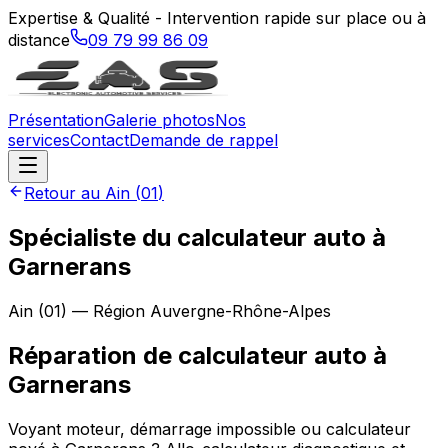
Expertise & Qualité - Intervention rapide sur place ou à
distance
09 79 99 86 09
Présentation
Galerie photos
Nos
services
Contact
Demande de rappel
Retour au
Ain
(
01
)
Spécialiste du calculateur auto à
Garnerans
Ain
(
01
) — Région
Auvergne-Rhône-Alpes
Réparation de calculateur auto
à
Garnerans
Voyant moteur, démarrage impossible ou calculateur