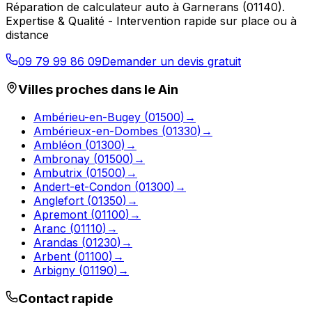
Réparation de calculateur auto
à
Garnerans
(
01140
).
Expertise & Qualité - Intervention rapide sur place ou à
distance
09 79 99 86 09
Demander un devis gratuit
Villes proches dans le
Ain
Ambérieu-en-Bugey
(
01500
)
→
Ambérieux-en-Dombes
(
01330
)
→
Ambléon
(
01300
)
→
Ambronay
(
01500
)
→
Ambutrix
(
01500
)
→
Andert-et-Condon
(
01300
)
→
Anglefort
(
01350
)
→
Apremont
(
01100
)
→
Aranc
(
01110
)
→
Arandas
(
01230
)
→
Arbent
(
01100
)
→
Arbigny
(
01190
)
→
Contact rapide