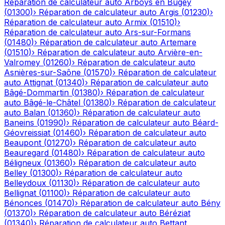
Réparation de calculateur auto
Arboys en Bugey
(
01300
)
›
Réparation de calculateur auto
Argis
(
01230
)
›
Réparation de calculateur auto
Armix
(
01510
)
›
Réparation de calculateur auto
Ars-sur-Formans
(
01480
)
›
Réparation de calculateur auto
Artemare
(
01510
)
›
Réparation de calculateur auto
Arvière-en-
Valromey
(
01260
)
›
Réparation de calculateur auto
Asnières-sur-Saône
(
01570
)
›
Réparation de calculateur
auto
Attignat
(
01340
)
›
Réparation de calculateur auto
Bâgé-Dommartin
(
01380
)
›
Réparation de calculateur
auto
Bâgé-le-Châtel
(
01380
)
›
Réparation de calculateur
auto
Balan
(
01360
)
›
Réparation de calculateur auto
Baneins
(
01990
)
›
Réparation de calculateur auto
Béard-
Géovreissiat
(
01460
)
›
Réparation de calculateur auto
Beaupont
(
01270
)
›
Réparation de calculateur auto
Beauregard
(
01480
)
›
Réparation de calculateur auto
Béligneux
(
01360
)
›
Réparation de calculateur auto
Belley
(
01300
)
›
Réparation de calculateur auto
Belleydoux
(
01130
)
›
Réparation de calculateur auto
Bellignat
(
01100
)
›
Réparation de calculateur auto
Bénonces
(
01470
)
›
Réparation de calculateur auto
Bény
(
01370
)
›
Réparation de calculateur auto
Béréziat
(
01340
)
›
Réparation de calculateur auto
Bettant