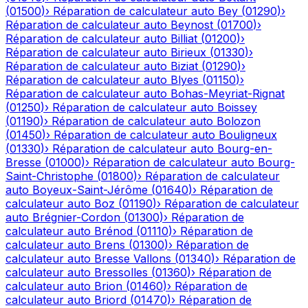
(
01500
)
›
Réparation de calculateur auto
Bey
(
01290
)
›
Réparation de calculateur auto
Beynost
(
01700
)
›
Réparation de calculateur auto
Billiat
(
01200
)
›
Réparation de calculateur auto
Birieux
(
01330
)
›
Réparation de calculateur auto
Biziat
(
01290
)
›
Réparation de calculateur auto
Blyes
(
01150
)
›
Réparation de calculateur auto
Bohas-Meyriat-Rignat
(
01250
)
›
Réparation de calculateur auto
Boissey
(
01190
)
›
Réparation de calculateur auto
Bolozon
(
01450
)
›
Réparation de calculateur auto
Bouligneux
(
01330
)
›
Réparation de calculateur auto
Bourg-en-
Bresse
(
01000
)
›
Réparation de calculateur auto
Bourg-
Saint-Christophe
(
01800
)
›
Réparation de calculateur
auto
Boyeux-Saint-Jérôme
(
01640
)
›
Réparation de
calculateur auto
Boz
(
01190
)
›
Réparation de calculateur
auto
Brégnier-Cordon
(
01300
)
›
Réparation de
calculateur auto
Brénod
(
01110
)
›
Réparation de
calculateur auto
Brens
(
01300
)
›
Réparation de
calculateur auto
Bresse Vallons
(
01340
)
›
Réparation de
calculateur auto
Bressolles
(
01360
)
›
Réparation de
calculateur auto
Brion
(
01460
)
›
Réparation de
calculateur auto
Briord
(
01470
)
›
Réparation de