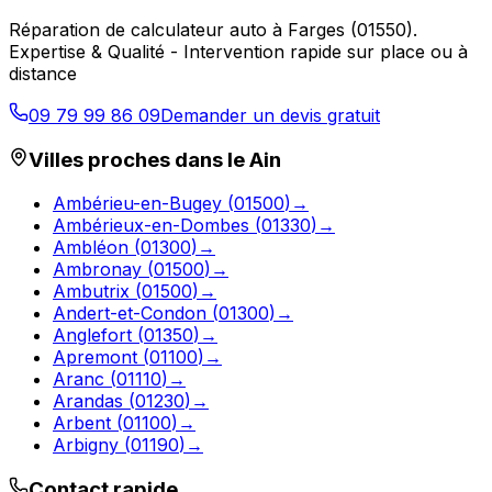
Réparation de calculateur auto
à
Farges
(
01550
).
Expertise & Qualité - Intervention rapide sur place ou à
distance
09 79 99 86 09
Demander un devis gratuit
Villes proches dans le
Ain
Ambérieu-en-Bugey
(
01500
)
→
Ambérieux-en-Dombes
(
01330
)
→
Ambléon
(
01300
)
→
Ambronay
(
01500
)
→
Ambutrix
(
01500
)
→
Andert-et-Condon
(
01300
)
→
Anglefort
(
01350
)
→
Apremont
(
01100
)
→
Aranc
(
01110
)
→
Arandas
(
01230
)
→
Arbent
(
01100
)
→
Arbigny
(
01190
)
→
Contact rapide