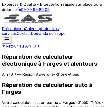
Expertise & Qualité - Intervention rapide sur place ou à
distance
09 79 99 86 09
Présentation
Galerie photos
Nos
services
Contact
Demande de rappel
Retour au
Ain
(
01
)
Réparation de calculateur
électronique à Farges et alentours
Ain
(
01
) — Région
Auvergne-Rhône-Alpes
Réparation de calculateur auto
à
Farges
Votre calculateur est en panne à Farges (01550) ? Allo-