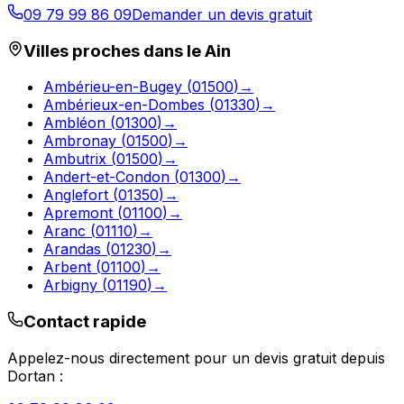
09 79 99 86 09
Demander un devis gratuit
Villes proches dans le
Ain
Ambérieu-en-Bugey
(
01500
)
→
Ambérieux-en-Dombes
(
01330
)
→
Ambléon
(
01300
)
→
Ambronay
(
01500
)
→
Ambutrix
(
01500
)
→
Andert-et-Condon
(
01300
)
→
Anglefort
(
01350
)
→
Apremont
(
01100
)
→
Aranc
(
01110
)
→
Arandas
(
01230
)
→
Arbent
(
01100
)
→
Arbigny
(
01190
)
→
Contact rapide
Appelez-nous directement pour un devis gratuit depuis
Dortan
: