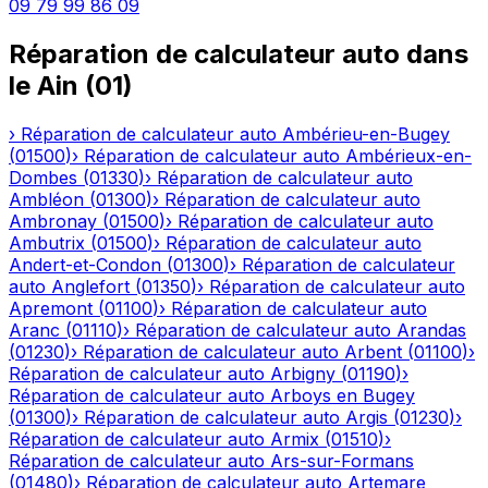
09 79 99 86 09
Réparation de calculateur auto
dans
le
Ain
(
01
)
›
Réparation de calculateur auto
Ambérieu-en-Bugey
(
01500
)
›
Réparation de calculateur auto
Ambérieux-en-
Dombes
(
01330
)
›
Réparation de calculateur auto
Ambléon
(
01300
)
›
Réparation de calculateur auto
Ambronay
(
01500
)
›
Réparation de calculateur auto
Ambutrix
(
01500
)
›
Réparation de calculateur auto
Andert-et-Condon
(
01300
)
›
Réparation de calculateur
auto
Anglefort
(
01350
)
›
Réparation de calculateur auto
Apremont
(
01100
)
›
Réparation de calculateur auto
Aranc
(
01110
)
›
Réparation de calculateur auto
Arandas
(
01230
)
›
Réparation de calculateur auto
Arbent
(
01100
)
›
Réparation de calculateur auto
Arbigny
(
01190
)
›
Réparation de calculateur auto
Arboys en Bugey
(
01300
)
›
Réparation de calculateur auto
Argis
(
01230
)
›
Réparation de calculateur auto
Armix
(
01510
)
›
Réparation de calculateur auto
Ars-sur-Formans
(
01480
)
›
Réparation de calculateur auto
Artemare