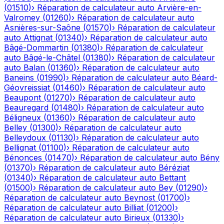
(
01510
)
›
Réparation de calculateur auto
Arvière-en-
Valromey
(
01260
)
›
Réparation de calculateur auto
Asnières-sur-Saône
(
01570
)
›
Réparation de calculateur
auto
Attignat
(
01340
)
›
Réparation de calculateur auto
Bâgé-Dommartin
(
01380
)
›
Réparation de calculateur
auto
Bâgé-le-Châtel
(
01380
)
›
Réparation de calculateur
auto
Balan
(
01360
)
›
Réparation de calculateur auto
Baneins
(
01990
)
›
Réparation de calculateur auto
Béard-
Géovreissiat
(
01460
)
›
Réparation de calculateur auto
Beaupont
(
01270
)
›
Réparation de calculateur auto
Beauregard
(
01480
)
›
Réparation de calculateur auto
Béligneux
(
01360
)
›
Réparation de calculateur auto
Belley
(
01300
)
›
Réparation de calculateur auto
Belleydoux
(
01130
)
›
Réparation de calculateur auto
Bellignat
(
01100
)
›
Réparation de calculateur auto
Bénonces
(
01470
)
›
Réparation de calculateur auto
Bény
(
01370
)
›
Réparation de calculateur auto
Béréziat
(
01340
)
›
Réparation de calculateur auto
Bettant
(
01500
)
›
Réparation de calculateur auto
Bey
(
01290
)
›
Réparation de calculateur auto
Beynost
(
01700
)
›
Réparation de calculateur auto
Billiat
(
01200
)
›
Réparation de calculateur auto
Birieux
(
01330
)
›