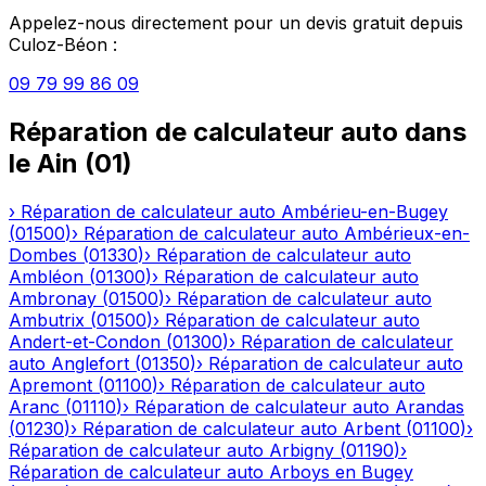
Appelez-nous directement pour un devis gratuit depuis
Culoz-Béon
:
09 79 99 86 09
Réparation de calculateur auto
dans
le
Ain
(
01
)
›
Réparation de calculateur auto
Ambérieu-en-Bugey
(
01500
)
›
Réparation de calculateur auto
Ambérieux-en-
Dombes
(
01330
)
›
Réparation de calculateur auto
Ambléon
(
01300
)
›
Réparation de calculateur auto
Ambronay
(
01500
)
›
Réparation de calculateur auto
Ambutrix
(
01500
)
›
Réparation de calculateur auto
Andert-et-Condon
(
01300
)
›
Réparation de calculateur
auto
Anglefort
(
01350
)
›
Réparation de calculateur auto
Apremont
(
01100
)
›
Réparation de calculateur auto
Aranc
(
01110
)
›
Réparation de calculateur auto
Arandas
(
01230
)
›
Réparation de calculateur auto
Arbent
(
01100
)
›
Réparation de calculateur auto
Arbigny
(
01190
)
›
Réparation de calculateur auto
Arboys en Bugey