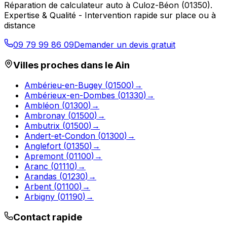
Réparation de calculateur auto
à
Culoz-Béon
(
01350
).
Expertise & Qualité - Intervention rapide sur place ou à
distance
09 79 99 86 09
Demander un devis gratuit
Villes proches dans le
Ain
Ambérieu-en-Bugey
(
01500
)
→
Ambérieux-en-Dombes
(
01330
)
→
Ambléon
(
01300
)
→
Ambronay
(
01500
)
→
Ambutrix
(
01500
)
→
Andert-et-Condon
(
01300
)
→
Anglefort
(
01350
)
→
Apremont
(
01100
)
→
Aranc
(
01110
)
→
Arandas
(
01230
)
→
Arbent
(
01100
)
→
Arbigny
(
01190
)
→
Contact rapide