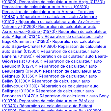
(
01300
)
›
Réparation de calculateur auto
Argis
(
01230
)
›
Réparation de calculateur auto
Armix
(
01510
)
›
Réparation de calculateur auto
Ars-sur-Formans
(
01480
)
›
Réparation de calculateur auto
Artemare
(
01510
)
›
Réparation de calculateur auto
Arvière-en-
Valromey
(
01260
)
›
Réparation de calculateur auto
Asnières-sur-Saône
(
01570
)
›
Réparation de calculateur
auto
Attignat
(
01340
)
›
Réparation de calculateur auto
Bâgé-Dommartin
(
01380
)
›
Réparation de calculateur
auto
Bâgé-le-Châtel
(
01380
)
›
Réparation de calculateur
auto
Balan
(
01360
)
›
Réparation de calculateur auto
Baneins
(
01990
)
›
Réparation de calculateur auto
Béard-
Géovreissiat
(
01460
)
›
Réparation de calculateur auto
Beaupont
(
01270
)
›
Réparation de calculateur auto
Beauregard
(
01480
)
›
Réparation de calculateur auto
Béligneux
(
01360
)
›
Réparation de calculateur auto
Belley
(
01300
)
›
Réparation de calculateur auto
Belleydoux
(
01130
)
›
Réparation de calculateur auto
Bellignat
(
01100
)
›
Réparation de calculateur auto
Bénonces
(
01470
)
›
Réparation de calculateur auto
Bény
(
01370
)
›
Réparation de calculateur auto
Béréziat
(
01340
)
›
Réparation de calculateur auto
Bettant
(
01500
)
›
Réparation de calculateur auto
Bey
(
01290
)
›