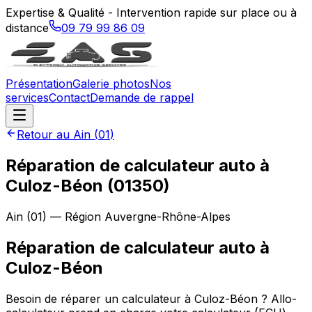
Expertise & Qualité - Intervention rapide sur place ou à
distance
09 79 99 86 09
Présentation
Galerie photos
Nos
services
Contact
Demande de rappel
Retour au
Ain
(
01
)
Réparation de calculateur auto à
Culoz-Béon (01350)
Ain
(
01
) — Région
Auvergne-Rhône-Alpes
Réparation de calculateur auto
à
Culoz-Béon
Besoin de réparer un calculateur à Culoz-Béon ? Allo-