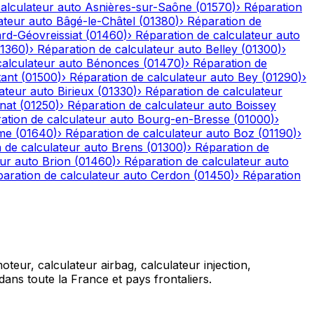
alculateur auto
Asnières-sur-Saône
(
01570
)
›
Réparation
ateur auto
Bâgé-le-Châtel
(
01380
)
›
Réparation de
rd-Géovreissiat
(
01460
)
›
Réparation de calculateur auto
1360
)
›
Réparation de calculateur auto
Belley
(
01300
)
›
calculateur auto
Bénonces
(
01470
)
›
Réparation de
tant
(
01500
)
›
Réparation de calculateur auto
Bey
(
01290
)
›
ateur auto
Birieux
(
01330
)
›
Réparation de calculateur
nat
(
01250
)
›
Réparation de calculateur auto
Boissey
ation de calculateur auto
Bourg-en-Bresse
(
01000
)
›
me
(
01640
)
›
Réparation de calculateur auto
Boz
(
01190
)
›
 de calculateur auto
Brens
(
01300
)
›
Réparation de
eur auto
Brion
(
01460
)
›
Réparation de calculateur auto
aration de calculateur auto
Cerdon
(
01450
)
›
Réparation
teur, calculateur airbag, calculateur injection,
ans toute la France et pays frontaliers.