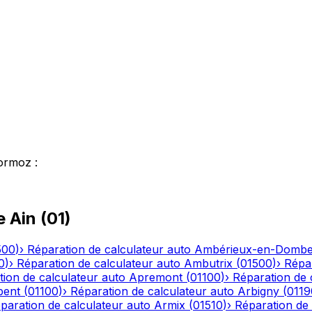
ormoz
:
le
Ain
(
01
)
500
)
›
Réparation de calculateur auto
Ambérieux-en-Domb
0
)
›
Réparation de calculateur auto
Ambutrix
(
01500
)
›
Répar
ion de calculateur auto
Apremont
(
01100
)
›
Réparation de 
bent
(
01100
)
›
Réparation de calculateur auto
Arbigny
(
0119
paration de calculateur auto
Armix
(
01510
)
›
Réparation de 