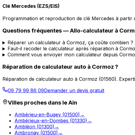
Clé Mercedes (EZS/EIS)
Programmation et reproduction de clé Mercedes à partir d
Questions fréquentes —
Allo-calculateur
à
Corm
Réparer un calculateur à Cormoz, ça coûte combien ?
Faut-il recoder le calculateur après réparation à Corm
Comment vous envoyer mon calculateur depuis Cormo
Réparation de calculateur auto
à
Cormoz
?
Réparation de calculateur auto
à
Cormoz
(
01560
).
Experti
09 79 99 86 09
Demander un devis gratuit
Villes proches dans le
Ain
Ambérieu-en-Bugey
(
01500
)
→
Ambérieux-en-Dombes
(
01330
)
→
Ambléon
(
01300
)
→
Ambronay
(
01500
)
→