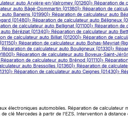
ulateur auto
Arvière-en-Valromey
(
01260
)
›
Réparation de c
lateur auto
Bâgé-Dommartin
(
01380
)
›
Réparation de calcul
r auto
Baneins
(
01990
)
›
Réparation de calculateur auto
Béa
egard
(
01480
)
›
Réparation de calculateur auto
Béligneux
(
0
ation de calculateur auto
Bellignat
(
01100
)
›
Réparation de 
 auto
Béréziat
(
01340
)
›
Réparation de calculateur auto
Bet
on de calculateur auto
Billiat
(
01200
)
›
Réparation de calcul
(
01150
)
›
Réparation de calculateur auto
Bohas-Meyriat-Rig
›
Réparation de calculateur auto
Bouligneux
(
01330
)
›
Répar
01800
)
›
Réparation de calculateur auto
Boyeux-Saint-Jérô
›
Réparation de calculateur auto
Brénod
(
01110
)
›
Réparation
alculateur auto
Bressolles
(
01360
)
›
Réparation de calculat
1310
)
›
Réparation de calculateur auto
Ceignes
(
01430
)
›
Rép
 aux électroniques automobiles. Réparation de calculateur mo
e clé Mercedes à partir de l'EZS. Intervention à distance d