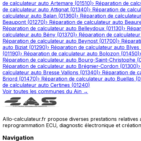
de calculateur auto
Artemare
(
01510
)
›
Réparation de calc
de calculateur auto
Attignat
(
01340
)
›
Réparation de calcu
calculateur auto
Balan
(
01360
)
›
Réparation de calculateu
Beaupont
(
01270
)
›
Réparation de calculateur auto
Beaur
Réparation de calculateur auto
Belleydoux
(
01130
)
›
Répar
calculateur auto
Bény
(
01370
)
›
Réparation de calculateur
Réparation de calculateur auto
Beynost
(
01700
)
›
Réparati
auto
Biziat
(
01290
)
›
Réparation de calculateur auto
Blyes
(
01190
)
›
Réparation de calculateur auto
Bolozon
(
01450
)
Réparation de calculateur auto
Bourg-Saint-Christophe
(
Réparation de calculateur auto
Brégnier-Cordon
(
01300
)
calculateur auto
Bresse Vallons
(
01340
)
›
Réparation de c
Briord
(
01470
)
›
Réparation de calculateur auto
Buellas
(
0
de calculateur auto
Certines
(
01240
)
Voir toutes les communes du
Ain
→
Allo-calculateur.fr propose diverses prestations relatives
reprogrammation ECU, diagnostic électronique et création d
Navigation