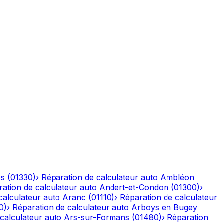
es
(
01330
)
›
Réparation de calculateur auto
Ambléon
ation de calculateur auto
Andert-et-Condon
(
01300
)
›
calculateur auto
Aranc
(
01110
)
›
Réparation de calculateur
0
)
›
Réparation de calculateur auto
Arboys en Bugey
calculateur auto
Ars-sur-Formans
(
01480
)
›
Réparation