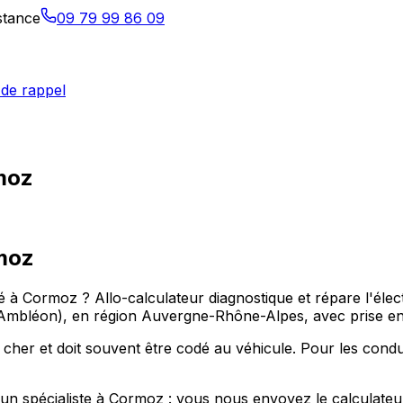
istance
09 79 99 86 09
de rappel
rmoz
moz
 à Cormoz ? Allo-calculateur diagnostique et répare l'éle
bléon), en région Auvergne-Rhône-Alpes, avec prise en 
 cher et doit souvent être codé au véhicule. Pour les con
r un spécialiste à Cormoz : vous nous envoyez le calculate