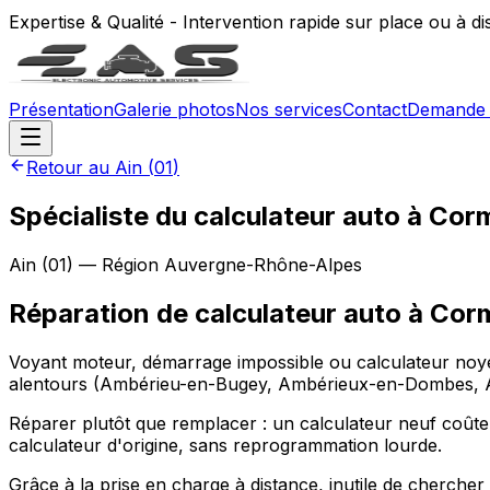
Expertise & Qualité - Intervention rapide sur place ou à d
Présentation
Galerie photos
Nos services
Contact
Demande 
Retour au
Ain
(
01
)
Spécialiste du calculateur auto à Co
Ain
(
01
) — Région
Auvergne-Rhône-Alpes
Réparation de calculateur auto
à
Cor
Voyant moteur, démarrage impossible ou calculateur noyé
alentours (Ambérieu-en-Bugey, Ambérieux-en-Dombes, Am
Réparer plutôt que remplacer : un calculateur neuf coûte
calculateur d'origine, sans reprogrammation lourde.
Grâce à la prise en charge à distance, inutile de cherche