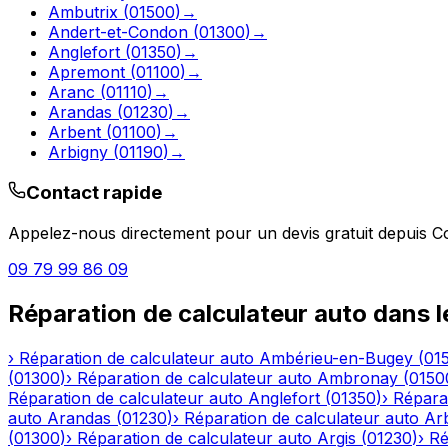
Ambutrix
(
01500
)
→
Andert-et-Condon
(
01300
)
→
Anglefort
(
01350
)
→
Apremont
(
01100
)
→
Aranc
(
01110
)
→
Arandas
(
01230
)
→
Arbent
(
01100
)
→
Arbigny
(
01190
)
→
Contact rapide
Appelez-nous directement pour un devis gratuit depuis
C
09 79 99 86 09
Réparation de calculateur auto
dans 
›
Réparation de calculateur auto
Ambérieu-en-Bugey
(
01
(
01300
)
›
Réparation de calculateur auto
Ambronay
(
0150
Réparation de calculateur auto
Anglefort
(
01350
)
›
Réparat
auto
Arandas
(
01230
)
›
Réparation de calculateur auto
Ar
(
01300
)
›
Réparation de calculateur auto
Argis
(
01230
)
›
Ré