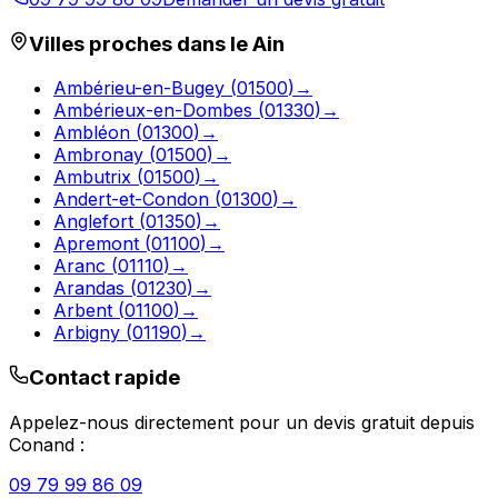
Villes proches dans le
Ain
Ambérieu-en-Bugey
(
01500
)
→
Ambérieux-en-Dombes
(
01330
)
→
Ambléon
(
01300
)
→
Ambronay
(
01500
)
→
Ambutrix
(
01500
)
→
Andert-et-Condon
(
01300
)
→
Anglefort
(
01350
)
→
Apremont
(
01100
)
→
Aranc
(
01110
)
→
Arandas
(
01230
)
→
Arbent
(
01100
)
→
Arbigny
(
01190
)
→
Contact rapide
Appelez-nous directement pour un devis gratuit depuis
Conand
:
09 79 99 86 09