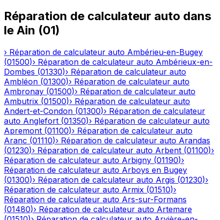
Réparation de calculateur auto
dans
le
Ain
(
01
)
›
Réparation de calculateur auto
Ambérieu-en-Bugey
(
01500
)
›
Réparation de calculateur auto
Ambérieux-en-
Dombes
(
01330
)
›
Réparation de calculateur auto
Ambléon
(
01300
)
›
Réparation de calculateur auto
Ambronay
(
01500
)
›
Réparation de calculateur auto
Ambutrix
(
01500
)
›
Réparation de calculateur auto
Andert-et-Condon
(
01300
)
›
Réparation de calculateur
auto
Anglefort
(
01350
)
›
Réparation de calculateur auto
Apremont
(
01100
)
›
Réparation de calculateur auto
Aranc
(
01110
)
›
Réparation de calculateur auto
Arandas
(
01230
)
›
Réparation de calculateur auto
Arbent
(
01100
)
›
Réparation de calculateur auto
Arbigny
(
01190
)
›
Réparation de calculateur auto
Arboys en Bugey
(
01300
)
›
Réparation de calculateur auto
Argis
(
01230
)
›
Réparation de calculateur auto
Armix
(
01510
)
›
Réparation de calculateur auto
Ars-sur-Formans
(
01480
)
›
Réparation de calculateur auto
Artemare
(
01510
)
›
Réparation de calculateur auto
Arvière-en-