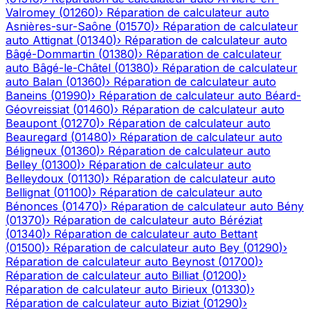
Valromey
(
01260
)
›
Réparation de calculateur auto
Asnières-sur-Saône
(
01570
)
›
Réparation de calculateur
auto
Attignat
(
01340
)
›
Réparation de calculateur auto
Bâgé-Dommartin
(
01380
)
›
Réparation de calculateur
auto
Bâgé-le-Châtel
(
01380
)
›
Réparation de calculateur
auto
Balan
(
01360
)
›
Réparation de calculateur auto
Baneins
(
01990
)
›
Réparation de calculateur auto
Béard-
Géovreissiat
(
01460
)
›
Réparation de calculateur auto
Beaupont
(
01270
)
›
Réparation de calculateur auto
Beauregard
(
01480
)
›
Réparation de calculateur auto
Béligneux
(
01360
)
›
Réparation de calculateur auto
Belley
(
01300
)
›
Réparation de calculateur auto
Belleydoux
(
01130
)
›
Réparation de calculateur auto
Bellignat
(
01100
)
›
Réparation de calculateur auto
Bénonces
(
01470
)
›
Réparation de calculateur auto
Bény
(
01370
)
›
Réparation de calculateur auto
Béréziat
(
01340
)
›
Réparation de calculateur auto
Bettant
(
01500
)
›
Réparation de calculateur auto
Bey
(
01290
)
›
Réparation de calculateur auto
Beynost
(
01700
)
›
Réparation de calculateur auto
Billiat
(
01200
)
›
Réparation de calculateur auto
Birieux
(
01330
)
›
Réparation de calculateur auto
Biziat
(
01290
)
›