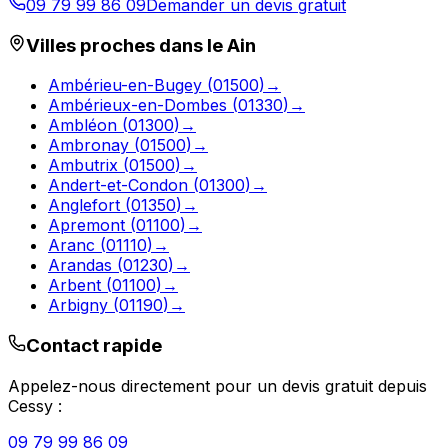
09 79 99 86 09
Demander un devis gratuit
Villes proches dans le
Ain
Ambérieu-en-Bugey
(
01500
)
→
Ambérieux-en-Dombes
(
01330
)
→
Ambléon
(
01300
)
→
Ambronay
(
01500
)
→
Ambutrix
(
01500
)
→
Andert-et-Condon
(
01300
)
→
Anglefort
(
01350
)
→
Apremont
(
01100
)
→
Aranc
(
01110
)
→
Arandas
(
01230
)
→
Arbent
(
01100
)
→
Arbigny
(
01190
)
→
Contact rapide
Appelez-nous directement pour un devis gratuit depuis
Cessy
:
09 79 99 86 09