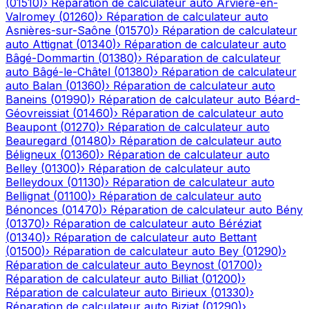
(
01510
)
›
Réparation de calculateur auto
Arvière-en-
Valromey
(
01260
)
›
Réparation de calculateur auto
Asnières-sur-Saône
(
01570
)
›
Réparation de calculateur
auto
Attignat
(
01340
)
›
Réparation de calculateur auto
Bâgé-Dommartin
(
01380
)
›
Réparation de calculateur
auto
Bâgé-le-Châtel
(
01380
)
›
Réparation de calculateur
auto
Balan
(
01360
)
›
Réparation de calculateur auto
Baneins
(
01990
)
›
Réparation de calculateur auto
Béard-
Géovreissiat
(
01460
)
›
Réparation de calculateur auto
Beaupont
(
01270
)
›
Réparation de calculateur auto
Beauregard
(
01480
)
›
Réparation de calculateur auto
Béligneux
(
01360
)
›
Réparation de calculateur auto
Belley
(
01300
)
›
Réparation de calculateur auto
Belleydoux
(
01130
)
›
Réparation de calculateur auto
Bellignat
(
01100
)
›
Réparation de calculateur auto
Bénonces
(
01470
)
›
Réparation de calculateur auto
Bény
(
01370
)
›
Réparation de calculateur auto
Béréziat
(
01340
)
›
Réparation de calculateur auto
Bettant
(
01500
)
›
Réparation de calculateur auto
Bey
(
01290
)
›
Réparation de calculateur auto
Beynost
(
01700
)
›
Réparation de calculateur auto
Billiat
(
01200
)
›
Réparation de calculateur auto
Birieux
(
01330
)
›
Réparation de calculateur auto
Biziat
(
01290
)
›