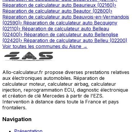
Réparation de calculateur auto
Beaurieux
(
02160
)
›
Réparation de calculateur auto
Beautor
(
02800
)
›
Réparation de calculateur auto
Beauvois-en-Vermandois
(
02590
)
›
Réparation de calculateur auto
Becquigny
(
02110
)
›
Réparation de calculateur auto
Belleau
(
02400
)
›
Réparation de calculateur auto
Bellenglise
(
02420
)
›
Réparation de calculateur auto
Belleu
(
02200
)
Voir toutes les communes du
Aisne
→
Allo-calculateur.fr propose diverses prestations relatives
aux électroniques automobiles. Réparation de
calculateur moteur, calculateur airbag, calculateur
injection, reprogrammation ECU, diagnostic électronique
et création de clé Mercedes à partir de l'EZS.
Intervention à distance dans toute la France et pays
frontaliers.
Navigation
Présentation