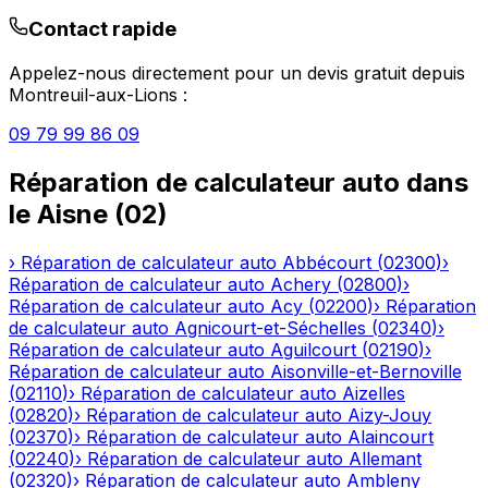
Contact rapide
Appelez-nous directement pour un devis gratuit depuis
Montreuil-aux-Lions
:
09 79 99 86 09
Réparation de calculateur auto
dans
le
Aisne
(
02
)
›
Réparation de calculateur auto
Abbécourt
(
02300
)
›
Réparation de calculateur auto
Achery
(
02800
)
›
Réparation de calculateur auto
Acy
(
02200
)
›
Réparation
de calculateur auto
Agnicourt-et-Séchelles
(
02340
)
›
Réparation de calculateur auto
Aguilcourt
(
02190
)
›
Réparation de calculateur auto
Aisonville-et-Bernoville
(
02110
)
›
Réparation de calculateur auto
Aizelles
(
02820
)
›
Réparation de calculateur auto
Aizy-Jouy
(
02370
)
›
Réparation de calculateur auto
Alaincourt
(
02240
)
›
Réparation de calculateur auto
Allemant
(
02320
)
›
Réparation de calculateur auto
Ambleny