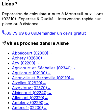
Lions
?
Réparation de calculateur auto
à
Montreuil-aux-Lions
(
02310
).
Expertise & Qualité - Intervention rapide sur
place ou à distance
09 79 99 86 09
Demander un devis gratuit
Villes proches dans le
Aisne
Abbécourt
(
02300
)
→
Achery
(
02800
)
→
Acy
(
02200
)
→
Agnicourt-et-Séchelles
(
02340
)
→
Aguilcourt
(
02190
)
→
Aisonville-et-Bernoville
(
02110
)
→
Aizelles
(
02820
)
→
Aizy-Jouy
(
02370
)
→
Alaincourt
(
02240
)
→
Allemant
(
02320
)
→
Ambleny
(
02290
)
→
Ambrief
(
02200
)
→