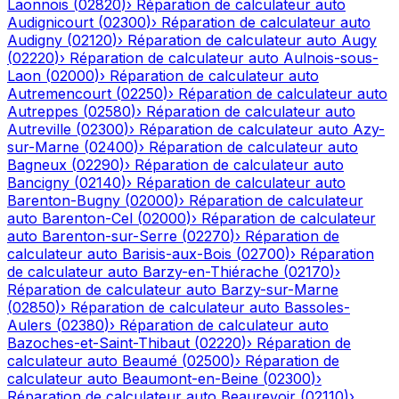
Laonnois
(
02820
)
›
Réparation de calculateur auto
Audignicourt
(
02300
)
›
Réparation de calculateur auto
Audigny
(
02120
)
›
Réparation de calculateur auto
Augy
(
02220
)
›
Réparation de calculateur auto
Aulnois-sous-
Laon
(
02000
)
›
Réparation de calculateur auto
Autremencourt
(
02250
)
›
Réparation de calculateur auto
Autreppes
(
02580
)
›
Réparation de calculateur auto
Autreville
(
02300
)
›
Réparation de calculateur auto
Azy-
sur-Marne
(
02400
)
›
Réparation de calculateur auto
Bagneux
(
02290
)
›
Réparation de calculateur auto
Bancigny
(
02140
)
›
Réparation de calculateur auto
Barenton-Bugny
(
02000
)
›
Réparation de calculateur
auto
Barenton-Cel
(
02000
)
›
Réparation de calculateur
auto
Barenton-sur-Serre
(
02270
)
›
Réparation de
calculateur auto
Barisis-aux-Bois
(
02700
)
›
Réparation
de calculateur auto
Barzy-en-Thiérache
(
02170
)
›
Réparation de calculateur auto
Barzy-sur-Marne
(
02850
)
›
Réparation de calculateur auto
Bassoles-
Aulers
(
02380
)
›
Réparation de calculateur auto
Bazoches-et-Saint-Thibaut
(
02220
)
›
Réparation de
calculateur auto
Beaumé
(
02500
)
›
Réparation de
calculateur auto
Beaumont-en-Beine
(
02300
)
›
Réparation de calculateur auto
Beaurevoir
(
02110
)
›