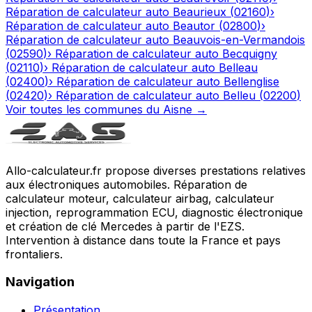
Réparation de calculateur auto
Beaurieux
(
02160
)
›
Réparation de calculateur auto
Beautor
(
02800
)
›
Réparation de calculateur auto
Beauvois-en-Vermandois
(
02590
)
›
Réparation de calculateur auto
Becquigny
(
02110
)
›
Réparation de calculateur auto
Belleau
(
02400
)
›
Réparation de calculateur auto
Bellenglise
(
02420
)
›
Réparation de calculateur auto
Belleu
(
02200
)
Voir toutes les communes du
Aisne
→
Allo-calculateur.fr propose diverses prestations relatives
aux électroniques automobiles. Réparation de
calculateur moteur, calculateur airbag, calculateur
injection, reprogrammation ECU, diagnostic électronique
et création de clé Mercedes à partir de l'EZS.
Intervention à distance dans toute la France et pays
frontaliers.
Navigation
Présentation