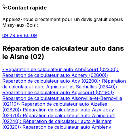
Contact rapide
Appelez-nous directement pour un devis gratuit depuis
Missy-aux-Bois
:
09 79 99 86 09
Réparation de calculateur auto
dans
le
Aisne
(
02
)
›
Réparation de calculateur auto
Abbécourt
(
02300
)
›
Réparation de calculateur auto
Achery
(
02800
)
›
Réparation de calculateur auto
Acy
(
02200
)
›
Réparation
de calculateur auto
Agnicourt-et-Séchelles
(
02340
)
›
Réparation de calculateur auto
Aguilcourt
(
02190
)
›
Réparation de calculateur auto
Aisonville-et-Bernoville
(
02110
)
›
Réparation de calculateur auto
Aizelles
(
02820
)
›
Réparation de calculateur auto
Aizy-Jouy
(
02370
)
›
Réparation de calculateur auto
Alaincourt
(
02240
)
›
Réparation de calculateur auto
Allemant
(
02320
)
›
Réparation de calculateur auto
Ambleny