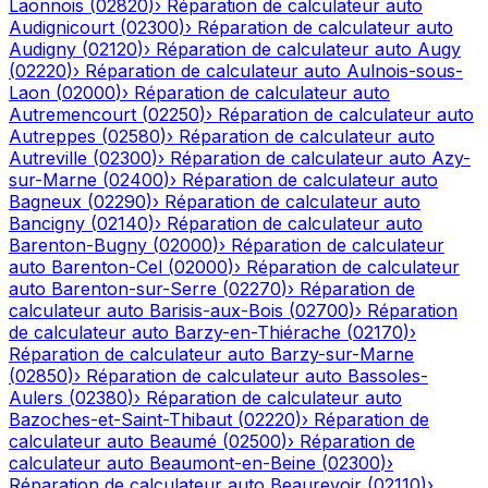
Laonnois
(
02820
)
›
Réparation de calculateur auto
Audignicourt
(
02300
)
›
Réparation de calculateur auto
Audigny
(
02120
)
›
Réparation de calculateur auto
Augy
(
02220
)
›
Réparation de calculateur auto
Aulnois-sous-
Laon
(
02000
)
›
Réparation de calculateur auto
Autremencourt
(
02250
)
›
Réparation de calculateur auto
Autreppes
(
02580
)
›
Réparation de calculateur auto
Autreville
(
02300
)
›
Réparation de calculateur auto
Azy-
sur-Marne
(
02400
)
›
Réparation de calculateur auto
Bagneux
(
02290
)
›
Réparation de calculateur auto
Bancigny
(
02140
)
›
Réparation de calculateur auto
Barenton-Bugny
(
02000
)
›
Réparation de calculateur
auto
Barenton-Cel
(
02000
)
›
Réparation de calculateur
auto
Barenton-sur-Serre
(
02270
)
›
Réparation de
calculateur auto
Barisis-aux-Bois
(
02700
)
›
Réparation
de calculateur auto
Barzy-en-Thiérache
(
02170
)
›
Réparation de calculateur auto
Barzy-sur-Marne
(
02850
)
›
Réparation de calculateur auto
Bassoles-
Aulers
(
02380
)
›
Réparation de calculateur auto
Bazoches-et-Saint-Thibaut
(
02220
)
›
Réparation de
calculateur auto
Beaumé
(
02500
)
›
Réparation de
calculateur auto
Beaumont-en-Beine
(
02300
)
›
Réparation de calculateur auto
Beaurevoir
(
02110
)
›