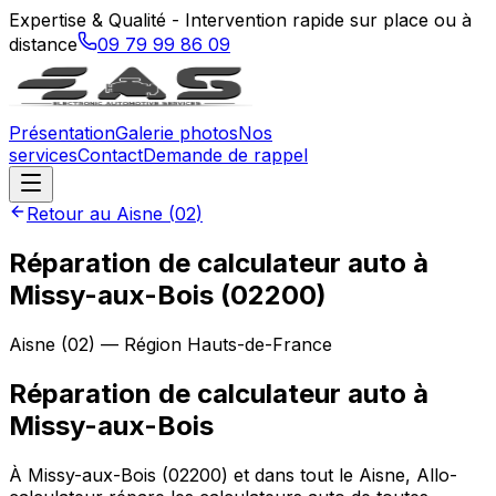
Expertise & Qualité - Intervention rapide sur place ou à
distance
09 79 99 86 09
Présentation
Galerie photos
Nos
services
Contact
Demande de rappel
Retour au
Aisne
(
02
)
Réparation de calculateur auto à
Missy-aux-Bois (02200)
Aisne
(
02
) — Région
Hauts-de-France
Réparation de calculateur auto
à
Missy-aux-Bois
À Missy-aux-Bois (02200) et dans tout le Aisne, Allo-