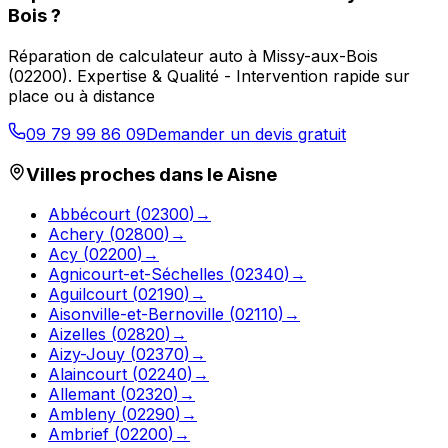
Bois
?
Réparation de calculateur auto
à
Missy-aux-Bois
(
02200
).
Expertise & Qualité - Intervention rapide sur
place ou à distance
09 79 99 86 09
Demander un devis gratuit
Villes proches dans le
Aisne
Abbécourt
(
02300
)
→
Achery
(
02800
)
→
Acy
(
02200
)
→
Agnicourt-et-Séchelles
(
02340
)
→
Aguilcourt
(
02190
)
→
Aisonville-et-Bernoville
(
02110
)
→
Aizelles
(
02820
)
→
Aizy-Jouy
(
02370
)
→
Alaincourt
(
02240
)
→
Allemant
(
02320
)
→
Ambleny
(
02290
)
→
Ambrief
(
02200
)
→