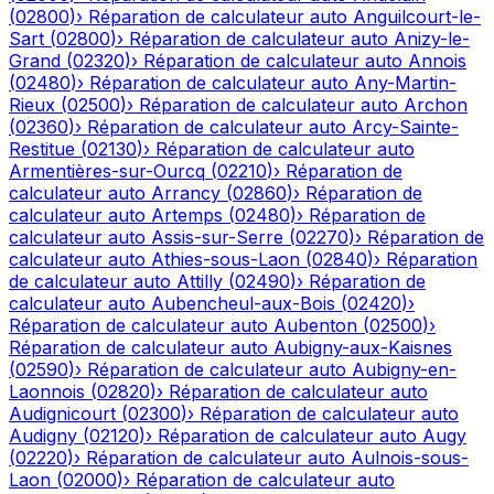
(
02800
)
›
Réparation de calculateur auto
Anguilcourt-le-
Sart
(
02800
)
›
Réparation de calculateur auto
Anizy-le-
Grand
(
02320
)
›
Réparation de calculateur auto
Annois
(
02480
)
›
Réparation de calculateur auto
Any-Martin-
Rieux
(
02500
)
›
Réparation de calculateur auto
Archon
(
02360
)
›
Réparation de calculateur auto
Arcy-Sainte-
Restitue
(
02130
)
›
Réparation de calculateur auto
Armentières-sur-Ourcq
(
02210
)
›
Réparation de
calculateur auto
Arrancy
(
02860
)
›
Réparation de
calculateur auto
Artemps
(
02480
)
›
Réparation de
calculateur auto
Assis-sur-Serre
(
02270
)
›
Réparation de
calculateur auto
Athies-sous-Laon
(
02840
)
›
Réparation
de calculateur auto
Attilly
(
02490
)
›
Réparation de
calculateur auto
Aubencheul-aux-Bois
(
02420
)
›
Réparation de calculateur auto
Aubenton
(
02500
)
›
Réparation de calculateur auto
Aubigny-aux-Kaisnes
(
02590
)
›
Réparation de calculateur auto
Aubigny-en-
Laonnois
(
02820
)
›
Réparation de calculateur auto
Audignicourt
(
02300
)
›
Réparation de calculateur auto
Audigny
(
02120
)
›
Réparation de calculateur auto
Augy
(
02220
)
›
Réparation de calculateur auto
Aulnois-sous-
Laon
(
02000
)
›
Réparation de calculateur auto