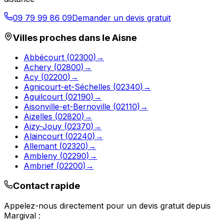
09 79 99 86 09
Demander un devis gratuit
Villes proches dans le
Aisne
Abbécourt
(
02300
)
→
Achery
(
02800
)
→
Acy
(
02200
)
→
Agnicourt-et-Séchelles
(
02340
)
→
Aguilcourt
(
02190
)
→
Aisonville-et-Bernoville
(
02110
)
→
Aizelles
(
02820
)
→
Aizy-Jouy
(
02370
)
→
Alaincourt
(
02240
)
→
Allemant
(
02320
)
→
Ambleny
(
02290
)
→
Ambrief
(
02200
)
→
Contact rapide
Appelez-nous directement pour un devis gratuit depuis
Margival
: