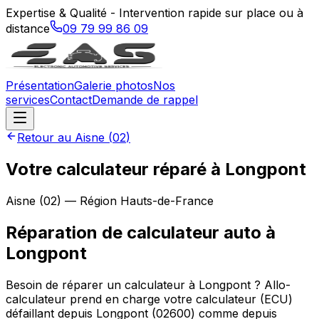
Expertise & Qualité - Intervention rapide sur place ou à
distance
09 79 99 86 09
Présentation
Galerie photos
Nos
services
Contact
Demande de rappel
Retour au
Aisne
(
02
)
Votre calculateur réparé à Longpont
Aisne
(
02
) — Région
Hauts-de-France
Réparation de calculateur auto
à
Longpont
Besoin de réparer un calculateur à Longpont ? Allo-
calculateur prend en charge votre calculateur (ECU)
défaillant depuis Longpont (02600) comme depuis