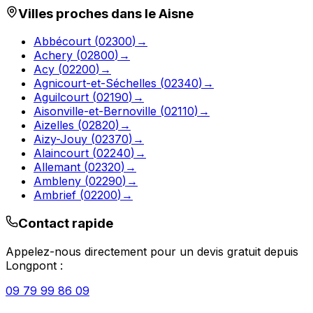
Villes proches dans le
Aisne
Abbécourt
(
02300
)
→
Achery
(
02800
)
→
Acy
(
02200
)
→
Agnicourt-et-Séchelles
(
02340
)
→
Aguilcourt
(
02190
)
→
Aisonville-et-Bernoville
(
02110
)
→
Aizelles
(
02820
)
→
Aizy-Jouy
(
02370
)
→
Alaincourt
(
02240
)
→
Allemant
(
02320
)
→
Ambleny
(
02290
)
→
Ambrief
(
02200
)
→
Contact rapide
Appelez-nous directement pour un devis gratuit depuis
Longpont
:
09 79 99 86 09