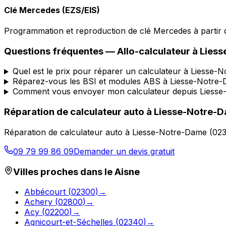
Clé Mercedes (EZS/EIS)
Programmation et reproduction de clé Mercedes à partir d
Questions fréquentes —
Allo-calculateur
à
Lies
Quel est le prix pour réparer un calculateur à Liesse-
Réparez-vous les BSI et modules ABS à Liesse-Notre
Comment vous envoyer mon calculateur depuis Liesse
Réparation de calculateur auto
à
Liesse-Notre-
Réparation de calculateur auto
à
Liesse-Notre-Dame
(
02
09 79 99 86 09
Demander un devis gratuit
Villes proches dans le
Aisne
Abbécourt
(
02300
)
→
Achery
(
02800
)
→
Acy
(
02200
)
→
Agnicourt-et-Séchelles
(
02340
)
→