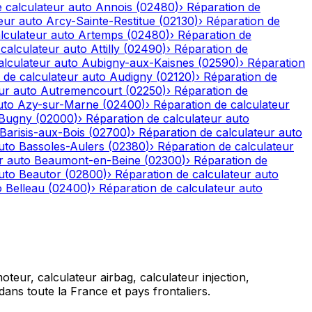
 calculateur auto
Annois
(
02480
)
›
Réparation de
eur auto
Arcy-Sainte-Restitue
(
02130
)
›
Réparation de
lculateur auto
Artemps
(
02480
)
›
Réparation de
calculateur auto
Attilly
(
02490
)
›
Réparation de
alculateur auto
Aubigny-aux-Kaisnes
(
02590
)
›
Réparation
 de calculateur auto
Audigny
(
02120
)
›
Réparation de
ur auto
Autremencourt
(
02250
)
›
Réparation de
uto
Azy-sur-Marne
(
02400
)
›
Réparation de calculateur
-Bugny
(
02000
)
›
Réparation de calculateur auto
Barisis-aux-Bois
(
02700
)
›
Réparation de calculateur auto
uto
Bassoles-Aulers
(
02380
)
›
Réparation de calculateur
r auto
Beaumont-en-Beine
(
02300
)
›
Réparation de
uto
Beautor
(
02800
)
›
Réparation de calculateur auto
o
Belleau
(
02400
)
›
Réparation de calculateur auto
teur, calculateur airbag, calculateur injection,
ans toute la France et pays frontaliers.