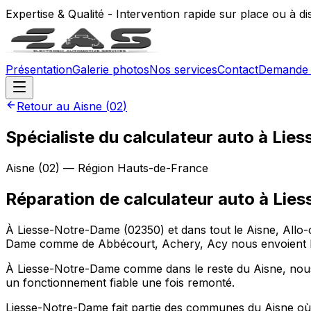
Expertise & Qualité - Intervention rapide sur place ou à d
Présentation
Galerie photos
Nos services
Contact
Demande 
Retour au
Aisne
(
02
)
Spécialiste du calculateur auto à Li
Aisne
(
02
) — Région
Hauts-de-France
Réparation de calculateur auto
à
Lies
À Liesse-Notre-Dame (02350) et dans tout le Aisne, Allo-c
Dame comme de Abbécourt, Achery, Acy nous envoient leu
À Liesse-Notre-Dame comme dans le reste du Aisne, nous 
un fonctionnement fiable une fois remonté.
Liesse-Notre-Dame fait partie des communes du Aisne où 