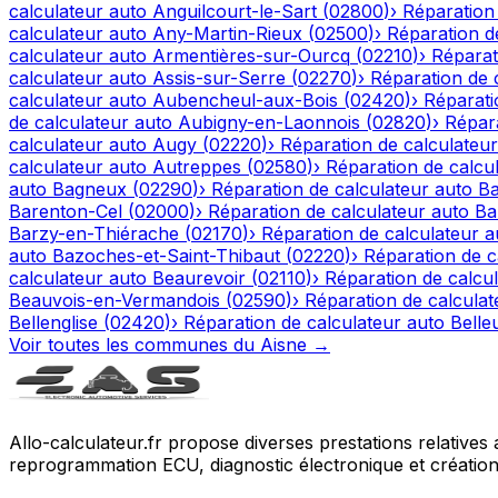
calculateur auto
Anguilcourt-le-Sart
(
02800
)
›
Réparation
calculateur auto
Any-Martin-Rieux
(
02500
)
›
Réparation d
calculateur auto
Armentières-sur-Ourcq
(
02210
)
›
Réparat
calculateur auto
Assis-sur-Serre
(
02270
)
›
Réparation de 
calculateur auto
Aubencheul-aux-Bois
(
02420
)
›
Réparati
de calculateur auto
Aubigny-en-Laonnois
(
02820
)
›
Répara
calculateur auto
Augy
(
02220
)
›
Réparation de calculateur
calculateur auto
Autreppes
(
02580
)
›
Réparation de calcu
auto
Bagneux
(
02290
)
›
Réparation de calculateur auto
Ba
Barenton-Cel
(
02000
)
›
Réparation de calculateur auto
Ba
Barzy-en-Thiérache
(
02170
)
›
Réparation de calculateur a
auto
Bazoches-et-Saint-Thibaut
(
02220
)
›
Réparation de c
calculateur auto
Beaurevoir
(
02110
)
›
Réparation de calcu
Beauvois-en-Vermandois
(
02590
)
›
Réparation de calculat
Bellenglise
(
02420
)
›
Réparation de calculateur auto
Belle
Voir toutes les communes du
Aisne
→
Allo-calculateur.fr propose diverses prestations relatives
reprogrammation ECU, diagnostic électronique et création d