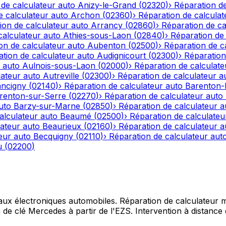
 de calculateur auto
Anizy-le-Grand
(
02320
)
›
Réparation de
e calculateur auto
Archon
(
02360
)
›
Réparation de calculat
ion de calculateur auto
Arrancy
(
02860
)
›
Réparation de ca
calculateur auto
Athies-sous-Laon
(
02840
)
›
Réparation de 
on de calculateur auto
Aubenton
(
02500
)
›
Réparation de c
tion de calculateur auto
Audignicourt
(
02300
)
›
Réparation
 auto
Aulnois-sous-Laon
(
02000
)
›
Réparation de calculate
lateur auto
Autreville
(
02300
)
›
Réparation de calculateur a
ncigny
(
02140
)
›
Réparation de calculateur auto
Barenton
renton-sur-Serre
(
02270
)
›
Réparation de calculateur auto
uto
Barzy-sur-Marne
(
02850
)
›
Réparation de calculateur a
alculateur auto
Beaumé
(
02500
)
›
Réparation de calculateu
lateur auto
Beaurieux
(
02160
)
›
Réparation de calculateur a
eur auto
Becquigny
(
02110
)
›
Réparation de calculateur aut
u
(
02200
)
 aux électroniques automobiles. Réparation de calculateur mo
e clé Mercedes à partir de l'EZS. Intervention à distance d