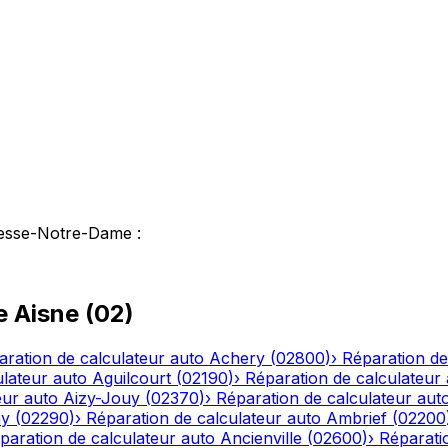
iesse-Notre-Dame
:
le
Aisne
(
02
)
aration de calculateur auto
Achery
(
02800
)
›
Réparation de
ulateur auto
Aguilcourt
(
02190
)
›
Réparation de calculateur
eur auto
Aizy-Jouy
(
02370
)
›
Réparation de calculateur aut
ny
(
02290
)
›
Réparation de calculateur auto
Ambrief
(
02200
paration de calculateur auto
Ancienville
(
02600
)
›
Réparati