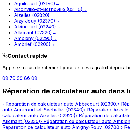
Aguilcourt
(
02190
)
→
Aisonville-et-Bernoville
(
02110
)
→
Aizelles
(
02820
)
→
Aizy-Jouy
(
02370
)
→
Alaincourt
(
02240
)
→
Allemant
(
02320
)
→
Ambleny
(
02290
)
→
Ambrief
(
02200
)
→
Contact rapide
Appelez-nous directement pour un devis gratuit depuis
L
09 79 99 86 09
Réparation de calculateur auto
dans 
›
Réparation de calculateur auto
Abbécourt
(
02300
)
›
Rép
auto
Agnicourt-et-Séchelles
(
02340
)
›
Réparation de calc
calculateur auto
Aizelles
(
02820
)
›
Réparation de calculat
Allemant
(
02320
)
›
Réparation de calculateur auto
Amble
Réparation de calculateur auto
Amigny-Rouy
(
02700
)
›
Ré