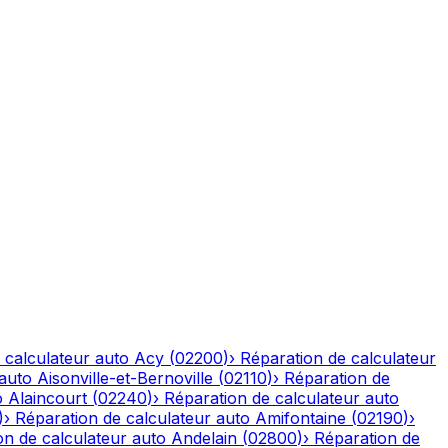
 calculateur auto
Acy
(
02200
)
›
Réparation de calculateur
 auto
Aisonville-et-Bernoville
(
02110
)
›
Réparation de
o
Alaincourt
(
02240
)
›
Réparation de calculateur auto
)
›
Réparation de calculateur auto
Amifontaine
(
02190
)
›
on de calculateur auto
Andelain
(
02800
)
›
Réparation de