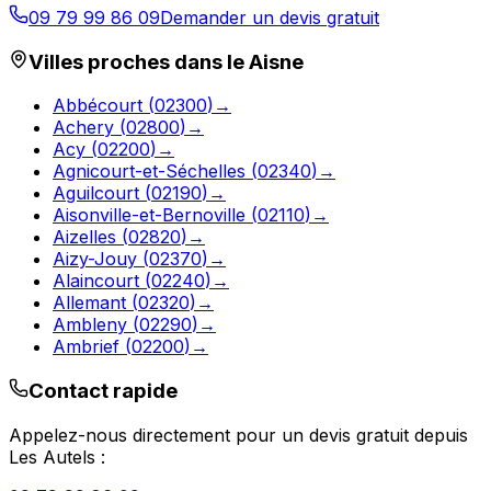
09 79 99 86 09
Demander un devis gratuit
Villes proches dans le
Aisne
Abbécourt
(
02300
)
→
Achery
(
02800
)
→
Acy
(
02200
)
→
Agnicourt-et-Séchelles
(
02340
)
→
Aguilcourt
(
02190
)
→
Aisonville-et-Bernoville
(
02110
)
→
Aizelles
(
02820
)
→
Aizy-Jouy
(
02370
)
→
Alaincourt
(
02240
)
→
Allemant
(
02320
)
→
Ambleny
(
02290
)
→
Ambrief
(
02200
)
→
Contact rapide
Appelez-nous directement pour un devis gratuit depuis
Les Autels
: