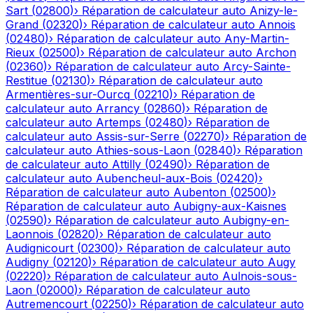
Sart
(
02800
)
›
Réparation de calculateur auto
Anizy-le-
Grand
(
02320
)
›
Réparation de calculateur auto
Annois
(
02480
)
›
Réparation de calculateur auto
Any-Martin-
Rieux
(
02500
)
›
Réparation de calculateur auto
Archon
(
02360
)
›
Réparation de calculateur auto
Arcy-Sainte-
Restitue
(
02130
)
›
Réparation de calculateur auto
Armentières-sur-Ourcq
(
02210
)
›
Réparation de
calculateur auto
Arrancy
(
02860
)
›
Réparation de
calculateur auto
Artemps
(
02480
)
›
Réparation de
calculateur auto
Assis-sur-Serre
(
02270
)
›
Réparation de
calculateur auto
Athies-sous-Laon
(
02840
)
›
Réparation
de calculateur auto
Attilly
(
02490
)
›
Réparation de
calculateur auto
Aubencheul-aux-Bois
(
02420
)
›
Réparation de calculateur auto
Aubenton
(
02500
)
›
Réparation de calculateur auto
Aubigny-aux-Kaisnes
(
02590
)
›
Réparation de calculateur auto
Aubigny-en-
Laonnois
(
02820
)
›
Réparation de calculateur auto
Audignicourt
(
02300
)
›
Réparation de calculateur auto
Audigny
(
02120
)
›
Réparation de calculateur auto
Augy
(
02220
)
›
Réparation de calculateur auto
Aulnois-sous-
Laon
(
02000
)
›
Réparation de calculateur auto
Autremencourt
(
02250
)
›
Réparation de calculateur auto