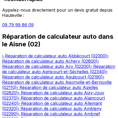
Appelez-nous directement pour un devis gratuit depuis
Hauteville
:
09 79 99 86 09
Réparation de calculateur auto
dans
le
Aisne
(
02
)
›
Réparation de calculateur auto
Abbécourt
(
02300
)
›
Réparation de calculateur auto
Achery
(
02800
)
›
Réparation de calculateur auto
Acy
(
02200
)
›
Réparation
de calculateur auto
Agnicourt-et-Séchelles
(
02340
)
›
Réparation de calculateur auto
Aguilcourt
(
02190
)
›
Réparation de calculateur auto
Aisonville-et-Bernoville
(
02110
)
›
Réparation de calculateur auto
Aizelles
(
02820
)
›
Réparation de calculateur auto
Aizy-Jouy
(
02370
)
›
Réparation de calculateur auto
Alaincourt
(
02240
)
›
Réparation de calculateur auto
Allemant
(
02320
)
›
Réparation de calculateur auto
Ambleny
(
02290
)
›
Réparation de calculateur auto
Ambrief