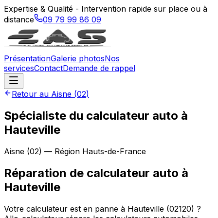
Expertise & Qualité - Intervention rapide sur place ou à
distance
09 79 99 86 09
Présentation
Galerie photos
Nos
services
Contact
Demande de rappel
Retour au
Aisne
(
02
)
Spécialiste du calculateur auto à
Hauteville
Aisne
(
02
) — Région
Hauts-de-France
Réparation de calculateur auto
à
Hauteville
Votre calculateur est en panne à Hauteville (02120) ?