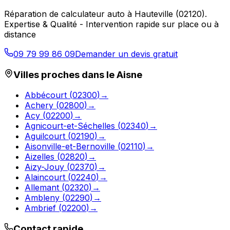
Réparation de calculateur auto
à
Hauteville
(
02120
).
Expertise & Qualité - Intervention rapide sur place ou à
distance
09 79 99 86 09
Demander un devis gratuit
Villes proches dans le
Aisne
Abbécourt
(
02300
)
→
Achery
(
02800
)
→
Acy
(
02200
)
→
Agnicourt-et-Séchelles
(
02340
)
→
Aguilcourt
(
02190
)
→
Aisonville-et-Bernoville
(
02110
)
→
Aizelles
(
02820
)
→
Aizy-Jouy
(
02370
)
→
Alaincourt
(
02240
)
→
Allemant
(
02320
)
→
Ambleny
(
02290
)
→
Ambrief
(
02200
)
→
Contact rapide