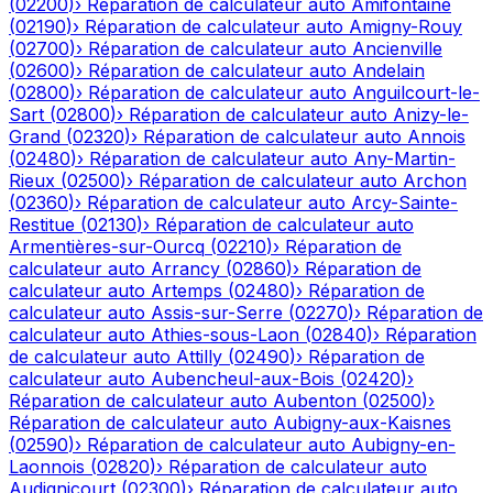
(
02200
)
›
Réparation de calculateur auto
Amifontaine
(
02190
)
›
Réparation de calculateur auto
Amigny-Rouy
(
02700
)
›
Réparation de calculateur auto
Ancienville
(
02600
)
›
Réparation de calculateur auto
Andelain
(
02800
)
›
Réparation de calculateur auto
Anguilcourt-le-
Sart
(
02800
)
›
Réparation de calculateur auto
Anizy-le-
Grand
(
02320
)
›
Réparation de calculateur auto
Annois
(
02480
)
›
Réparation de calculateur auto
Any-Martin-
Rieux
(
02500
)
›
Réparation de calculateur auto
Archon
(
02360
)
›
Réparation de calculateur auto
Arcy-Sainte-
Restitue
(
02130
)
›
Réparation de calculateur auto
Armentières-sur-Ourcq
(
02210
)
›
Réparation de
calculateur auto
Arrancy
(
02860
)
›
Réparation de
calculateur auto
Artemps
(
02480
)
›
Réparation de
calculateur auto
Assis-sur-Serre
(
02270
)
›
Réparation de
calculateur auto
Athies-sous-Laon
(
02840
)
›
Réparation
de calculateur auto
Attilly
(
02490
)
›
Réparation de
calculateur auto
Aubencheul-aux-Bois
(
02420
)
›
Réparation de calculateur auto
Aubenton
(
02500
)
›
Réparation de calculateur auto
Aubigny-aux-Kaisnes
(
02590
)
›
Réparation de calculateur auto
Aubigny-en-
Laonnois
(
02820
)
›
Réparation de calculateur auto
Audignicourt
(
02300
)
›
Réparation de calculateur auto