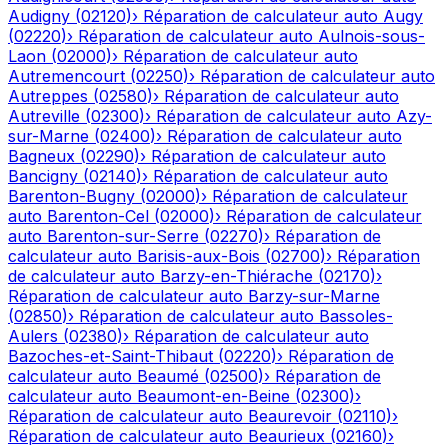
Audigny
(
02120
)
›
Réparation de calculateur auto
Augy
(
02220
)
›
Réparation de calculateur auto
Aulnois-sous-
Laon
(
02000
)
›
Réparation de calculateur auto
Autremencourt
(
02250
)
›
Réparation de calculateur auto
Autreppes
(
02580
)
›
Réparation de calculateur auto
Autreville
(
02300
)
›
Réparation de calculateur auto
Azy-
sur-Marne
(
02400
)
›
Réparation de calculateur auto
Bagneux
(
02290
)
›
Réparation de calculateur auto
Bancigny
(
02140
)
›
Réparation de calculateur auto
Barenton-Bugny
(
02000
)
›
Réparation de calculateur
auto
Barenton-Cel
(
02000
)
›
Réparation de calculateur
auto
Barenton-sur-Serre
(
02270
)
›
Réparation de
calculateur auto
Barisis-aux-Bois
(
02700
)
›
Réparation
de calculateur auto
Barzy-en-Thiérache
(
02170
)
›
Réparation de calculateur auto
Barzy-sur-Marne
(
02850
)
›
Réparation de calculateur auto
Bassoles-
Aulers
(
02380
)
›
Réparation de calculateur auto
Bazoches-et-Saint-Thibaut
(
02220
)
›
Réparation de
calculateur auto
Beaumé
(
02500
)
›
Réparation de
calculateur auto
Beaumont-en-Beine
(
02300
)
›
Réparation de calculateur auto
Beaurevoir
(
02110
)
›
Réparation de calculateur auto
Beaurieux
(
02160
)
›