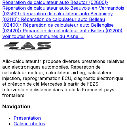
Réparation de calculateur auto
Beautor
(
02800
)
›
Réparation de calculateur auto
Beauvois-en-Vermandois
(
02590
)
›
Réparation de calculateur auto
Becquigny
(
02110
)
›
Réparation de calculateur auto
Belleau
(
02400
)
›
Réparation de calculateur auto
Bellenglise
(
02420
)
›
Réparation de calculateur auto
Belleu
(
02200
)
Voir toutes les communes du
Aisne
→
Allo-calculateur.fr propose diverses prestations relatives
aux électroniques automobiles. Réparation de
calculateur moteur, calculateur airbag, calculateur
injection, reprogrammation ECU, diagnostic électronique
et création de clé Mercedes à partir de l'EZS.
Intervention à distance dans toute la France et pays
frontaliers.
Navigation
Présentation
Galerie photos