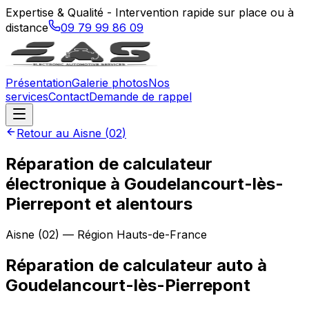
Expertise & Qualité - Intervention rapide sur place ou à
distance
09 79 99 86 09
Présentation
Galerie photos
Nos
services
Contact
Demande de rappel
Retour au
Aisne
(
02
)
Réparation de calculateur
électronique à Goudelancourt-lès-
Pierrepont et alentours
Aisne
(
02
) — Région
Hauts-de-France
Réparation de calculateur auto
à
Goudelancourt-lès-Pierrepont