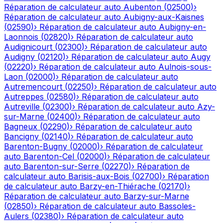
Réparation de calculateur auto
Aubenton
(
02500
)
›
Réparation de calculateur auto
Aubigny-aux-Kaisnes
(
02590
)
›
Réparation de calculateur auto
Aubigny-en-
Laonnois
(
02820
)
›
Réparation de calculateur auto
Audignicourt
(
02300
)
›
Réparation de calculateur auto
Audigny
(
02120
)
›
Réparation de calculateur auto
Augy
(
02220
)
›
Réparation de calculateur auto
Aulnois-sous-
Laon
(
02000
)
›
Réparation de calculateur auto
Autremencourt
(
02250
)
›
Réparation de calculateur auto
Autreppes
(
02580
)
›
Réparation de calculateur auto
Autreville
(
02300
)
›
Réparation de calculateur auto
Azy-
sur-Marne
(
02400
)
›
Réparation de calculateur auto
Bagneux
(
02290
)
›
Réparation de calculateur auto
Bancigny
(
02140
)
›
Réparation de calculateur auto
Barenton-Bugny
(
02000
)
›
Réparation de calculateur
auto
Barenton-Cel
(
02000
)
›
Réparation de calculateur
auto
Barenton-sur-Serre
(
02270
)
›
Réparation de
calculateur auto
Barisis-aux-Bois
(
02700
)
›
Réparation
de calculateur auto
Barzy-en-Thiérache
(
02170
)
›
Réparation de calculateur auto
Barzy-sur-Marne
(
02850
)
›
Réparation de calculateur auto
Bassoles-
Aulers
(
02380
)
›
Réparation de calculateur auto