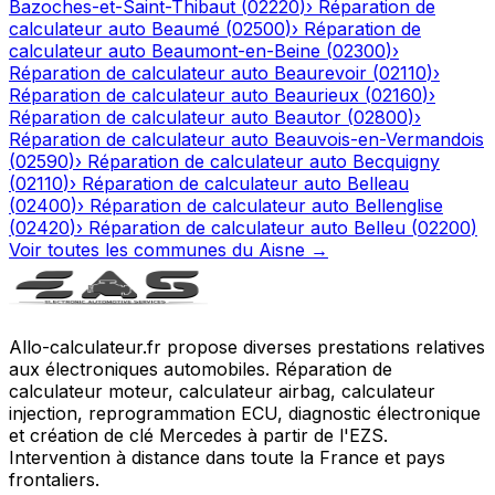
Bazoches-et-Saint-Thibaut
(
02220
)
›
Réparation de
calculateur auto
Beaumé
(
02500
)
›
Réparation de
calculateur auto
Beaumont-en-Beine
(
02300
)
›
Réparation de calculateur auto
Beaurevoir
(
02110
)
›
Réparation de calculateur auto
Beaurieux
(
02160
)
›
Réparation de calculateur auto
Beautor
(
02800
)
›
Réparation de calculateur auto
Beauvois-en-Vermandois
(
02590
)
›
Réparation de calculateur auto
Becquigny
(
02110
)
›
Réparation de calculateur auto
Belleau
(
02400
)
›
Réparation de calculateur auto
Bellenglise
(
02420
)
›
Réparation de calculateur auto
Belleu
(
02200
)
Voir toutes les communes du
Aisne
→
Allo-calculateur.fr propose diverses prestations relatives
aux électroniques automobiles. Réparation de
calculateur moteur, calculateur airbag, calculateur
injection, reprogrammation ECU, diagnostic électronique
et création de clé Mercedes à partir de l'EZS.
Intervention à distance dans toute la France et pays
frontaliers.