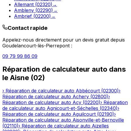
Allemant
(
02320
)
→
Ambleny
(
02290
)
→
Ambrief
(
02200
)
→
Contact rapide
Appelez-nous directement pour un devis gratuit depuis
Goudelancourt-lès-Pierrepont
:
09 79 99 86 09
Réparation de calculateur auto
dans
le
Aisne
(
02
)
›
Réparation de calculateur auto
Abbécourt
(
02300
)
›
Réparation de calculateur auto
Achery
(
02800
)
›
Réparation de calculateur auto
Acy
(
02200
)
›
Réparation
de calculateur auto
Agnicourt-et-Séchelles
(
02340
)
›
Réparation de calculateur auto
Aguilcourt
(
02190
)
›
Réparation de calculateur auto
Aisonville-et-Bernoville
(
02110
)
›
Réparation de calculateur auto
Aizelles