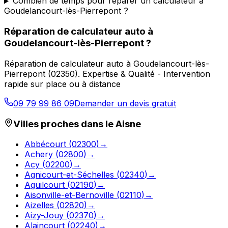
Combien de temps pour réparer un calculateur à
Goudelancourt-lès-Pierrepont ?
Réparation de calculateur auto
à
Goudelancourt-lès-Pierrepont
?
Réparation de calculateur auto
à
Goudelancourt-lès-
Pierrepont
(
02350
).
Expertise & Qualité - Intervention
rapide sur place ou à distance
09 79 99 86 09
Demander un devis gratuit
Villes proches dans le
Aisne
Abbécourt
(
02300
)
→
Achery
(
02800
)
→
Acy
(
02200
)
→
Agnicourt-et-Séchelles
(
02340
)
→
Aguilcourt
(
02190
)
→
Aisonville-et-Bernoville
(
02110
)
→
Aizelles
(
02820
)
→
Aizy-Jouy
(
02370
)
→
Alaincourt
(
02240
)
→