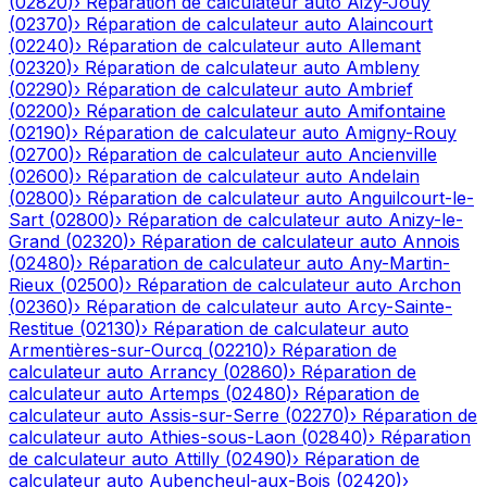
(
02820
)
›
Réparation de calculateur auto
Aizy-Jouy
(
02370
)
›
Réparation de calculateur auto
Alaincourt
(
02240
)
›
Réparation de calculateur auto
Allemant
(
02320
)
›
Réparation de calculateur auto
Ambleny
(
02290
)
›
Réparation de calculateur auto
Ambrief
(
02200
)
›
Réparation de calculateur auto
Amifontaine
(
02190
)
›
Réparation de calculateur auto
Amigny-Rouy
(
02700
)
›
Réparation de calculateur auto
Ancienville
(
02600
)
›
Réparation de calculateur auto
Andelain
(
02800
)
›
Réparation de calculateur auto
Anguilcourt-le-
Sart
(
02800
)
›
Réparation de calculateur auto
Anizy-le-
Grand
(
02320
)
›
Réparation de calculateur auto
Annois
(
02480
)
›
Réparation de calculateur auto
Any-Martin-
Rieux
(
02500
)
›
Réparation de calculateur auto
Archon
(
02360
)
›
Réparation de calculateur auto
Arcy-Sainte-
Restitue
(
02130
)
›
Réparation de calculateur auto
Armentières-sur-Ourcq
(
02210
)
›
Réparation de
calculateur auto
Arrancy
(
02860
)
›
Réparation de
calculateur auto
Artemps
(
02480
)
›
Réparation de
calculateur auto
Assis-sur-Serre
(
02270
)
›
Réparation de
calculateur auto
Athies-sous-Laon
(
02840
)
›
Réparation
de calculateur auto
Attilly
(
02490
)
›
Réparation de
calculateur auto
Aubencheul-aux-Bois
(
02420
)
›