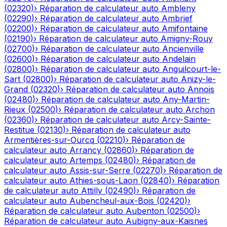
(
02320
)
›
Réparation de calculateur auto
Ambleny
(
02290
)
›
Réparation de calculateur auto
Ambrief
(
02200
)
›
Réparation de calculateur auto
Amifontaine
(
02190
)
›
Réparation de calculateur auto
Amigny-Rouy
(
02700
)
›
Réparation de calculateur auto
Ancienville
(
02600
)
›
Réparation de calculateur auto
Andelain
(
02800
)
›
Réparation de calculateur auto
Anguilcourt-le-
Sart
(
02800
)
›
Réparation de calculateur auto
Anizy-le-
Grand
(
02320
)
›
Réparation de calculateur auto
Annois
(
02480
)
›
Réparation de calculateur auto
Any-Martin-
Rieux
(
02500
)
›
Réparation de calculateur auto
Archon
(
02360
)
›
Réparation de calculateur auto
Arcy-Sainte-
Restitue
(
02130
)
›
Réparation de calculateur auto
Armentières-sur-Ourcq
(
02210
)
›
Réparation de
calculateur auto
Arrancy
(
02860
)
›
Réparation de
calculateur auto
Artemps
(
02480
)
›
Réparation de
calculateur auto
Assis-sur-Serre
(
02270
)
›
Réparation de
calculateur auto
Athies-sous-Laon
(
02840
)
›
Réparation
de calculateur auto
Attilly
(
02490
)
›
Réparation de
calculateur auto
Aubencheul-aux-Bois
(
02420
)
›
Réparation de calculateur auto
Aubenton
(
02500
)
›
Réparation de calculateur auto
Aubigny-aux-Kaisnes