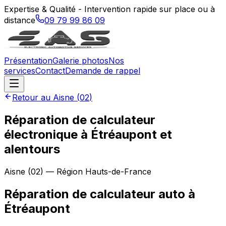
Expertise & Qualité - Intervention rapide sur place ou à
distance
09 79 99 86 09
Présentation
Galerie photos
Nos
services
Contact
Demande de rappel
Retour au
Aisne
(
02
)
Réparation de calculateur
électronique à Étréaupont et
alentours
Aisne
(
02
) — Région
Hauts-de-France
Réparation de calculateur auto
à
Étréaupont