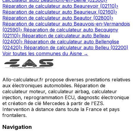
Réparation de calculateur auto
Beaurevoir
(
02110
)
›
Réparation de calculateur auto
Beaurieux
(
02160
)
›
Réparation de calculateur auto
Beautor
(
02800
)
›
Réparation de calculateur auto
Beauvois-en-Vermandois
(
02590
)
›
Réparation de calculateur auto
Becquigny
(
02110
)
›
Réparation de calculateur auto
Belleau
(
02400
)
›
Réparation de calculateur auto
Bellenglise
(
02420
)
›
Réparation de calculateur auto
Belleu
(
02200
)
Voir toutes les communes du
Aisne
→
Allo-calculateur.fr propose diverses prestations relatives
aux électroniques automobiles. Réparation de
calculateur moteur, calculateur airbag, calculateur
injection, reprogrammation ECU, diagnostic électronique
et création de clé Mercedes à partir de l'EZS.
Intervention à distance dans toute la France et pays
frontaliers.
Navigation