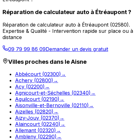
Réparation de calculateur auto
à
Étréaupont
?
Réparation de calculateur auto
à
Étréaupont
(
02580
).
Expertise & Qualité - Intervention rapide sur place ou à
distance
09 79 99 86 09
Demander un devis gratuit
Villes proches dans le
Aisne
Abbécourt
(
02300
)
→
Achery
(
02800
)
→
Acy
(
02200
)
→
Agnicourt-et-Séchelles
(
02340
)
→
Aguilcourt
(
02190
)
→
Aisonville-et-Bernoville
(
02110
)
→
Aizelles
(
02820
)
→
Aizy-Jouy
(
02370
)
→
Alaincourt
(
02240
)
→
Allemant
(
02320
)
→
Ambleny
(
02290
)
→