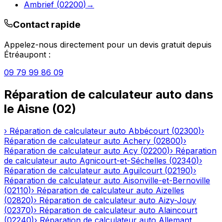
Ambrief
(
02200
)
→
Contact rapide
Appelez-nous directement pour un devis gratuit depuis
Étréaupont
:
09 79 99 86 09
Réparation de calculateur auto
dans
le
Aisne
(
02
)
›
Réparation de calculateur auto
Abbécourt
(
02300
)
›
Réparation de calculateur auto
Achery
(
02800
)
›
Réparation de calculateur auto
Acy
(
02200
)
›
Réparation
de calculateur auto
Agnicourt-et-Séchelles
(
02340
)
›
Réparation de calculateur auto
Aguilcourt
(
02190
)
›
Réparation de calculateur auto
Aisonville-et-Bernoville
(
02110
)
›
Réparation de calculateur auto
Aizelles
(
02820
)
›
Réparation de calculateur auto
Aizy-Jouy
(
02370
)
›
Réparation de calculateur auto
Alaincourt
(
02240
)
›
Réparation de calculateur auto
Allemant