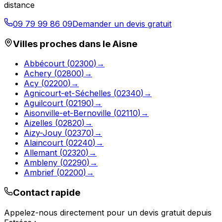
distance
09 79 99 86 09
Demander un devis gratuit
Villes proches dans le
Aisne
Abbécourt
(
02300
)
→
Achery
(
02800
)
→
Acy
(
02200
)
→
Agnicourt-et-Séchelles
(
02340
)
→
Aguilcourt
(
02190
)
→
Aisonville-et-Bernoville
(
02110
)
→
Aizelles
(
02820
)
→
Aizy-Jouy
(
02370
)
→
Alaincourt
(
02240
)
→
Allemant
(
02320
)
→
Ambleny
(
02290
)
→
Ambrief
(
02200
)
→
Contact rapide
Appelez-nous directement pour un devis gratuit depuis