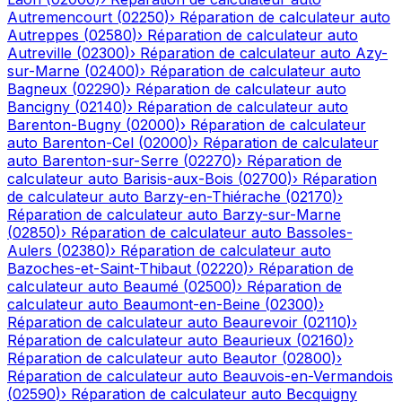
Autremencourt
(
02250
)
›
Réparation de calculateur auto
Autreppes
(
02580
)
›
Réparation de calculateur auto
Autreville
(
02300
)
›
Réparation de calculateur auto
Azy-
sur-Marne
(
02400
)
›
Réparation de calculateur auto
Bagneux
(
02290
)
›
Réparation de calculateur auto
Bancigny
(
02140
)
›
Réparation de calculateur auto
Barenton-Bugny
(
02000
)
›
Réparation de calculateur
auto
Barenton-Cel
(
02000
)
›
Réparation de calculateur
auto
Barenton-sur-Serre
(
02270
)
›
Réparation de
calculateur auto
Barisis-aux-Bois
(
02700
)
›
Réparation
de calculateur auto
Barzy-en-Thiérache
(
02170
)
›
Réparation de calculateur auto
Barzy-sur-Marne
(
02850
)
›
Réparation de calculateur auto
Bassoles-
Aulers
(
02380
)
›
Réparation de calculateur auto
Bazoches-et-Saint-Thibaut
(
02220
)
›
Réparation de
calculateur auto
Beaumé
(
02500
)
›
Réparation de
calculateur auto
Beaumont-en-Beine
(
02300
)
›
Réparation de calculateur auto
Beaurevoir
(
02110
)
›
Réparation de calculateur auto
Beaurieux
(
02160
)
›
Réparation de calculateur auto
Beautor
(
02800
)
›
Réparation de calculateur auto
Beauvois-en-Vermandois
(
02590
)
›
Réparation de calculateur auto
Becquigny